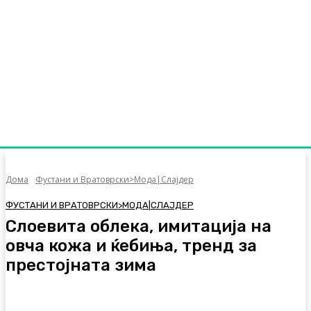
Дома
Фустани и Вратоврски>Мода|Слајдер
ФУСТАНИ И ВРАТОВРСКИ>МОДА|СЛАЈДЕР
Слоевита облека, имитација на
овча кожа и ќебиња, тренд за
престојната зима