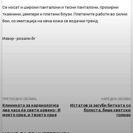
Се носат и широки панталони и тесни панталони, проѕирни
ткаенини, џемпери и плетени блузи. Плетените работи во силни
бои, со имитација на овча кожа се водечки тренд.
Извор- розали.бг
Facebook
Twitter
Pinterest
WhatsA
ПРЕТХОДНА ОБЈАВА,
НАРЕДНА ОБЈАВА
Клиниката за кардиологија
Истатов ја загуби битката со
два часа ќе свети црвено- И
болеста, беше светски
моето срце, и твоето срце
голман