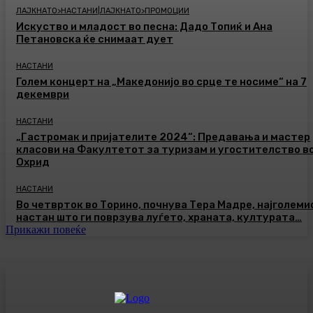
ЛАЈКНАТО>НАСТАНИ|ЛАЈКНАТО>ПРОМОЦИИ
Искуство и младост во песна: Дадо Топиќ и Ана
Петановска ќе снимаат дует
НАСТАНИ
Голем концерт на „Македонијо во срце те носиме“ на 7
декември
НАСТАНИ
„Гастромак и пријателите 2024“: Предавања и мастер
класови на Факултетот за туризам и угостителство в
Охрид
НАСТАНИ
Во четврток во Торино, почнува Тера Мадре, најголеми
настан што ги поврзува луѓето, храната, културата…
Прикажи повеќе