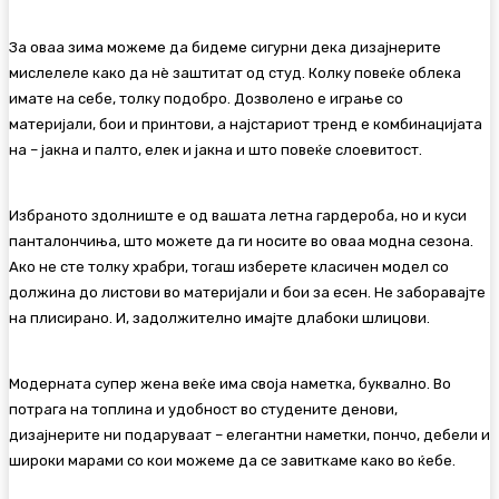
За оваа зима можеме да бидеме сигурни дека дизајнерите
мислелеле како да нè заштитат од студ. Колку повеќе облека
имате на себе, толку подобро. Дозволено е играње со
материјали, бои и принтови, а најстариот тренд е комбинацијата
на – јакна и палто, елек и јакна и што повеќе слоевитост.
Избраното здолниште е од вашата летна гардероба, но и куси
панталончиња, што можете да ги носите во оваа модна сезона.
Ако не сте толку храбри, тогаш изберете класичен модел со
должина до листови во материјали и бои за есен. Не заборавајте
на плисирано. И, задолжително имајте длабоки шлицови.
Модерната супер жена веќе има своја наметка, буквално. Во
потрага на топлина и удобност во студените денови,
дизајнерите ни подаруваат – елегантни наметки, пончо, дебели и
широки марами со кои можеме да се завиткаме како во ќебе.