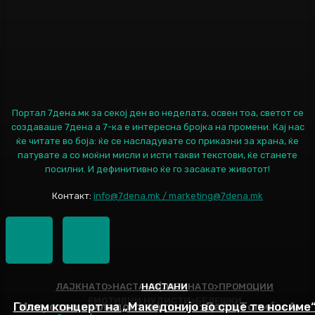
Портал 7дена.мк за секој ден во неделата, освен тоа, светот се
создаваше 7дена а 7-ка е интересна бројка на промени. Кај нас
ќе читате во боја: ќе се насладувате со приказни за храна, ќе
патувате а со моќни мисли и исти такви текстови, ќе станете
посилни. И дефинитивно ќе го засакате животот!
Контакт:
info@7dena.mk / marketing@7dena.mk
ЛАЈКНАТО>НАСТАНИ|ЛАЈКНАТО>ПРОМОЦИИ
НАСТАНИ
ЕМОТИВНИ НУДИСТИ>БЕЛЕШКИ
Голем концерт на „Македонијо во срце те носиме
Искуство и младост во песна: Дадо Топиќ и Ана