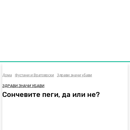
Дома
Фустани и Вратоврски
Здрави значи убави
ЗДРАВИ ЗНАЧИ УБАВИ
Сончевите пеги, да или не?
Facebook
Twitter
Pinterest
WhatsA