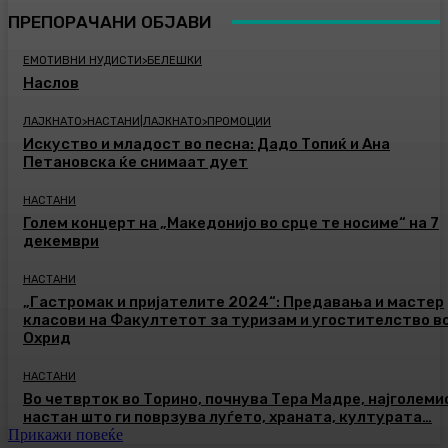
ПРЕПОРАЧАНИ ОБЈАВИ
ЕМОТИВНИ НУДИСТИ>БЕЛЕШКИ
Наслов
ЛАЈКНАТО>НАСТАНИ|ЛАЈКНАТО>ПРОМОЦИИ
Искуство и младост во песна: Дадо Топиќ и Ана
Петановска ќе снимаат дует
НАСТАНИ
Голем концерт на „Македонијо во срце те носиме“ на 7
декември
НАСТАНИ
„Гастромак и пријателите 2024“: Предавања и мастер
класови на Факултетот за туризам и угостителство в
Охрид
НАСТАНИ
Во четврток во Торино, почнува Тера Мадре, најголеми
настан што ги поврзува луѓето, храната, културата…
Прикажи повеќе