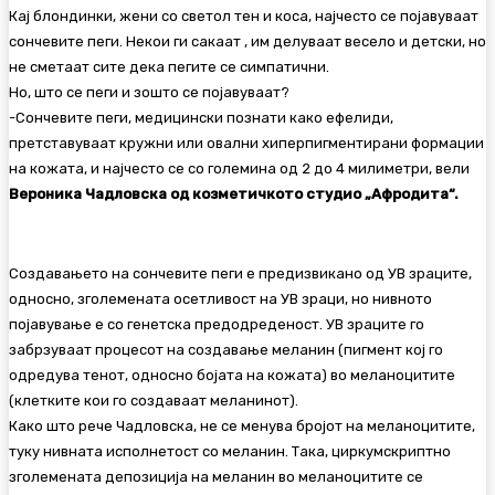
Кај блондинки, жени со светол тен и коса, најчесто се појавуваат
сончевите пеги. Некои ги сакаат , им делуваат весело и детски, но
не сметаат сите дека пегите се симпатични.
Но, што се пеги и зошто се појавуваат?
-Сончевите пеги, медицински познати како ефелиди,
претставуваат кружни или овални хиперпигментирани формации
на кожата, и најчесто се со големина од 2 до 4 милиметри, вели
Вероника Чадловска од козметичкото студио „Афродита“.
Создавањето на сончевите пеги е предизвикано од УВ зраците,
односно, зголемената осетливост на УВ зраци, но нивното
појавување е со генетска предодреденост. УВ зраците го
забрзуваат процесот на создавање меланин (пигмент кој го
одредува тенот, односно бојата на кожата) во меланоцитите
(клетките кои го создаваат меланинот).
Како што рече Чадловска, не се менува бројот на меланоцитите,
туку нивната исполнетост со меланин. Така, циркумскриптно
зголемената депозиција на меланин во меланоцитите се