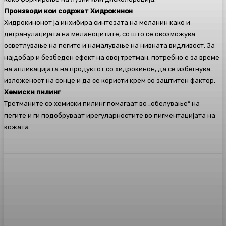
Производи кои содржат Хидрокинон
Хидрокинонот ја инхибира синтезата на меланин како и
дегранулацијата на меланоцитите, со што се овозможува
осветлување на пегите и намалување на нивната видливост. За
најдобар и безбеден ефект на овој третман, потребно е за време
на апликацијата на продуктот со хидрокинон, да се избегнува
изложеност на сонце и да се користи крем со заштитен фактор.
Хемиски пилинг
Третманите со хемиски пилинг помагаат во „обелување“ на
пегите и ги подобруваат ирегуларностите во пигментацијата на
кожата.
Facebook
Twitter
Pinterest
WhatsA