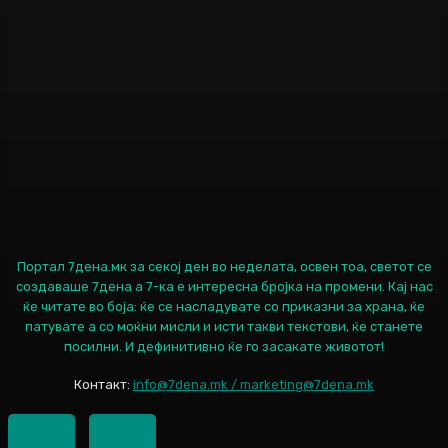
Портал 7дена.мк за секој ден во неделата, освен тоа, светот се
создаваше 7дена а 7-ка е интересна бројка на промени. Кај нас
ќе читате во боја: ќе се насладувате со приказни за храна, ќе
патувате а со моќни мисли и исти такви текстови, ќе станете
посилни. И дефинитивно ќе го засакате животот!
Контакт:
info@7dena.mk / marketing@7dena.mk