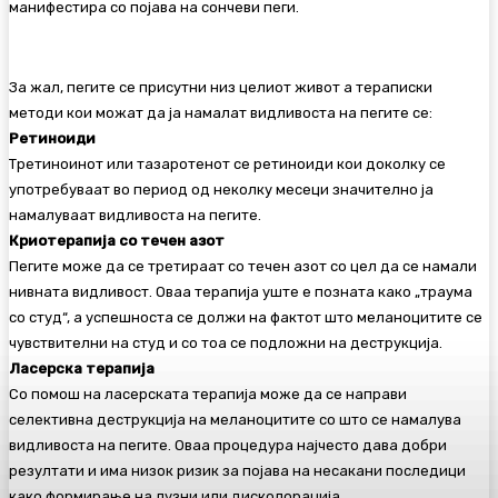
манифестира со појава на сончеви пеги.
За жал, пегите се присутни низ целиот живот а тераписки
методи кои можат да ја намалат видливоста на пегите се:
Ретиноиди
Третиноинот или тазаротенот се ретиноиди кои доколку се
употребуваат во период од неколку месеци значително ја
намалуваат видливоста на пегите.
Криотерапија со течен азот
Пегите може да се третираат со течен азот со цел да се намали
нивната видливост. Оваа терапија уште е позната како „траума
со студ“, а успешноста се должи на фактот што меланоцитите се
чувствителни на студ и со тоа се подложни на деструкција.
Ласерска терапија
Со помош на ласерската терапија може да се направи
селективна деструкција на меланоцитите со што се намалува
видливоста на пегите. Оваа процедура најчесто дава добри
резултати и има низок ризик за појава на несакани последици
како формирање на лузни или дисколорација.