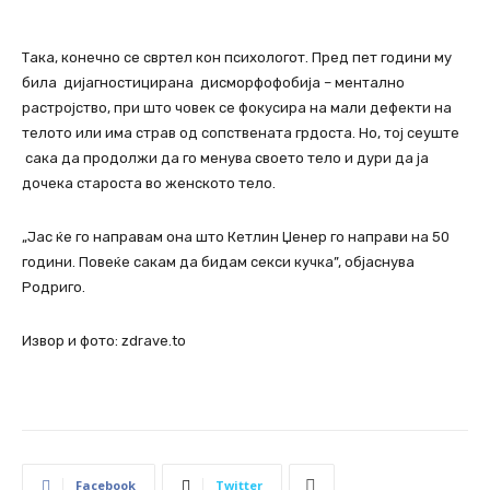
Така, конечно се свртел кон психологот. Пред пет години му
била дијагностицирана дисморфофобија – ментално
растројство, при што човек се фокусира на мали дефекти на
телото или има страв од сопствената грдоста. Но, тој сеуште
сака да продолжи да го менува своето тело и дури да ја
дочека староста во женското тело.
„Јас ќе го направам она што Кетлин Џенер го направи на 50
години. Повеќе сакам да бидам секси кучка”, објаснува
Родриго.
Извор и фото: zdrave.to
Facebook
Twitter