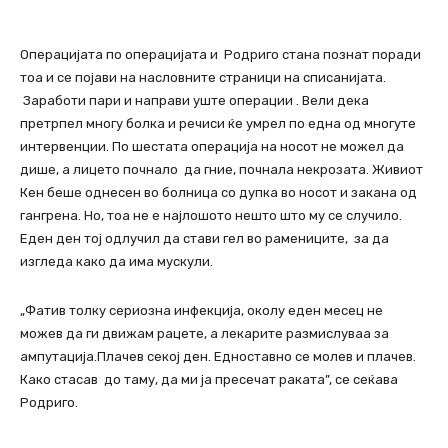
Операцијата по операцијата и Родриго стана познат поради
тоа и се појави на насловните страници на списанијата.
Заработи пари и направи уште операции . Вели дека
претрпел многу болка и речиси ќе умрел по една од многуте
интервенции. По шестата операција на носот не можел да
дише, а лицето почнало да гние, почнала некрозата. Живиот
Кен беше однесен во болница со дупка во носот и закана од
гангрена. Но, тоа не е најлошото нешто што му се случило.
Еден ден тој одлучил да стави гел во рамениците, за да
изгледа како да има мускули.
„Фатив толку сериозна инфекција, околу еден месец не
можев да ги движам рацете, а лекарите размислуваа за
ампутација.Плачев секој ден. Едноставно се молев и плачев.
Како стасав до таму, да ми ја пресечат раката”, се сеќава
Родриго.