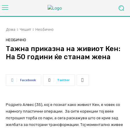
Дома
Чешит
Необично
НЕОБИЧНО
Тажна приказна на живиот Кен:
На 50 години ќе станам жена
Facebook
Twitter
Родриго Алвес (35), кој е познат како живиот Кен, е човек со
најмногу пластични операции. За сите корекции тој веќе
потрошил торба со пари, а сега раскажува што се крие зад
желбата за постојани трансформации. Тој моментално живее