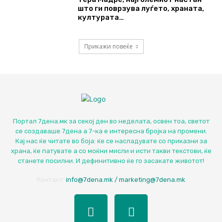
што ги поврзува луѓето, храната,
културата…
Прикажи повеќе
Портал 7дена.мк за секој ден во неделата, освен тоа, светот
се создаваше 7дена а 7-ка е интересна бројка на промени.
Кај нас ќе читате во боја: ќе се насладувате со приказни за
храна, ќе патувате а со моќни мисли и исти такви текстови, ќе
станете посилни. И дефинитивно ќе го засакате животот!
Контакт:
info@7dena.mk / marketing@7dena.mk