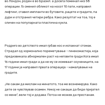
во Лондон, роден е во Бразил. а досега поминал низ 58
операции. Го сменил обликот на носот 10 пати, направил
лифтинг, ставил импланти во бутовите, рацете и градите, па
дури и отстранил четири ребра. Како резултат на тоа, тој е
сличен на популарната пластична кукла.
Родриго во детството имал грбав нос и испакнат стомак.
Страдал од хормонално пореметување – гинекомастија, која
предизвикала абнормален раст на неговите гради.Кога имал
16 години имал гради а да не му се исмеваат соучениците, на
17 години ја направил првата операција – намалување на
градите.
„Не сакам да мислам на минатото, тоа ме вознемирува. Како
дете се чувствував осамен. Никој не сакаше да биде пријател
со мене”, вели тој и додава: Потоа не можев да престанам.