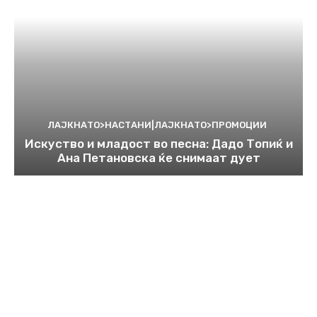
ЛАЈКНАТО>НАСТАНИ|ЛАЈКНАТО>ПРОМОЦИИ
Искуство и младост во песна: Дадо Топиќ и
Ана Петановска ќе снимаат дует