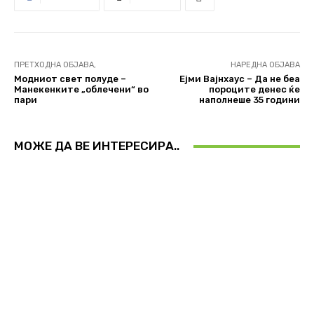
ПРЕТХОДНА ОБЈАВА,
НАРЕДНА ОБЈАВА
Модниот свет полуде –
Ејми Вајнхаус – Да не беа
Манекенките „облечени“ во
пороците денес ќе
пари
наполнеше 35 години
МОЖЕ ДА ВЕ ИНТЕРЕСИРА..