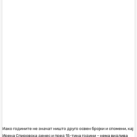
Иако годините не значат ништо друго освен бројки и спомени, кај
Ирена Спировска денес и пред 15-тина години – нема видлива