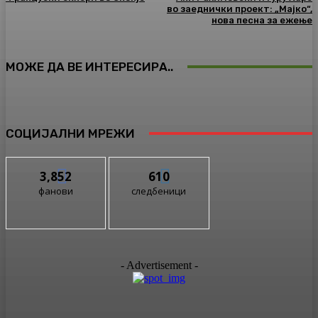
во заеднички проект: „Мајко“,
нова песна за ежење
МОЖЕ ДА ВЕ ИНТЕРЕСИРА..
СОЦИЈАЛНИ МРЕЖИ
3,852
610
фанови
следбеници
- Advertisement -