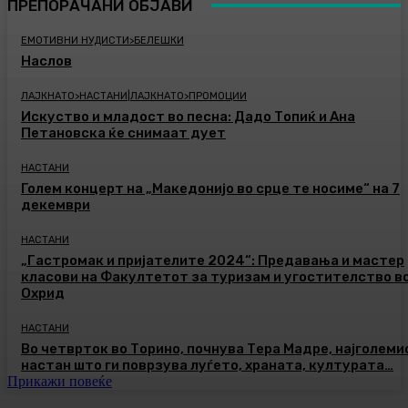
ПРЕПОРАЧАНИ ОБЈАВИ
ЕМОТИВНИ НУДИСТИ>БЕЛЕШКИ
Наслов
ЛАЈКНАТО>НАСТАНИ|ЛАЈКНАТО>ПРОМОЦИИ
Искуство и младост во песна: Дадо Топиќ и Ана
Петановска ќе снимаат дует
НАСТАНИ
Голем концерт на „Македонијо во срце те носиме“ на 7
декември
НАСТАНИ
„Гастромак и пријателите 2024“: Предавања и мастер
класови на Факултетот за туризам и угостителство в
Охрид
НАСТАНИ
Во четврток во Торино, почнува Тера Мадре, најголеми
настан што ги поврзува луѓето, храната, културата…
Прикажи повеќе