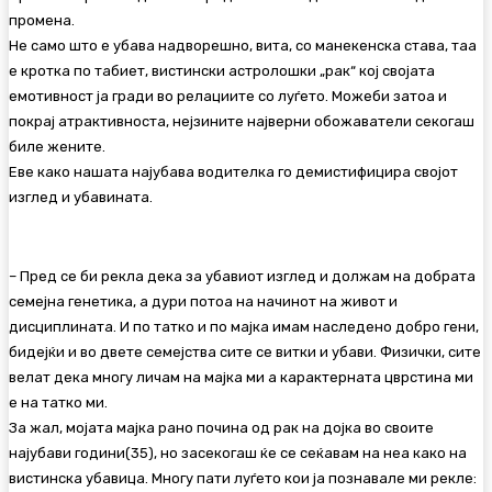
промена.
Не само што е убава надворешно, вита, со манекенска става, таа
е кротка по табиет, вистински астролошки „рак“ кој својата
емотивност ја гради во релациите со луѓето. Можеби затоа и
покрај атрактивноста, нејзините најверни обожаватели секогаш
биле жените.
Еве како нашата најубава водителка го демистифицира својот
изглед и убавината.
– Пред се би рекла дека за убавиот изглед и должам на добрата
семејна генетика, а дури потоа на начинот на живот и
дисциплината. И по татко и по мајка имам наследено добро гени,
бидејќи и во двете семејства сите се витки и убави. Физички, сите
велат дека многу личам на мајка ми а карактерната цврстина ми
е на татко ми.
За жал, мојата мајка рано почина од рак на дојка во своите
најубави години(35), но засекогаш ќе се сеќавам на неа како на
вистинска убавица. Многу пати луѓето кои ја познавале ми рекле: