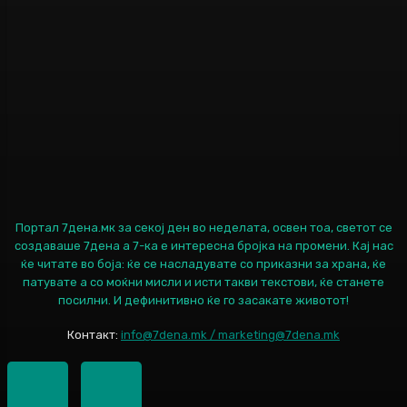
Портал 7дена.мк за секој ден во неделата, освен тоа, светот се
создаваше 7дена а 7-ка е интересна бројка на промени. Кај нас
ќе читате во боја: ќе се насладувате со приказни за храна, ќе
патувате а со моќни мисли и исти такви текстови, ќе станете
посилни. И дефинитивно ќе го засакате животот!
Контакт:
info@7dena.mk / marketing@7dena.mk