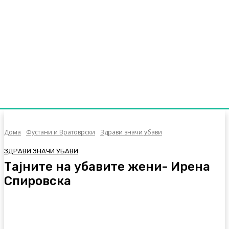
Дома
Фустани и Вратоврски
Здрави значи убави
ЗДРАВИ ЗНАЧИ УБАВИ
Тајните на убавите жени- Ирена
Спировска
Facebook
Twitter
Pinterest
WhatsA