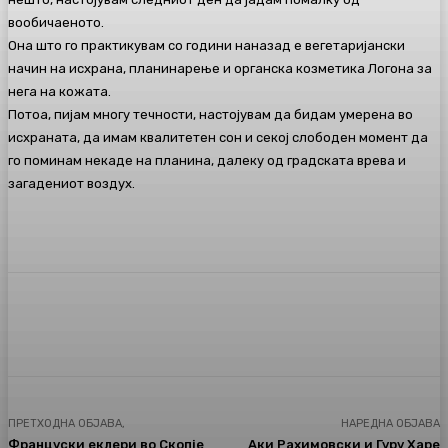
вообичаеното.
Она што го практикувам со години наназад е вегетаријански
начин на исхрана, планинарење и органска козметика Логона за
нега на кожата.
Потоа, пијам многу течности, настојувам да бидам умерена во
исхраната, да имам квалитетен сон и секој слободен момент да
го поминам некаде на планина, далеку од градската врева и
загадениот воздух.
Facebook
Twitter
Pinterest
WhatsA
ПРЕТХОДНА ОБЈАВА,
НАРЕДНА ОБЈАВА
Француски еклери во Скопје
Аки Рахимовски и Гуру Харе