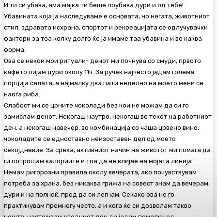
И ти си убава, ама мајка ти беше поубава дури и од тебе!
Убавината која ја наследуваме е основата, но негата, животниот
стил, здравата исхрана, спортот и рекреацијата се одлучувачки
фактори за тоа колку долго ќе ја имаме таа убавина и во каква
форма.
Ова се некои мои ритуали- денот ми почнува со смуди, првото
кафе го пијам дури околу 11ч. За ручек најчесто јадам голема
порција салата, а најмалку два пати неделно на моето мени се
наоѓа риба.
Слабост ми се црните чоколади без кои не можам да си го
замислам денот. Некогаш наутро, некогаш во текот на работниот
ден, а некогаш навечер, во комбинација со чаша црвено вино,
чоколадите се едноставно неизоставен дел од моето
секојдневие. За среќа, активниот начин на животот ми помага да
ги потрошам калориите и тоа да не влијае на мојата линија.
Немам ригорозни правила околу вечерата, ако почувствувам
потреба за храна, без никаква грижа на совест знам да вечерам,
дури и на полноќ, пред да си легнам. Секако ова не го
практикувам премногу често, а и кога ќе си дозволам такво
нешто, настојувам следниот ден да јадам помалку од