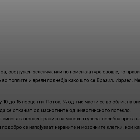
а, овој јужен зеленчук или по номенклатура овошје, го прави
во топлите и врели поднебја како што се Бразил, Израел, Ме
 10 до 15 проценти. Потоа, ¾ од тие масти се во облик на ви
т да се откажат од маснотиите од животинското потекло.
а високата концентрација на манохептулоза, посебна врста н
ин подобро се напојуваат нервните и мозочните клетки, кои к