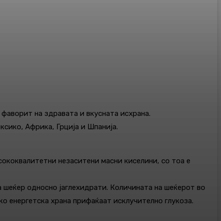
 фаворит на здравата и вкусната исхрана.
ксико, Африка, Грција и Шпанија.
сококвалитетни незаситени масни киселини, со тоа е
а шеќер односно јаглехидрати. Количината на шеќерот во
ако енергетска храна прифаќаат исклучително глукоза.