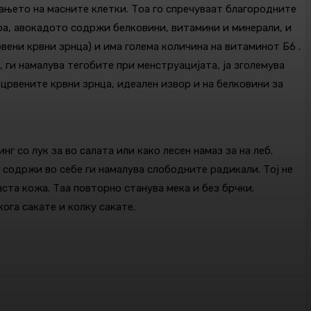
ањето на масните клетки. Тоа го спречуваат благородните
тоа, авокадото содржи белковини, витамини и минерали, и
вени крвни зрнца) и има голема количина на витаминот Б6 .
, ги намалува тегобите при менструацијата, ја зголемува
црвените крвни зрнца, идеален извор и на белковини за
г со лук за во салата или како лесен намаз за на леб.
 содржи во себе ги намалува слободните радикали. Тој не
аста кожа. Таа повторно станува мека и без брчки.
ога сакате и колку сакате.