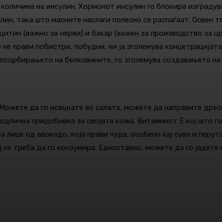
 количина на инсулин. Хормонот инсулин го блокира изградув
лин, така што масните наслаги полесно се распаѓаат. Освен 
итин (важно за нерви) и бакар (важен за производство за цр
 не прави побистри, побудни, ни ја зголемува концетрацијата
псорбирањето на белковините, го зголемува создавањето на 
Можете да го исецкате во салата, можете да направите дресин
одлична придобивка за својата кожа. Витаминот Е кој што го
а лице од авокадо, која прави чуда, особено кај сува и перут
 се треба да го конзумира. Едноставно, можете да го јадете к