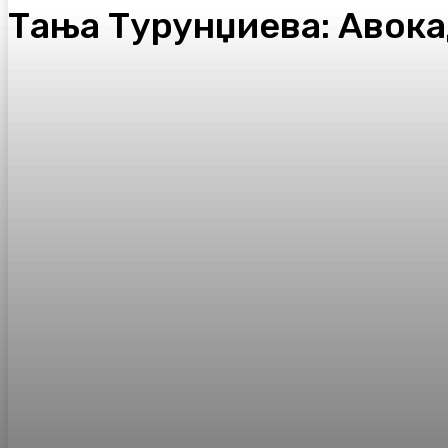
Тања Турунџиева: Авокад
Facebook
Twitter
Pinterest
WhatsA