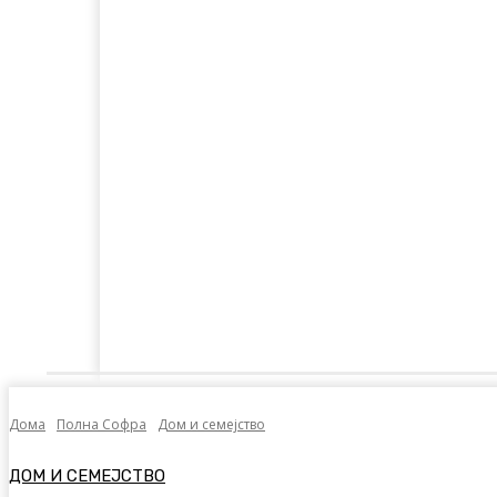
Дома
Лајкнато
Емотивни Нудисти
Пол
Дома
Полна Софра
Дом и семејство
ДОМ И СЕМЕЈСТВО