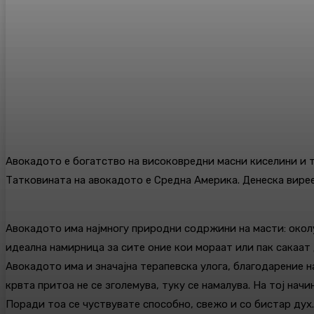
Авокадото е богатство на високовредни масни киселини и то
Татковината на авокадото е Средна Америка. Денеска вирее 
Авокадото има најмногу природни содржини на масти: околу
идеална намирница за сите оние кои мораат или пак сакаа
Авокадото има и значајна терапевска улога, благодарение н
крвта притоа не се зголемува, туку се намалува. На тој нач
Поради тоа се чуствувате способно, свежо и со бистар дух.