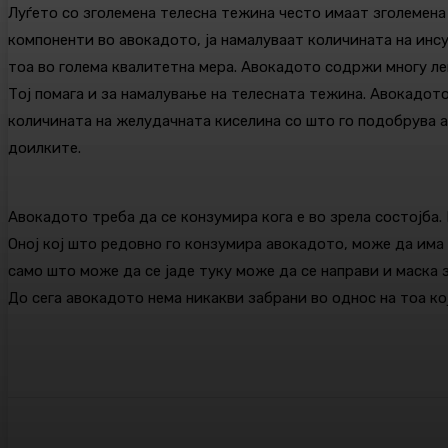
Луѓето со зголемена телесна тежина често имаат зголемена
компоненти во авокадото, ја намалуваат количината на инсу
тоа во голема квалитетна мера. Авокадото содржи многу лец
Тој помага и за намалување на телесната тежина. Авокадото
количината на желудачната киселина со што го подобрува а
доилките.
Авокадото треба да се конзумира кога е во зрела состојба. 
Оној кој што редовно го конзумира авокадото, може да има 
само што може да се јаде туку може да се направи и маска з
До сега авокадото нема никакви забрани во однос на тоа кој