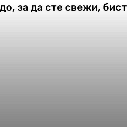
о, за да сте свежи, бис
pp