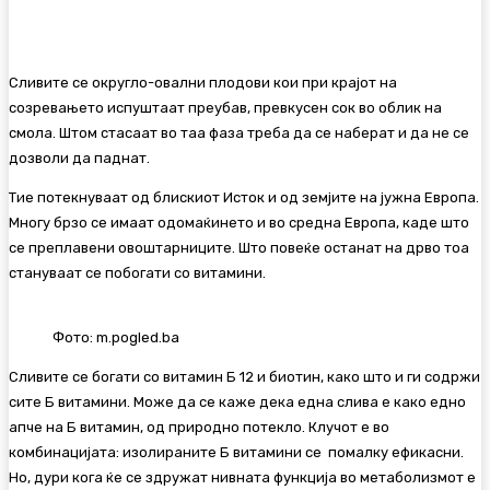
Сливите се округло-овални плодови кои при крајот на
созревањето испуштаат преубав, превкусен сок во облик на
смола. Штом стасаат во таа фаза треба да се наберат и да не се
дозволи да паднат.
Тие потекнуваат од блискиот Исток и од земјите на јужна Европа.
Многу брзо се имаат одомаќинето и во средна Европа, каде што
се преплавени овоштарниците. Што повеќе останат на дрво тоа
стануваат се побогати со витамини.
Фото: m.pogled.ba
Сливите се богати со витамин Б 12 и биотин, како што и ги содржи
сите Б витамини. Може да се каже дека една слива е како едно
апче на Б витамин, од природно потекло. Клучот е во
комбинацијата: изолираните Б витамини се помалку ефикасни.
Но, дури кога ќе се здружат нивната функција во метаболизмот е