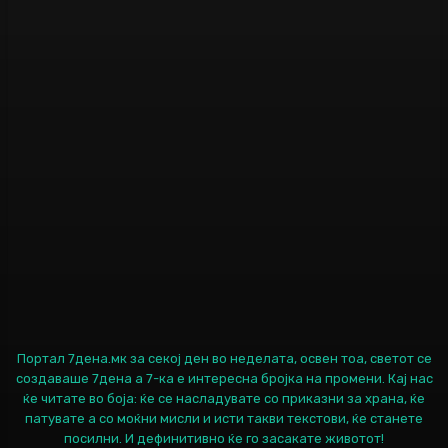
Портал 7дена.мк за секој ден во неделата, освен тоа, светот се
создаваше 7дена а 7-ка е интересна бројка на промени. Кај нас
ќе читате во боја: ќе се насладувате со приказни за храна, ќе
патувате а со моќни мисли и исти такви текстови, ќе станете
посилни. И дефинитивно ќе го засакате животот!