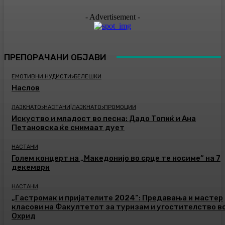
- Advertisement -
ПРЕПОРАЧАНИ ОБЈАВИ
ЕМОТИВНИ НУДИСТИ>БЕЛЕШКИ
Наслов
ЛАЈКНАТО>НАСТАНИ|ЛАЈКНАТО>ПРОМОЦИИ
Искуство и младост во песна: Дадо Топиќ и Ана
Петановска ќе снимаат дует
НАСТАНИ
Голем концерт на „Македонијо во срце те носиме“ на 7
декември
НАСТАНИ
„Гастромак и пријателите 2024“: Предавања и мастер
класови на Факултетот за туризам и угостителство в
Охрид