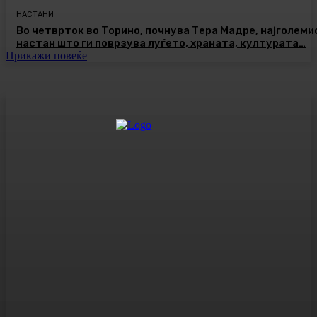
НАСТАНИ
Во четврток во Торино, почнува Тера Мадре, најголеми
настан што ги поврзува луѓето, храната, културата…
Прикажи повеќе