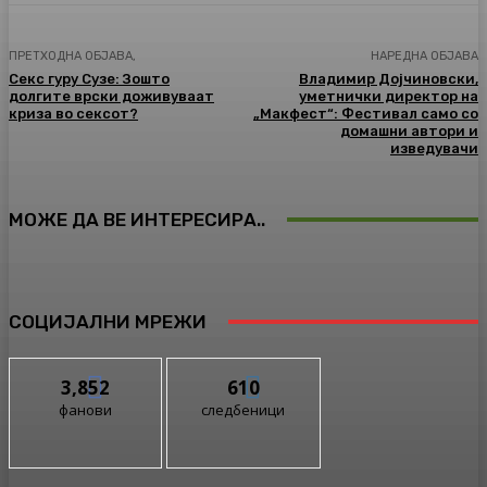
ПРЕТХОДНА ОБЈАВА,
НАРЕДНА ОБЈАВА
Секс гуру Сузе: Зошто
Владимир Дојчиновски,
долгите врски доживуваат
уметнички директор на
криза во сексот?
„Макфест“: Фестивал само со
домашни автори и
изведувачи
МОЖЕ ДА ВЕ ИНТЕРЕСИРА..
СОЦИЈАЛНИ МРЕЖИ
3,852
610
фанови
следбеници