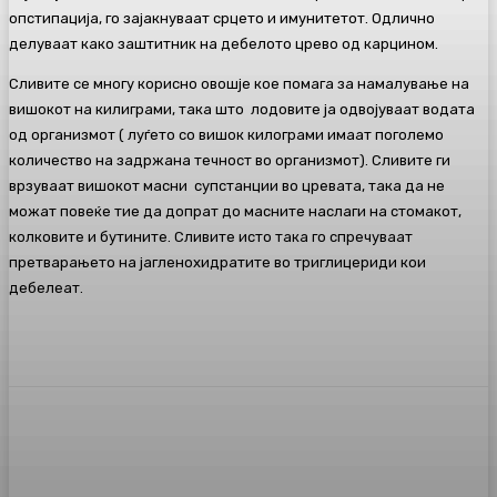
опстипација, го зајакнуваат срцето и имунитетот. Одлично
делуваат како заштитник на дебелото црево од карцином.
Сливите се многу корисно овошје кое помага за намалување на
вишокот на килиграми, така што лодовите ја одвојуваат водата
од организмот ( луѓето со вишок килограми имаат поголемо
количество на задржана течност во организмот). Сливите ги
врзуваат вишокот масни супстанции во цревата, така да не
можат повеќе тие да допрат до масните наслаги на стомакот,
колковите и бутините. Сливите исто така го спречуваат
претварањето на јагленохидратите во триглицериди кои
дебелеат.
Facebook
Twitter
Pinterest
WhatsA