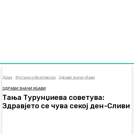
Дома
Фустани и Вратоврски
Здрави значи убави
ЗДРАВИ ЗНАЧИ УБАВИ
Тања Турунџиева советува:
Здравјето се чува секој ден-Сливи
Facebook
Twitter
Pinterest
WhatsA