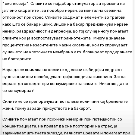
“ експлозија”. Сливите се најдобар стимулатор за промена на
јаглено хидратите , за подобри нерви, за ментална свежина,
отпорност при стрес. Сливите содржат и елементи во трагови
како што се бакар и цинк. Вишок на бакар предизвикува нервен
немир, раздразливост и депресија. Во тој случај многу помагаат
сливите кои ја воспоставуваат рамнотежата. Многу е значаен
процентот на незаситените масни киселини, кои го спречуваат
сушењето на клеточната мембрана и го блокираат продирањето
на бактериите.
Мора да се внимава на коските од сливите, бидејки содржат
супстанции кои ослободуваат цијановодична киселина. Затоа
мораат да се вадат при конзумирање на самите. Никогаш да не
се консумираат!
Силите не се препорачуваат во големи количини кај бремените
жени, токму заради присуството на бакарот.
Сливите помагаат при психички немирии при потешкотии со
концентрацијата. Не прават да сме поотпорни на стрес, ја
зајакнуваат штитната жлезда, ги чистат цревата и помагаат при