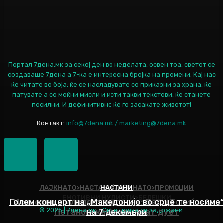
Портал 7дена.мк за секој ден во неделата, освен тоа, светот се
создаваше 7дена а 7-ка е интересна бројка на промени. Кај нас
ќе читате во боја: ќе се насладувате со приказни за храна, ќе
патувате а со моќни мисли и исти такви текстови, ќе станете
посилни. И дефинитивно ќе го засакате животот!
Контакт:
info@7dena.mk / marketing@7dena.mk
ЛАЈКНАТО>НАСТАНИ|ЛАЈКНАТО>ПРОМОЦИИ
НАСТАНИ
ЕМОТИВНИ НУДИСТИ>БЕЛЕШКИ
Голем концерт на „Македонијо во срце те носиме
Искуство и младост во песна: Дадо Топиќ и Ана
© 2025 | 7дена.мк - Сите права се задржани.
Петановска ќе снимаат дует
на 7 декември
Наслов