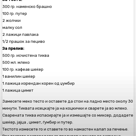
300 гр. наменско брашно
100 гр. путер
2 жолчки
малку сол
2 лажици павлака
1/2 прашок за пециво
За прелив:
500 гр. исчистена тиква
500 мл. млеко
100 гр. кафеав шеќер
1 ванилин шеќер
1 лажица изрендан корен од џумбир
1 лажица цимет
Замесете меко тесто и оставете да стои на ладно место околу 30
минути. Тиквата исецкајте ја на коцкички и сварете ја во млеко.
Сварената тиква испасирајте ја и измешајте со миксер, додадете
шеќер, јајца , цимет, ѓумбир и путер.
Тестото измесете го и ставете го во намастен калап за печење.