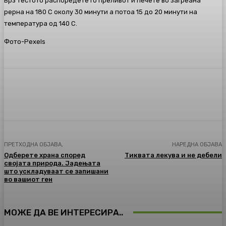
Врз тестото распоредете го преливот и печете во загреана
рерна на 180 С околу 30 минути а потоа 15 до 20 минути на
температура од 140 С.
Фото-Pexels
Facebook
Twitter
Pinterest
WhatsA
ПРЕТХОДНА ОБЈАВА,
НАРЕДНА ОБЈАВА
Одберете храна според
Тиквата лекува и не дебели
својата природа. Јадењата
што ускладуваат се запишани
во вашиот ген
МОЖЕ ДА ВЕ ИНТЕРЕСИРА..