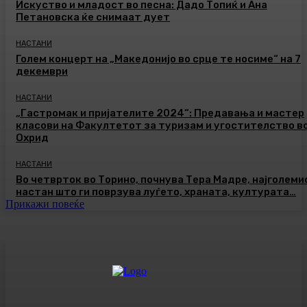
Искуство и младост во песна: Дадо Топиќ и Ана
Петановска ќе снимаат дует
НАСТАНИ
Голем концерт на „Македонијо во срце те носиме“ на 7
декември
НАСТАНИ
„Гастромак и пријателите 2024“: Предавања и мастер
класови на Факултетот за туризам и угостителство в
Охрид
НАСТАНИ
Во четврток во Торино, почнува Тера Мадре, најголеми
настан што ги поврзува луѓето, храната, културата…
Прикажи повеќе