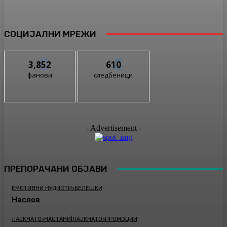
СОЦИЈАЛНИ МРЕЖИ
3,852
610
фанови
следбеници
- Advertisement -
ПРЕПОРАЧАНИ ОБЈАВИ
ЕМОТИВНИ НУДИСТИ>БЕЛЕШКИ
Наслов
ЛАЈКНАТО>НАСТАНИ|ЛАЈКНАТО>ПРОМОЦИИ