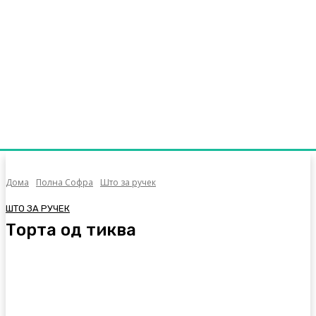
Дома
Полна Софра
Што за ручек
ШТО ЗА РУЧЕК
Торта од тиква
Facebook
Twitter
Pinterest
WhatsA