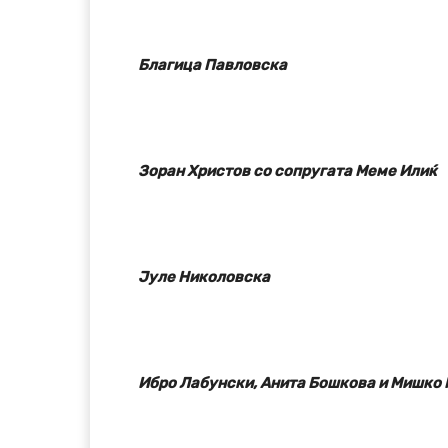
Благица Павловска
Зоран Христов со сопругата Меме Илиќ
Јуле Николовска
Ибро Лабунски, Анита Бошкова и Мишко