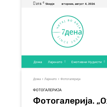
C
27.5
Skopje
вторник, август 4, 2026
Дома
Лајкнато
Емотивни Нудисти
Дома
Лајкнато
Фотогалерија
ФОТОГАЛЕРИЈА
Фотогалерија. „