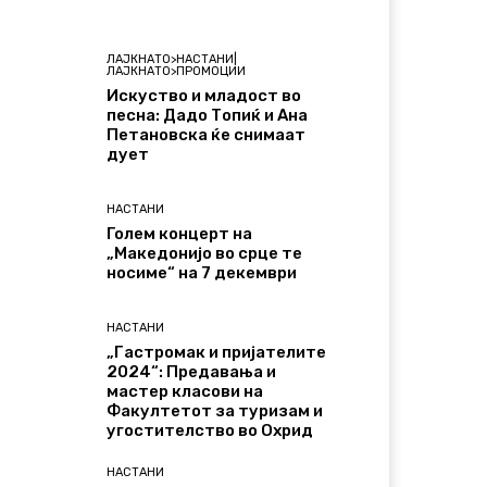
ЛАЈКНАТО>НАСТАНИ|
ЛАЈКНАТО>ПРОМОЦИИ
Искуство и младост во
песна: Дадо Топиќ и Ана
Петановска ќе снимаат
дует
НАСТАНИ
Голем концерт на
„Македонијо во срце те
носиме“ на 7 декември
НАСТАНИ
„Гастромак и пријателите
2024“: Предавања и
мастер класови на
Факултетот за туризам и
угостителство во Охрид
НАСТАНИ