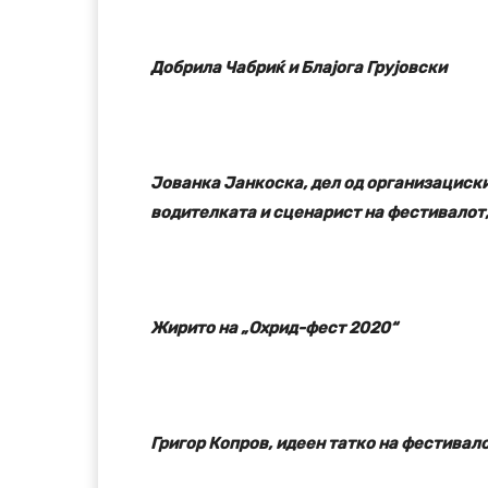
Добрила Чабриќ и Блајога Грујовски
Јованка Јанкоска, дел од организациски
водителката и сценарист на фестивалот
Жирито на „Охрид-фест 2020“
Григор Копров, идеен татко на фестивал