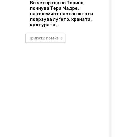
Во четврток во Торино,
почнува Тера Мадре,
најголемиот настан што ги
поврзува луѓето, храната,
културата…
Прикажи повеќе