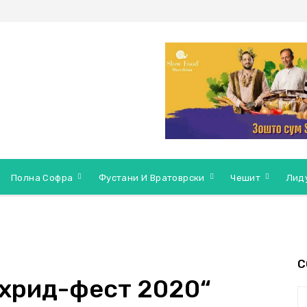
Полна Софра
Фустани И Вратоврски
Чешит
Лид
С
Охрид-фест 2020“