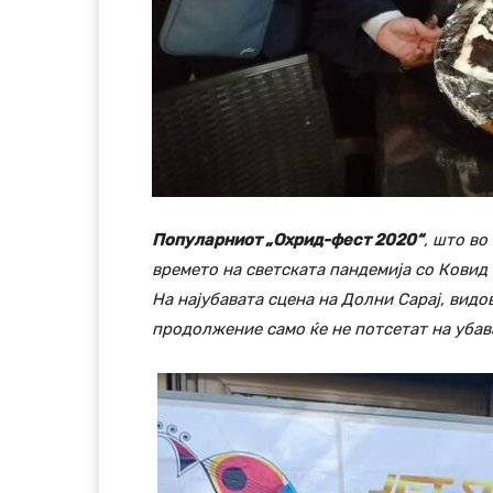
Популарниот „Охрид-фест 2020“
, што во
времето на светската пандемија со Ковид 
На најубавата сцена на Долни Сарај, видо
продолжение само ќе не потсетат на убав