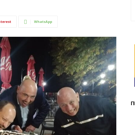
nterest
WhatsApp
П