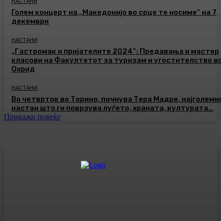
НАСТАНИ
Голем концерт на „Македонијо во срце те носиме“ на 7
декември
НАСТАНИ
„Гастромак и пријателите 2024“: Предавања и мастер
класови на Факултетот за туризам и угостителство в
Охрид
НАСТАНИ
Во четврток во Торино, почнува Тера Мадре, најголеми
настан што ги поврзува луѓето, храната, културата…
Прикажи повеќе