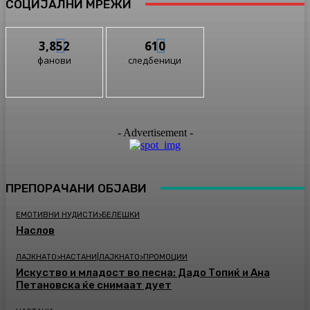
СОЦИЈАЛНИ МРЕЖИ
3,852
610
фанови
следбеници
- Advertisement -
ПРЕПОРАЧАНИ ОБЈАВИ
ЕМОТИВНИ НУДИСТИ>БЕЛЕШКИ
Наслов
ЛАЈКНАТО>НАСТАНИ|ЛАЈКНАТО>ПРОМОЦИИ
Искуство и младост во песна: Дадо Топиќ и Ана
Петановска ќе снимаат дует