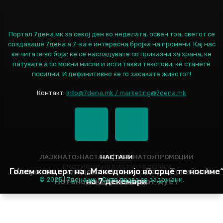
Портал 7дена.мк за секој ден во неделата, освен тоа, светот се
создаваше 7дена а 7-ка е интересна бројка на промени. Кај нас
ќе читате во боја: ќе се насладувате со приказни за храна, ќе
патувате а со моќни мисли и исти такви текстови, ќе станете
посилни. И дефинитивно ќе го засакате животот!
Контакт:
info@7dena.mk / marketing@7dena.mk
ЛАЈКНАТО>НАСТАНИ|ЛАЈКНАТО>ПРОМОЦИИ
НАСТАНИ
ЕМОТИВНИ НУДИСТИ>БЕЛЕШКИ
Голем концерт на „Македонијо во срце те носиме
Искуство и младост во песна: Дадо Топиќ и Ана
© 2025 | 7дена.мк - Сите права се задржани.
Петановска ќе снимаат дует
на 7 декември
Наслов