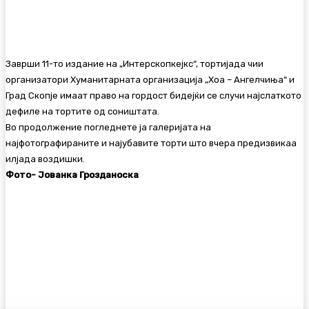
Заврши 11-то издание на „Интерскопкејкс“, тортијада чии
организатори Хуманитарната организација „Хоа – Ангелчиња“ и
Град Скопје имаат право на гордост бидејќи се случи најслаткото
дефиле на тортите од соништата.
Во продолжение погледнете ја галеријата на
најфотографираните и најубавите торти што вчера предизвикаа
илјада воздишки.
Фото- Јованка Грозданоска