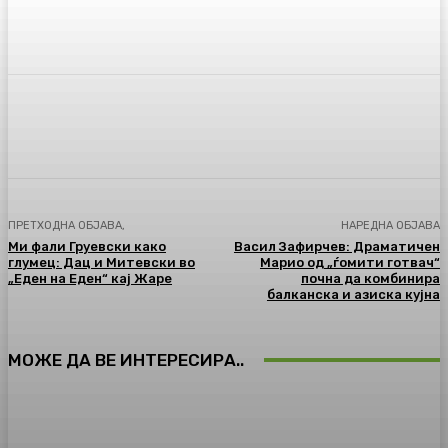
Facebook
Twitter
Pinterest
WhatsA
ПРЕТХОДНА ОБЈАВА,
НАРЕДНА ОБЈАВА
Ми фали Груевски како
Васил Зафирчев: Драматичен
глумец: Дац и Митевски во
Марио од „ѓомити готвач“
„Еден на Еден“ кај Жаре
почна да комбинира
балканска и азиска кујна
МОЖЕ ДА ВЕ ИНТЕРЕСИРА..