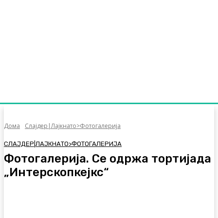
Дома
Слајдер|Лајкнато>Фотогалерија
СЛАЈДЕР|ЛАЈКНАТО>ФОТОГАЛЕРИЈА
Фотогалерија. Се одржа тортијада
„Интерскопкејкс“
Facebook
Twitter
Pinterest
WhatsA