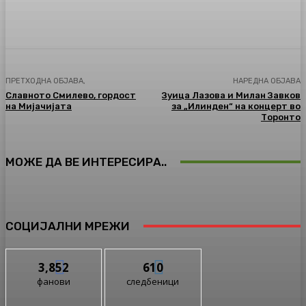
Facebook
Twitter
Pinterest
WhatsA
ПРЕТХОДНА ОБЈАВА,
НАРЕДНА ОБЈАВА
Славното Смилево, гордост
Зуица Лазова и Милан Завков
на Мијачијата
за „Илинден“ на концерт во
Торонто
МОЖЕ ДА ВЕ ИНТЕРЕСИРА..
СОЦИЈАЛНИ МРЕЖИ
3,852
610
фанови
следбеници