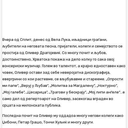
Вчера од Сплит, денес од Вела Лука, иљадници граѓани,
љубители на неговата песна, пријатели, колеги и семејството се
простија од Оливер Драгојевиќ. Со многу почит и љубов,
достоинствено, Хрватска покажа на дело колку го сака овој
вонсериски музичар. Голем во талентот, а крајно едноставен како
човек, Оливер остави зад себе неверојатна дискографија,
евергрини со кои растевме, се вљубувавме и старееме. „Опрости
ми папе“, „Веруј у Љубав“, „Молитва за Магдалену“, „Ноктурно“,
„Мој галебе“, „Цесарица“, „Трагови у бескрају“, „Мој липи анѓеле“…е
само дел од репертоарот на Оливер, засекогаш вграден во
срцата на милонската публика.
Последна почит на Оливер му оддадоа многу негови колеги како
Џибони, Петар Грашо, Тончи Хуљиќ и многу други.