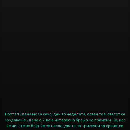
Портал 7дена.мк за секој ден во неделата, освен тоа, светот се
создаваше 7дена а 7-ка е интересна бројка на промени. Кај нас
ќе читате во боја: ќе се насладувате со приказни за храна, ќе