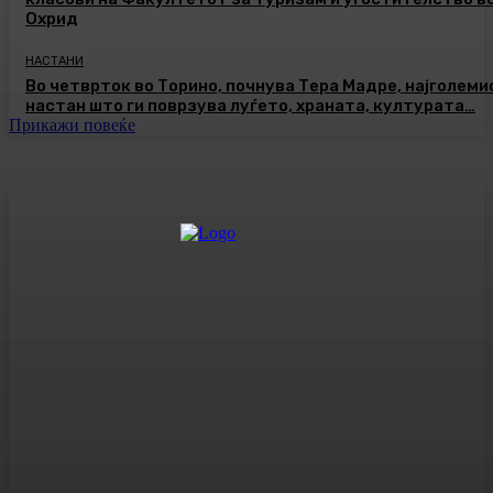
Охрид
НАСТАНИ
Во четврток во Торино, почнува Тера Мадре, најголеми
настан што ги поврзува луѓето, храната, културата…
Прикажи повеќе