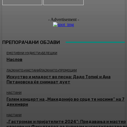
- Advertisement -
ПРЕПОРАЧАНИ ОБЈАВИ
ЕМОТИВНИ НУДИСТИ>БЕЛЕШКИ
Наслов
ЛАЈКНАТО>НАСТАНИ|ЛАЈКНАТО>ПРОМОЦИИ
Искуство и младост во песна: Дадо Топиќ и Ана
Петановска ќе снимаат дует
НАСТАНИ
Голем концерт на „Македонијо во срце те носиме“ на 7
декември
НАСТАНИ
„Гастромак и пријателите 2024“: Предавања и мастер
класови на Факултетот за туризам и угостителство в