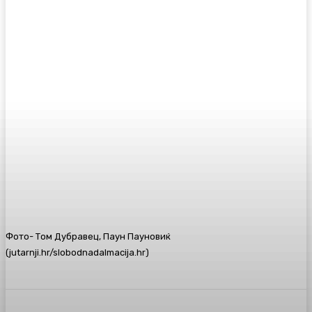
Фото- Том Дубравец, Паун Пауновиќ
(jutarnji.hr/slobodnadalmacija.hr)