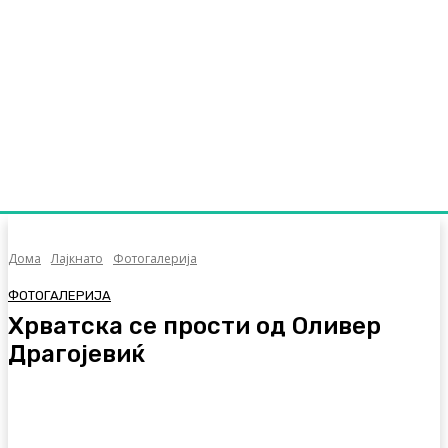
Дома
Лајкнато
Фотогалерија
ФОТОГАЛЕРИЈА
Хрватска се прости од Оливер
Драгојевиќ
Facebook
Twitter
Pinterest
WhatsA