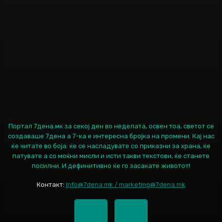
Портал 7дена.мк за секој ден во неделата, освен тоа, светот се
создаваше 7дена а 7-ка е интересна бројка на промени. Кај нас
ќе читате во боја: ќе се насладувате со приказни за храна, ќе
патувате а со моќни мисли и исти такви текстови, ќе станете
посилни. И дефинитивно ќе го засакате животот!
Контакт:
info@7dena.mk / marketing@7dena.mk