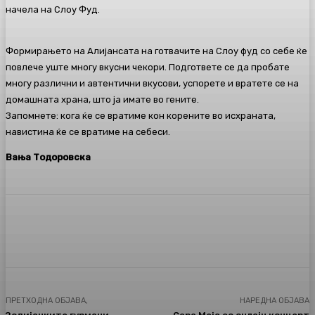
начела на Слоу Фуд.
Формирањето на Алијансата на готвачите на Слоу фуд со себе ќе
повлече уште многу вкусни чекори. Подгответе се да пробате
многу различни и автентични вкусови, успорете и вратете се на
домашната храна, што ја имате во гените.
Запомнете: кога ќе се вратиме кон корените во исхраната,
навистина ќе се вратиме на себеси.
Вања Тодоровска
Facebook
Twitter
Pinterest
WhatsA
ПРЕТХОДНА ОБЈАВА,
НАРЕДНА ОБЈАВА