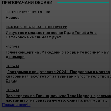
ПРЕПОРАЧАНИ ОБЈАВИ
ЕМОТИВНИ НУДИСТИ>БЕЛЕШКИ
Наслов
ЛАЈКНАТО>НАСТАНИ|ЛАЈКНАТО>ПРОМОЦИИ
Искуство и младост во песна: Дадо Топиќ и Ана
Петановска ќе снимаат дует
НАСТАНИ
Голем концерт на „Македонијо во срце те носиме“ на 7
декември
НАСТАНИ
„Гастромак и пријателите 2024“: Предавања и мастер
класови на Факултетот за туризам и угостителство в
Охрид
НАСТАНИ
Во четврток во Торино, почнува Тера Мадре, најголеми
настан што ги поврзува луѓето, храната, културата…
Прикажи повеќе