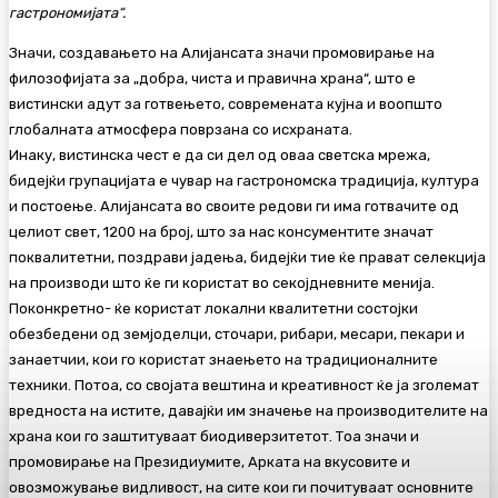
гастрономијата“.
Значи, создавањето на Алијансата значи промовирање на
филозофијата за „добра, чиста и правична храна“, што е
вистински адут за готвењето, современата кујна и воопшто
глобалната атмосфера поврзана со исхраната.
Инаку, вистинска чест е да си дел од оваа светска мрежа,
бидејќи групацијата е чувар на гастрономска традиција, култура
и постоење. Алијансата во своите редови ги има готвачите од
целиот свет, 1200 на број, што за нас консументите значат
поквалитетни, поздрави јадења, бидејќи тие ќе прават селекција
на производи што ќе ги користат во секојдневните менија.
Поконкретно- ќе користат локални квалитетни состојки
обезбедени од земјоделци, сточари, рибари, месари, пекари и
занаетчии, кои го користат знаењето на традиционалните
техники. Потоа, со својата вештина и креативност ќе ја зголемат
вредноста на истите, давајќи им значење на производителите на
храна кои го заштитуваат биодиверзитетот. Тоа значи и
промовирање на Президиумите, Арката на вкусовите и
овозможување видливост, на сите кои ги почитуваат основните