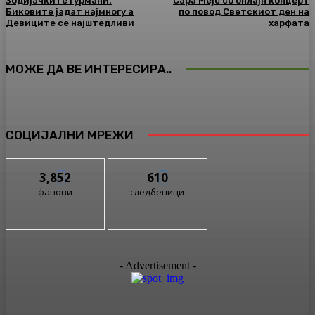
Зодијачките гурмани.
Сара Мејс со онлајн концерт
Биковите јадат најмногу а
по повод Светскиот ден на
Девиците се најштедливи
харфата
МОЖЕ ДА ВЕ ИНТЕРЕСИРА..
СОЦИЈАЛНИ МРЕЖИ
3,852
610
фанови
следбеници
- Advertisement -