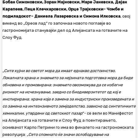
Бобан Симоновски, Зоран Мајновски, Маре Јаневска, Дејан
Карапеев, Пеце Клечкаровски, Орце Трајковски- Чомбе и
подмладокот- Даниела Лазаревска и Симона Илковска
, овој
викенд во „Ореов лад“ го започнаа новото поглавје во
гастрономијата станувајќи дел од Алијансата на готвачите на
Слоу Фуд.
„Сите кујни во светот мора да имаат еднакво достоинство.
Локалната храна и знаењето за нејзината подготовка мора да биде
обновена и промовирана: знаењето овозможува да се избегне
ризикот на исчезнување, заедно со биодиверзитетот од кој е
инспирирана; храна која е замена за индустриски произведената и
со замена на интезнзивното земјоделство, зависно од синтетичките
хемикалии, утврдени од светскиот пазар
“- се вели во Mанифестот
на Алијансата на готвачите и Слоу Фуд а поентирањето,
оснивачот Карло Петрини го има во финалето на гастрономската
револуција:
„Сето спомнато ќе значи ослободување на