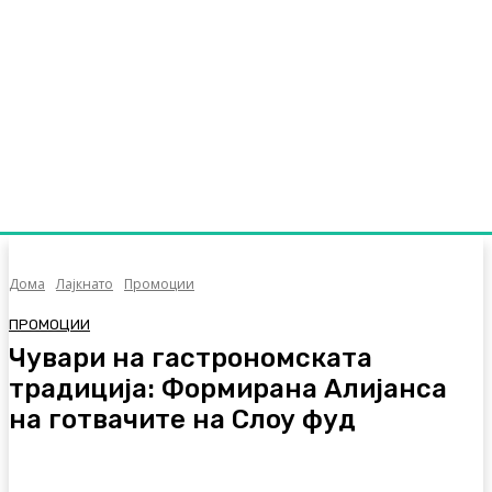
Дома
Лајкнато
Промоции
ПРОМОЦИИ
Чувари на гастрономската
традиција: Формирана Алијанса
на готвачите на Слоу фуд