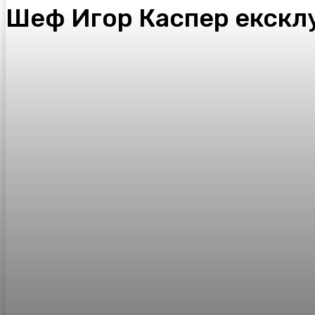
Шеф Игор Каспер ексклу
Facebook
Twitter
Pinterest
WhatsA