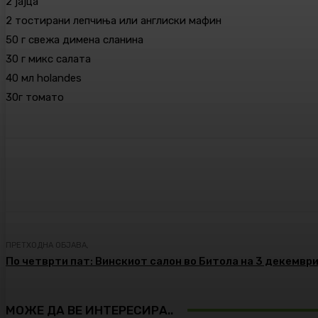
2 јајца
2 тостирани лепчиња или англиски мафин
50 г свежа димена сланина
30 г микс салата
40 мл holandes
30г томато
Сподели
Facebook
Twitter
ПРЕТХОДНА ОБЈАВА,
По четврти пат: Винскиот салон во Битола на 3 декемвр
МОЖЕ ДА ВЕ ИНТЕРЕСИРА..