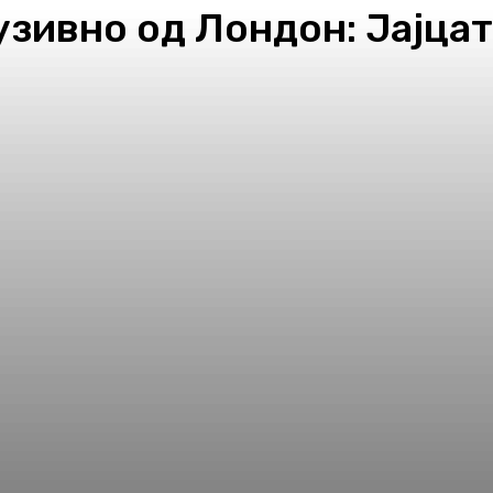
зивно од Лондон: Јајца
pp