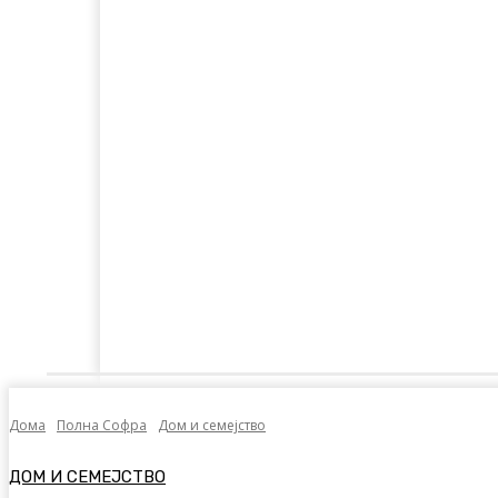
Дома
Лајкнато
Емотивни Нудисти
Пол
Дома
Полна Софра
Дом и семејство
ДОМ И СЕМЕЈСТВО