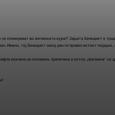
 се спомнуваат во англиската кујна? Јајцата Бенедикт е тра
вач. Имено, тој Бенедикт секој ден ги правел истиот појадок
ифла исечена на половина, препечена а потоа „прелиена“ со ди
н!