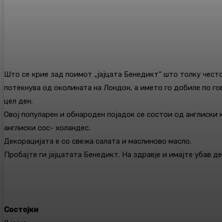
Што се крие зад поимот „јајцата Бенедикт“ што толку често
потекнува од околината на Лондон, а името го добиле по го
цел ден.
Овој популарен и обнароден појадок се состои од англиски к
англиски сос- холандес.
Декорацијата е со свежа салата и маслиново масло.
Пробајте ги јајцатата Бенедикт. На здравје и имајте убав де
Состојки