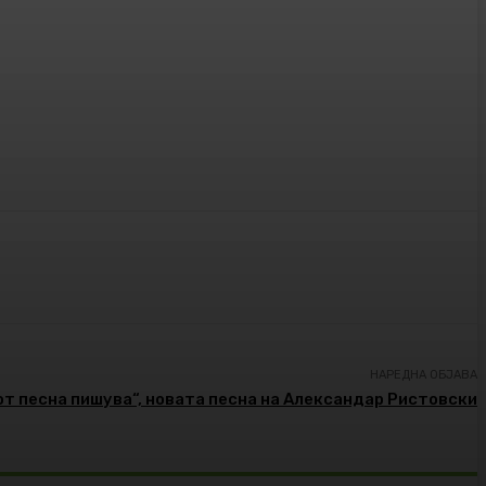
НАРЕДНА ОБЈАВА
от песна пишува“, новата песна на Александар Ристовски