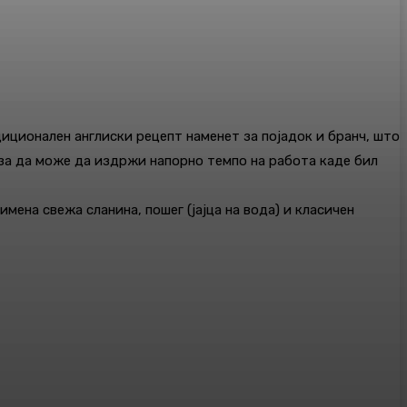
диционален англиски рецепт наменет за појадок и бранч, што
, за да може да издржи напорно темпо на работа каде бил
мена свежа сланина, пошег (јајца на вода) и класичен