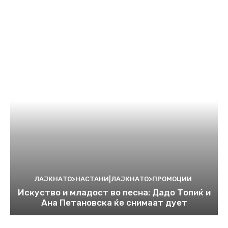
ЛАЈКНАТО>НАСТАНИ|ЛАЈКНАТО>ПРОМОЦИИ
Искуство и младост во песна: Дадо Топиќ и
Ана Петановска ќе снимаат дует