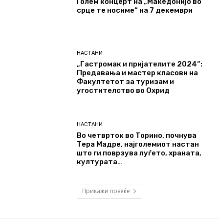
Голем концерт на „Македонијо во
срце те носиме“ на 7 декември
НАСТАНИ
„Гастромак и пријателите 2024“:
Предавања и мастер класови на
Факултетот за туризам и
угостителство во Охрид
НАСТАНИ
Во четврток во Торино, почнува
Тера Мадре, најголемиот настан
што ги поврзува луѓето, храната,
културата…
Прикажи повеќе