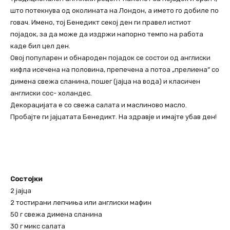
што потекнува од околината на Лондон, а името го добиле по
говач. Имено, тој Бенедикт секој ден ги правел истиот
појадок, за да може да издржи напорно темпо на работа
каде бил цел ден.
Овој популарен и обнароден појадок се состои од англиски
кифла исечена на половина, препечена а потоа „прелиена“ со
димена свежа сланина, пошег (јајца на вода) и класичен
англиски сос- холандес.
Декорацијата е со свежа салата и маслиново масло.
Пробајте ги јајцатата Бенедикт. На здравје и имајте убав ден!
Состојки
2 јајца
2 тостирани лепчиња или англиски мафин
50 г свежа димена сланина
30 г микс салата