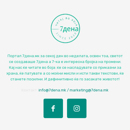
Портал 7дена.мк за секој ден во неделата, освен тоа, светот
се создаваше 7дена а 7-ка е интересна бројка на промени.
Кај нас ќе читате во боја: ќе се насладувате со приказни за
храна, ќе патувате а со моќни мисли и исти такви текстови, ќе
станете посилни. И дефинитивно ќе го засакате животот!
Контакт:
info@7dena.mk / marketing@7dena.mk