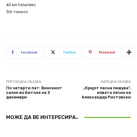
40 мл holandes
30г томато
Facebook
Twitter
Pinterest
ПРЕТХОДНА ОБЈАВА,
НАРЕДНА ОБЈАВА
По четврти пат: Винскиот
„Крајот песна пишува“,
салон во Битола на 3
новата песна на
декември
Александар Ристовски
МОЖЕ ДА ВЕ ИНТЕРЕСИРА..