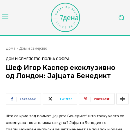
Дома
Дом и семејство
ДОМ И СЕМЕЈСТВО
ПОЛНА СОФРА
Шеф Игор Каспер ексклузивно
од Лондон: Јајцата Бенедикт
Facebook
Twitter
Pinterest
Што се крие зад поимот „јајцата Бенедикт“ што толку често се
спомнуваат во англиската кујна? Јајцата Бенедикт е
традиционален англиски рецепт наменет за појадок и бранч,