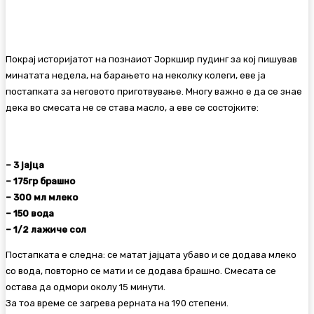
Facebook
Twitter
Pinterest
WhatsA
Покрај историјатот на познаиот Јоркшир пудинг за кој пишував
минатата недела, на барањето на неколку колеги, еве ја
постапката за неговото приготвување. Многу важно е да се знае
дека во смесата не се става масло, а еве се состојките:
– 3 јајца
– 175гр брашно
– 300 мл млеко
– 150 вода
– 1/2 лажиче сол
Постапката е следна: се матат јајцата убаво и се додава млеко
со вода, повторно се мати и се додава брашно. Смесата се
остава да одмори околу 15 минути.
За тоа време се загрева рерната на 190 степени.