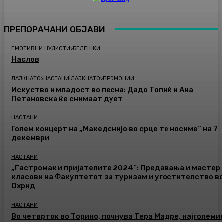
ПРЕПОРАЧАНИ ОБЈАВИ
ЕМОТИВНИ НУДИСТИ>БЕЛЕШКИ
Наслов
ЛАЈКНАТО>НАСТАНИ|ЛАЈКНАТО>ПРОМОЦИИ
Искуство и младост во песна: Дадо Топиќ и Ана
Петановска ќе снимаат дует
НАСТАНИ
Голем концерт на „Македонијо во срце те носиме“ на 7
декември
НАСТАНИ
„Гастромак и пријателите 2024“: Предавања и мастер
класови на Факултетот за туризам и угостителство в
Охрид
НАСТАНИ
Во четврток во Торино, почнува Тера Мадре, најголеми