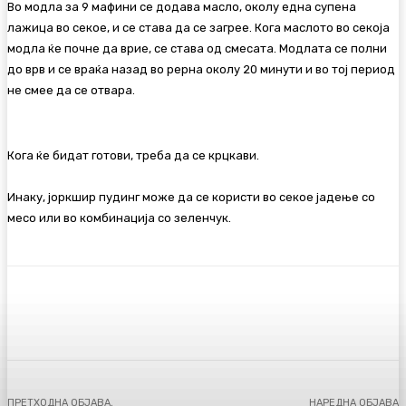
Во модла за 9 мафини се додава масло, околу една супена
лажица во секое, и се става да се загрее. Кога маслото во секоја
модла ќе почне да врие, се става од смесата. Модлата се полни
до врв и се враќа назад во рерна околу 20 минути и во тој период
не смее да се отвара.
Кога ќе бидат готови, треба да се крцкави.
Инаку, јоркшир пудинг може да се користи во секое јадење со
месо или во комбинација со зеленчук.
Facebook
Twitter
Pinterest
WhatsA
ПРЕТХОДНА ОБЈАВА,
НАРЕДНА ОБЈАВА