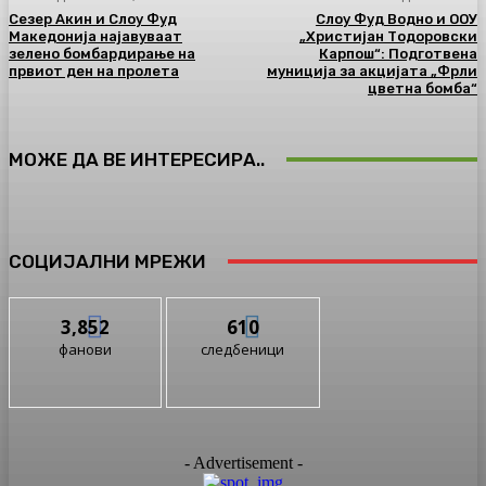
Сезер Акин и Слоу Фуд
Слоу Фуд Водно и ООУ
Македонија најавуваат
„Христијан Тодоровски
зелено бомбардирање на
Карпош“: Подготвена
првиот ден на пролета
муниција за акцијата „Фрли
цветна бомба“
МОЖЕ ДА ВЕ ИНТЕРЕСИРА..
СОЦИЈАЛНИ МРЕЖИ
3,852
610
фанови
следбеници
- Advertisement -