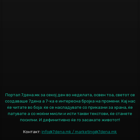
Портал 7дена.мк за секој ден во неделата, освен тоа, светот се
создаваше 7дена а 7-ка е интересна бројка на промени. Кај нас
ќе читате во боја: ќе се насладувате со приказни за храна, ќе
патувате а со моќни мисли и исти такви текстови, ќе станете
посилни. И дефинитивно ќе го засакате животот!
Контакт:
info@7dena.mk / marketing@7dena.mk