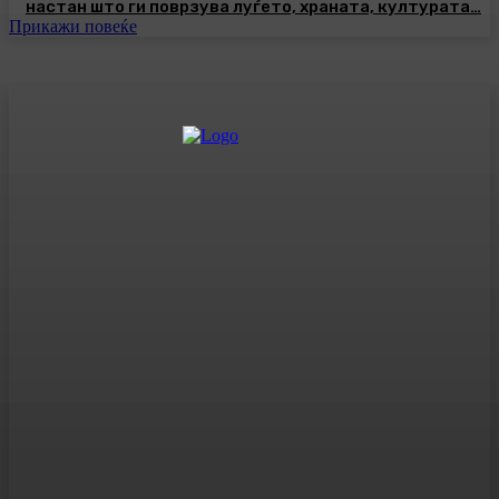
настан што ги поврзува луѓето, храната, културата…
Прикажи повеќе