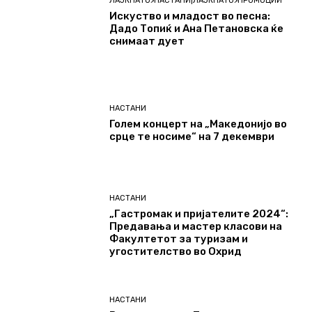
ЛАЈКНАТО>НАСТАНИ|ЛАЈКНАТО>ПРОМОЦИИ
Искуство и младост во песна:
Дадо Топиќ и Ана Петановска ќе
снимаат дует
НАСТАНИ
Голем концерт на „Македонијо во
срце те носиме“ на 7 декември
НАСТАНИ
„Гастромак и пријателите 2024“:
Предавања и мастер класови на
Факултетот за туризам и
угостителство во Охрид
НАСТАНИ