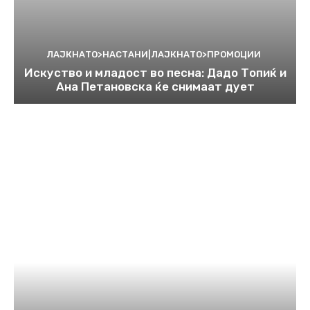
ЛАЈКНАТО>НАСТАНИ|ЛАЈКНАТО>ПРОМОЦИИ
Искуство и младост во песна: Дадо Топиќ и
Ана Петановска ќе снимаат дует