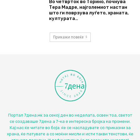
Во четврток во Торино, почнува
Тера Мадре, најголемиот настан
што ги поврзува луѓето, храната,
културата…
Прикажи повеќе
Портал 7дена.мк за секој ден во неделата, освен тоа, светот
се создаваше 7дена а 7-ка е интересна бројка на промени.
Кај нас ќе читате во боја: ќе се насладувате со приказни за
храна, ќе патувате а со моќни мисли и исти такви текстови, ќе