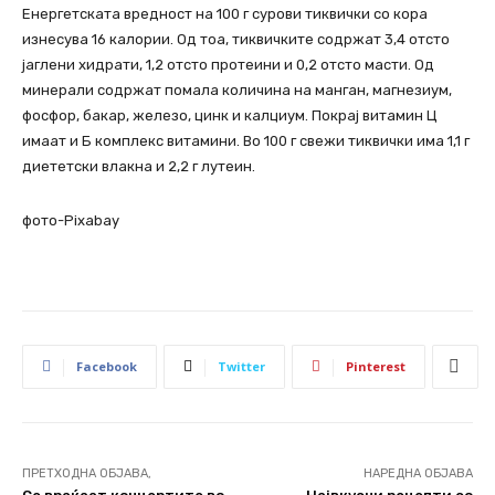
Енергетската вредност на 100 г сурови тиквички со кора
изнесува 16 калории. Од тоа, тиквичките содржат 3,4 отсто
јаглени хидрати, 1,2 отсто протеини и 0,2 отсто масти. Од
минерали содржат помала количина на манган, магнезиум,
фосфор, бакар, железо, цинк и калциум. Покрај витамин Ц
имаат и Б комплекс витамини. Во 100 г свежи тиквички има 1,1 г
диететски влакна и 2,2 г лутеин.
фото-Pixabay
Facebook
Twitter
Pinterest
ПРЕТХОДНА ОБЈАВА,
НАРЕДНА ОБЈАВА