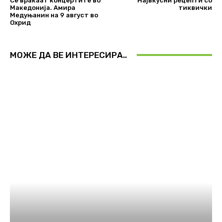
Се враќаат концертите во
Највкусни рецепти со
Македонија. Амира
тиквички
Медуњанин на 9 август во
Охрид
МОЖЕ ДА ВЕ ИНТЕРЕСИРА..