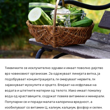
Тиквичките се исклучително здрави и имаат поволно дејство
врз човековиот организам. Ја одржуваат линијата витка, ја
подобруваат концентрацијата, ги смируваат нервите, ги
зајакнуваат мускулите и срцето. Влијаат на исфрлање на
водата и штетните материи од телото. Иако имаат помалку
вода од краставиците, содржат повеќе витамини и минерали.
Популарни се и поради малата калорична вредност, а
изобилуваат со витамин Ц, калиум, калциум, фосфор и селен.