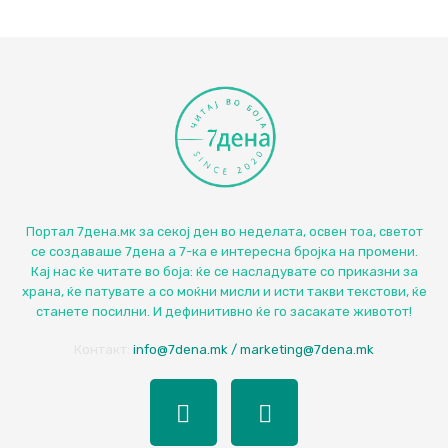
Портал 7дена.мк за секој ден во неделата, освен тоа, светот
се создаваше 7дена а 7-ка е интересна бројка на промени.
Кај нас ќе читате во боја: ќе се насладувате со приказни за
храна, ќе патувате а со моќни мисли и исти такви текстови, ќе
станете посилни. И дефинитивно ќе го засакате животот!
Контакт:
info@7dena.mk / marketing@7dena.mk