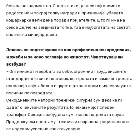
бескрајно шармантна. Спортот и ги донесе најголемите
радости но и покрај толку награди и признанија, убавата
кошаркарка вели дека поради пријателите, што ги има на
секое делче на земјината топка, таа е најбогатата на светот,
вистинска милијардерка.
Јелена, се подготвуваш за нов професионален предизвик,
можеби и за ново поглавје во животот. Чувствуваш ли
возбуда?
– Оптимизмот и вербата во себе, огромниот труд, високите
стандарди што си ги поставив, контролата и самоконтролата,
направија најстабилно и цврсто да застанам и излезам уште
посилна по повредата…
Секојдневните напорни тренинзи сигурна сум дека ќе ги
дадат очекуваните резултати. Го чекам мојот следен
трансфер. Секако возбудена сум…после подолгата пауза.
Продолжувам понатаму : технички совршена, рационална и
се надевам успешно спектакуларна.