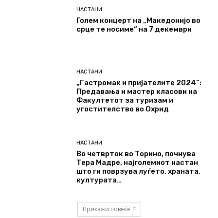
НАСТАНИ
Голем концерт на „Македонијо во
срце те носиме“ на 7 декември
НАСТАНИ
„Гастромак и пријателите 2024“:
Предавања и мастер класови на
Факултетот за туризам и
угостителство во Охрид
НАСТАНИ
Во четврток во Торино, почнува
Тера Мадре, најголемиот настан
што ги поврзува луѓето, храната,
културата…
Прикажи повеќе