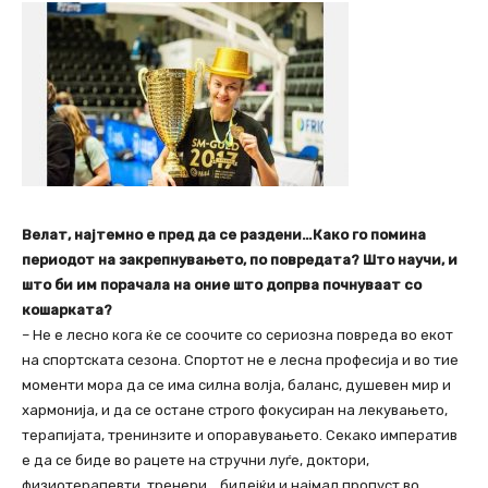
Велат, најтемно е пред да се раздени…Како го помина
периодот на закрепнувањето, по повредата? Што научи, и
што би им порачала на оние што допрва почнуваат со
кошарката?
– Не е лесно кога ќе се соочите со сериозна повреда во екот
на спортската сезона. Спортот не е лесна професија и во тие
моменти мора да се има силна волја, баланс, душевен мир и
хармонија, и да се остане строго фокусиран на лекувањето,
терапијата, тренинзите и опоравувањето. Секако императив
е да се биде во рацете на стручни луѓе, доктори,
физиотерапевти, тренери….бидејќи и најмал пропуст во