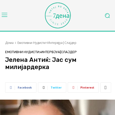
Дома
Емотивни Нудисти>Интервјуа|Слајдер
ЕМОТИВНИ НУДИСТИ>ИНТЕРВЈУА|СЛАЈДЕР
Јелена Антиќ: Јас сум
милијардерка
Facebook
Twitter
Pinterest