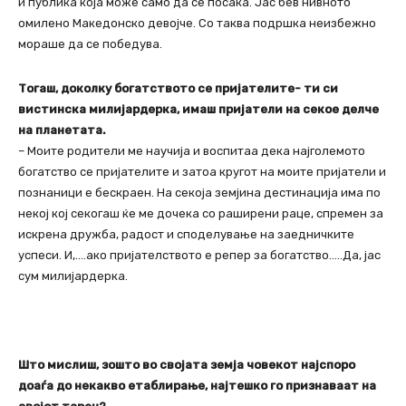
и публика која може само да се посака. Јас бев нивното
омилено Македонско девојче. Со таква подршка неизбежно
мораше да се победува.
Тогаш, доколку богатството се пријателите- ти си
вистинска милијардерка, имаш пријатели на секое делче
на планетата.
– Моите родители ме научија и воспитаа дека најголемото
богатство се пријателите и затоа кругот на моите пријатели и
познаници е бескраен. На секоја земјина дестинација има по
некој кој секогаш ќе ме дочека со раширени раце, спремен за
искрена дружба, радост и споделување на заедничките
успеси. И,….ако пријателството е репер за богатство…..Да, јас
сум милијардерка.
Што мислиш, зошто во својата земја човекот најспоро
доаѓа до некакво етаблирање, најтешко го признаваат на