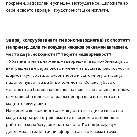
посреќен, задоволен и успешен. Потрудете се……вложете во
себе и своето здравје….трудот секогаш се исплати.
За крај, колку убавината ти помогна (одмогна) во спортот?
На пример, дали ти понудија некаков рекламен ангажман,
чисто да ја „искористат“ твојата надворешност?
– Убавината на една жена, надворешната во комбинација со
внатрешната е рај за окото и мелем за душата. Грациозноста,
шармот, културата, елоквентноста и уште многу финеси ја
надополнуваат за да биде комплетна. Секако, убаво е
чувството да бидеш привлечен за некого, се добива поголема
самодоверба и можност за експонирање и на полето на
модните случувања.
Нескромно ќе кажам дека имав доста понуди во светот на
модата, креациите, рекламите и со огромно задоволство
работев и соработував и на тоа поле. По професија сум
дипломиран графички дизајнер, така што и самата сум