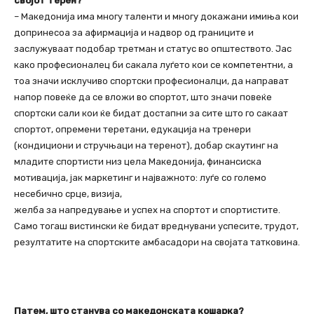
својот терен?
– Македонија има многу таленти и многу докажани имиња кои
допринесоа за афирмација и надвор од границите и
заслужуваат подобар третман и статус во општеството. Јас
како професионалец би сакала луѓето кои се компетентни, а
тоа значи исклучиво спортски професионалци, да направат
напор повеќе да се вложи во спортот, што значи повеќе
спортски сали кои ќе бидат достапни за сите што го сакаат
спортот, опремени теретани, едукација на тренери
(кондициони и стручњаци на теренот), добар скаутинг на
младите спортисти низ цела Македонија, финансиска
мотивација, јак маркетинг и најважното: луѓе со големо
несебично срце, визија,
желба за напредување и успех на спортот и спортистите.
Само тогаш вистински ќе бидат вреднувани успесите, трудот,
резултатите на спортските амбасадори на својата татковина.
Патем, што станува со македонската кошарка?