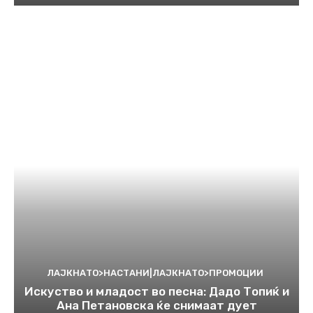
ЛАЈКНАТО>НАСТАНИ|ЛАЈКНАТО>ПРОМОЦИИ
Искуство и младост во песна: Дадо Топиќ и
Ана Петановска ќе снимаат дует