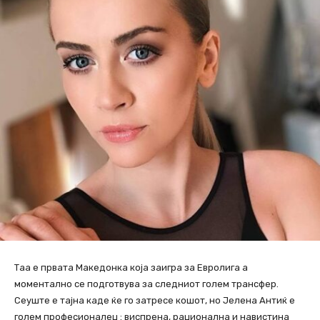
Таа е првата Македонка која заигра за Евролига а
моментално се подготвува за следниот голем трансфер.
Сеуште е тајна каде ќе го затресе кошот, но Јелена Антиќ е
голем професионалец : виспрена, рационална и навистина