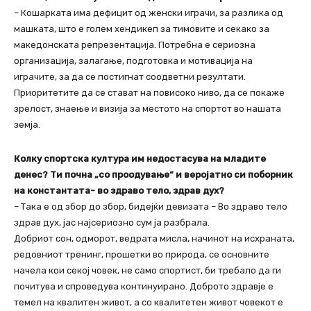
– Кошарката има дефицит од женски играчи, за разлика од
машката, што е голем хендикеп за тимовите и секако за
македонската репрезентација. Потребна е сериозна
организација, залагање, подготовка и мотивација на
играчите, за да се постигнат соодветни резултати.
Приоритетите да се стават на повисоко ниво, да се покаже
зрелост, знаење и визија за местото на спортот во нашата
земја.
Колку спортска култура им недостасува на младите
денес? Ти почна „со проодување“ и веројатно си поборник
на константата- во здраво тело, здрав дух?
– Така е од збор до збор, бидејќи девизата – Во здраво тело
здрав дух, јас најсериозно сум ја разбрала.
Добриот сон, одморот, ведрата мисла, начинот на исхраната,
редовниот тренинг, прошетки во природа, се основните
начела кои секој човек, не само спортист, би требало да ги
почитува и спроведува континуирано. Доброто здравје е
темел на квалитен живот, а со квалитетен живот човекот е