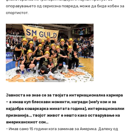
опоравувањето од сериозна повреда, може да биде кобен за
спортистот.
Јавноста не знае се за твојата интернационална кариера
– а имаш куп блескави моменти, награди (меѓу кои и за
најдобра кошаркарка минатата година), интернационални
признанија.., твојот живот е нешто како остварување на
американскиот сон…
– Имав само 15 години кога заминав за Америка. Далеку од