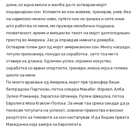
дома, со една мисла и желба да го остварам мојот
кошаркарски сон. Условите во кои живеев, тренирав, учев, беа
на највисоко можно ниво, луѓето кои се грижеа и сите оние
што работеа со мене, ми пружија несебична подршка,
посветеност, време и емоции во текот на мојот долгогодишен
престој во Америка. Јас ја оправдав нивната доверба…
Остварив голем дел од мојот американски сон. Многу награди,
титули признанија, понуди за соработка…сето тоа ми го
ставија на дланка. Одличен успех, огромно искуство,
соработка со врвни спортисти, тренери, моќна игра е големо
школо за мене.
По моето враќање од Америка, мојот прв трансфер беше
белградски Партизан, потоа следеа Макаби- Израел, Алба
Јулиа-Романија, Зарагоза-Шпанија, Лулеа-Шведска, потоа
Евролига Wisla Krakow-Полска. Ја имав таа среќа секаде да ја
понесам титулата на успехот, освоени првенства и високи
резултати за тимовите за кои настапував. И да бидам првата
Македонка која заигра за Евролигата.