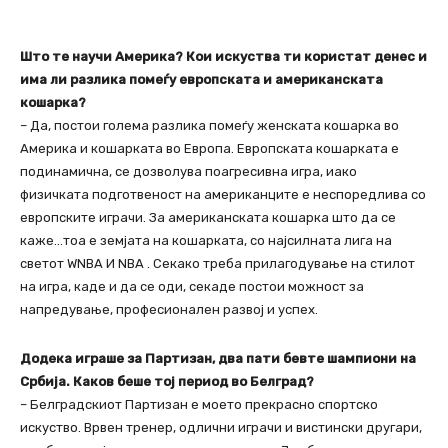
Што те научи Америка? Кои искуства ти користат денес и
има ли разлика помеѓу европската и американската
кошарка?
– Да, постои голема разлика помеѓу женската кошарка во
Америка и кошарката во Европа. Европската кошарката е
подинамична, се дозволува поагресивна игра, иако
физичката подготвеност на американците е неспоредлива со
европските играчи. За американската кошарка што да се
каже…тоа е земјата на кошарката, со најсилната лига на
светот WNBA И NBA . Секако треба прилагодување на стилот
на игра, каде и да се оди, секаде постои можност за
напредување, професионален развој и успех.
Додека играше за Партизан, два пати бевте шампиони на
Србија. Каков беше тој период во Белград?
– Белградскиот Партизан е моето прекрасно спортско
искуство. Врвен тренер, одлични играчи и вистински другари,