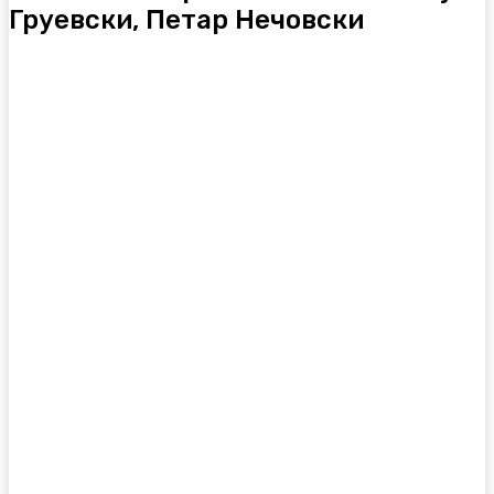
Груевски, Петар Нечовски
Facebook
Twitter
Pinterest
WhatsA