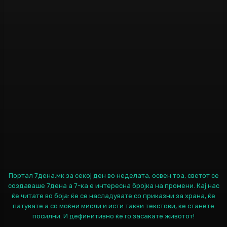
Портал 7дена.мк за секој ден во неделата, освен тоа, светот се
создаваше 7дена а 7-ка е интересна бројка на промени. Кај нас
ќе читате во боја: ќе се насладувате со приказни за храна, ќе
патувате а со моќни мисли и исти такви текстови, ќе станете
посилни. И дефинитивно ќе го засакате животот!