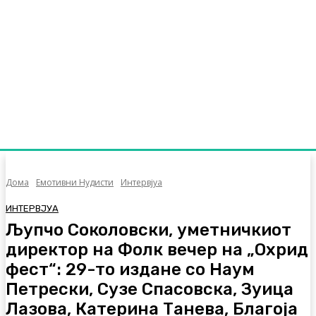
Дома
Емотивни Нудисти
Интервјуа
ИНТЕРВЈУА
Љупчо Соколовски, уметничкиот
директор на Фолк вечер на „Охрид
фест“: 29-то издане со Наум
Петрески, Сузе Спасовска, Зуица
Лазова, Катерина Танева, Благоја