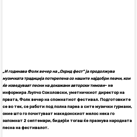
„
И годинава Фолк вечер на „Охрид фест“ ја продолжува
музичката традиција поткрепена со нашите најдобри пеачи, кои
ќе изведуваат песни на докажани авторски тимови
–
не
информира
Љупчо Соколовски
,
уметничкиот директор на
првата, Фолк вечер на спомнатиот фестивал. Подготовките
се во тек, се работи под полна пареа а сите музички гурмани,
оние што го почитуваат македонскиот мелос нека го
запомнат 2 септември, бидејќи тогаш ќе празнува народната
песна на фестивалот.