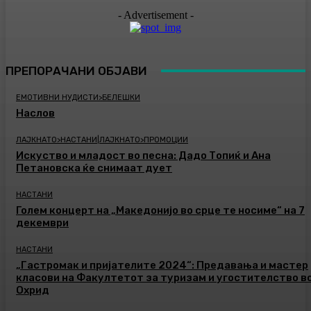
- Advertisement -
ПРЕПОРАЧАНИ ОБЈАВИ
ЕМОТИВНИ НУДИСТИ>БЕЛЕШКИ
Наслов
ЛАЈКНАТО>НАСТАНИ|ЛАЈКНАТО>ПРОМОЦИИ
Искуство и младост во песна: Дадо Топиќ и Ана
Петановска ќе снимаат дует
НАСТАНИ
Голем концерт на „Македонијо во срце те носиме“ на 7
декември
НАСТАНИ
„Гастромак и пријателите 2024“: Предавања и мастер
класови на Факултетот за туризам и угостителство в
Охрид