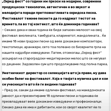
„Охрид фест“ со години им пркоси на модерни, современи
продукциски технологии, автентичен е во звукот и
мелодијата поради претпознатливата охридска песна.
Фестивалот тежнее песните да го издржат тестот на
времето, па во тој контекст, што ќе доминира годинава?
– Секако дека и оваа година ќе биде запазен мелосот на овој
фестивал: виолината, тамбурата, кларинетот, мандолината… Ќе
имаме 18 нови градски песни од веќе докажани композитори,
текстописци, аранжери, сето тоа полеано со бисерните грла на
нашите најдобри изведувачи. Патем, отсекогаш „Охрид фест“
асоцирал на староградски-медитерански мелос што се негувал
со децении. Задоволен сум што продолжуваме под полна пареа,
Уметничкиот директор со селекцијата што ја прави, му дава
особен белег на фестивалот. Која е твојата музичка цел и кои
се учесниците што ќе ги видиме годинава?
– Пред се, сакам да имаме одличен фестивал, на македонската
јавност да и презентираме 18 одлични песни а годинава ќе
преовладуваат веќе докажани изведувачи и професионалци.
Секако дека ќе има и дебитанти, кои со својот квалитет ќе го