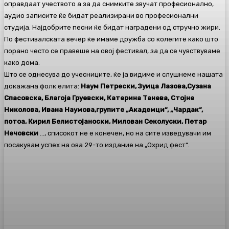
оправдаат учеството а за да снимките звучат професионално,
аудио записите ќе бидат реализирани во професионални
студија. Најдобрите песни ќе бидат наградени од стручно жири.
По фестивалската вечер ќе имаме дружба со колегите како што
порано често се правеше на овој фестивал, за да се чувствуваме
како дома.
Што се однесува до учесниците, ќе ја видиме и слушнеме нашата
докажана фолк елита:
Наум Петрески, Зуица Лазова,Сузана
Спасовска, Благоја Груевски, Катерина Танева, Стојне
Николова, Ивана Наумова,групите „Академци“, „Чардак“,
потоа, Кирил Белистојаноски, Милован Секолуски, Петар
Нечовски
…, списокот не е конечен, но на сите изведувачи им
посакувам успех на ова 29-то издание на „Охрид фест“.
Facebook
Twitter
Pinterest
WhatsA