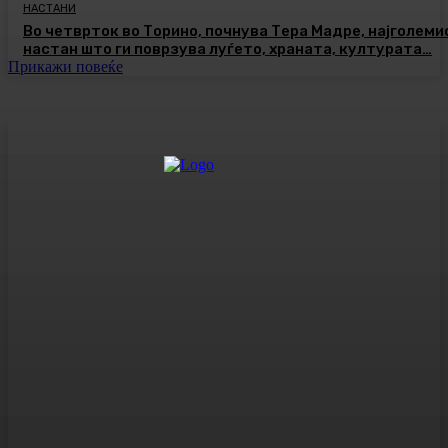
НАСТАНИ
Во четврток во Торино, почнува Тера Мадре, најголеми
настан што ги поврзува луѓето, храната, културата…
Прикажи повеќе