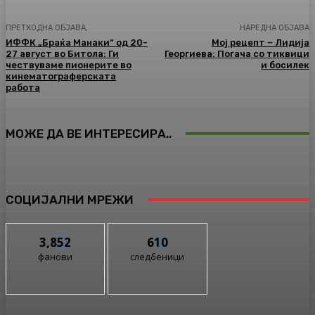
ПРЕТХОДНА ОБЈАВА,
НАРЕДНА ОБЈАВА
ИФФК „Браќа Манаки“ од 20-
Мој рецепт – Лидија
27 август во Битола: Ги
Георгиева: Погача со тиквици
чествуваме пионерите во
и босилек
кинематограферската
работа
МОЖЕ ДА ВЕ ИНТЕРЕСИРА..
СОЦИЈАЛНИ МРЕЖИ
3,852
610
фанови
следбеници