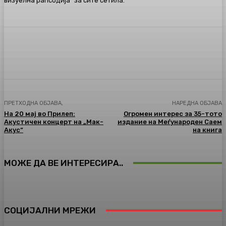
визуелна рапсодија“ за сите сетила.
Facebook
Twitter
Pinterest
WhatsA
ПРЕТХОДНА ОБЈАВА,
НАРЕДНА ОБЈАВА
На 20 мај во Прилеп:
Огромен интерес за 35-тото
Акустичен концерт на „Мак-
издание на Меѓународен Саем
Акус“
на книга
МОЖЕ ДА ВЕ ИНТЕРЕСИРА..
СОЦИЈАЛНИ МРЕЖИ