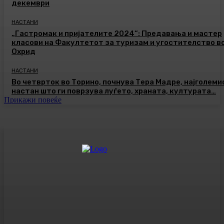
декември
НАСТАНИ
„Гастромак и пријателите 2024“: Предавања и мастер
класови на Факултетот за туризам и угостителство в
Охрид
НАСТАНИ
Во четврток во Торино, почнува Тера Мадре, најголеми
настан што ги поврзува луѓето, храната, културата…
Прикажи повеќе