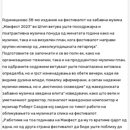
Годинешново 38-мо издание на фестивалот на забавна музика
„Макфест 2023“ во Штип ветува уште посодржајна и
поатрактивна музичка понуда од минатата година како на
музички, така и на визуелен план, кога фестивалот направи
крупен исчекор од „неколкугодишната летаргија“ .
Подготовките се започнати и се во полн ек, како на
организационо-технички, така и на продуцентско-музички план,
па одбраните содржини ветуваат уште понагласена хитовска
определба, но и грст изненадувања во обете вечери, каде ќе
видиме дузина млади, помалку афирмирани, а сепак надежни
музички имиња, но и „вистинско соѕвездие“ од македонската
забавно музичка ѕведена елита“ изведувачи, како што вели и
уметничкиот директор, познатиот македонски композитор и
музичар Роберт Саздов кој заедно со тимот работи на
обликувањето на музичката слика на фестивалот.
„Работиме на тоа годинава на Макфест да му го вратиме сјајот од
една, но од друга страна фестивалот да биде уште поблизу до