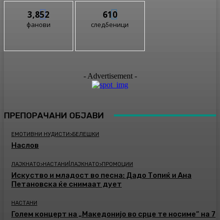
3,852
610
фанови
следбеници
- Advertisement -
ПРЕПОРАЧАНИ ОБЈАВИ
ЕМОТИВНИ НУДИСТИ>БЕЛЕШКИ
Наслов
ЛАЈКНАТО>НАСТАНИ|ЛАЈКНАТО>ПРОМОЦИИ
Искуство и младост во песна: Дадо Топиќ и Ана
Петановска ќе снимаат дует
НАСТАНИ
Голем концерт на „Македонијо во срце те носиме“ на 7