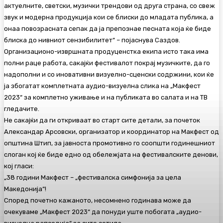
актуелните, светски, музички трендови од друга страна, со свеж
звук и модерна продукција кои се блиски до младата публика, а
онаа повозрасната сепак да ја препознае песната која ќе биде
блиска до нивниот сензибилитет“ – појаснува Саздов.
Организационо-извршната продуценстка екипа исто така има
полни раце работа, сакајќи фестивалот покрај музичките, да го
надополни и со иновативни визуелно-сценски содржини, кои ќе
ја збогатат комплетната аудио-визуелна слика на „Макфест
2023“ за комплетно уживање и на публиката во салата и на ТВ
гледачите.
Не сакајќи да ги откриваат во старт сите детали, за почеток
Александар Арсовски, организатор и координатор на Макфест од
општина Штип, за јавноста промотивно го соопшти годинешниот
слоган кој ќе биде едно од обележјата на фестивалските денови,
кој гласи:
„38 години Макфест – „фестивалска симфонија за цела
Македонија“!
Според почетно кажаното, несомнено годинава може да
очекуваме „Макфест 2023“ да понуди уште побогата „аудио-