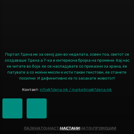
Портал 7дена.мк за секој ден во неделата, освен тоа, светот се
создаваше 7дена а 7-ка е интересна бројка на промени. Кај нас
ќе читате во боја: ќе се насладувате со приказни за храна, ќе
патувате а со моќни мисли и исти такви текстови, ќе станете
посилни. И дефинитивно ќе го засакате животот!
Контакт:
info@7dena.mk / marketing@7dena.mk
ЛАЈКНАТО>НАСТАНИ|ЛАЈКНАТО>ПРОМОЦИИ
НАСТАНИ