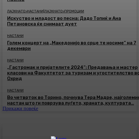
ЛАЈКНАТО>НАСТАНИ|ЛАЈКНАТО>ПРОМОЦИИ
Искуство и младост во песна: Дадо Топиќ и Ана
Петановска ќе снимаат дует
НАСТАНИ
Голем концерт на „Македонијо во срце те носиме“ на 7
декември
НАСТАНИ
„Гастромак и пријателите 2024“: Предавања и мастер
класови на Факултетот за туризам и угостителство в
Охрид
НАСТАНИ
Во четврток во Торино, почнува Тера Мадре, најголеми
настан што ги поврзува луѓето, храната, културата…
Прикажи повеќе