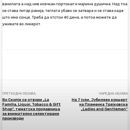
ванилата а над нив исечкан портокал и мајчина душичка. Над тоа
се става литар ракија, теглата убаво се затвара и се става каде
што има сонце. Треба да отстои 40 дена, а потоа можете да
уживате во ликерот.
Facebook
Twitter
Pinterest
WhatsA
ПРЕТХОДНА ОБЈАВА,
НАРЕДНА ОБЈАВА
Во Скопје се отвори „La
На 7 јули. Jубилеен концерт
Familiа, Liquor, Tobacco & Gift
на Пламенка Трајковска
Shop“, тематска продавница
„Ladies and Gentlemen“
за внимателно селектирани
производи