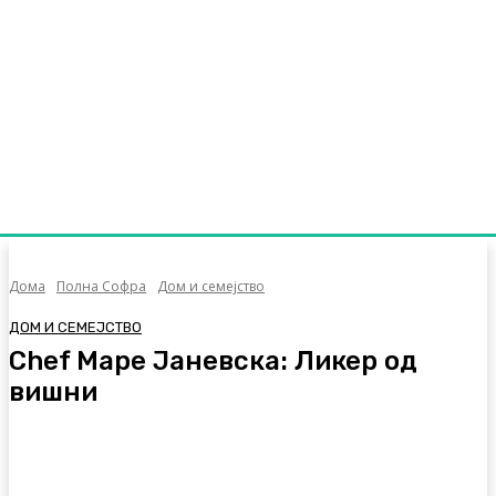
Дома
Полна Софра
Дом и семејство
ДОМ И СЕМЕЈСТВО
Chef Маре Јаневска: Ликер од
вишни
Facebook
Twitter
Pinterest
WhatsA