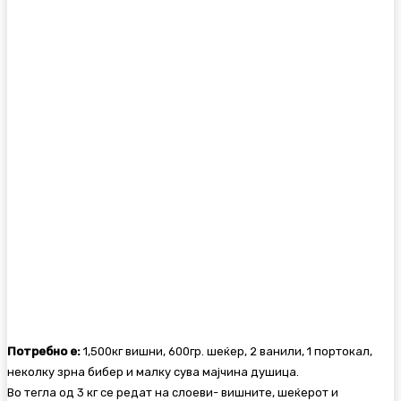
Потребно е:
1,500кг вишни, 600гр. шеќер, 2 ванили, 1 портокал,
неколку зрна бибер и малку сува мајчина душица.
Во тегла од 3 кг се редат на слоеви- вишните, шеќерот и