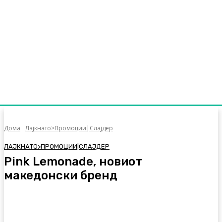
Дома
Лајкнато>Промоции|Слајдер
ЛАЈКНАТО>ПРОМОЦИИ|СЛАЈДЕР
Pink Lemonade, новиот
македонски бренд
Facebook
Twitter
Pinterest
WhatsA