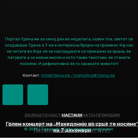
Портал 7дена.мк за секој ден во неделата, освен тоа, светот се
создаваше 7дена а 7-ка е интересна бројка на промени. Кај нас
ќе читате во боја: ќе се насладувате со приказни за храна, ќе
патувате а со моќни мисли и исти такви текстови, ќе станете
посилни. И дефинитивно ќе го засакате животот!
Контакт:
info@7dena.mk / marketing@7dena.mk
ЛАЈКНАТО>НАСТАНИ|ЛАЈКНАТО>ПРОМОЦИИ
НАСТАНИ
ЕМОТИВНИ НУДИСТИ>БЕЛЕШКИ
Голем концерт на „Македонијо во срце те носиме
Искуство и младост во песна: Дадо Топиќ и Ана
© 2025 | 7дена.мк - Сите права се задржани.
Петановска ќе снимаат дует
на 7 декември
Наслов