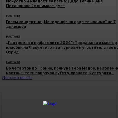
Искуство и младост во песна: Дадо Топиќ и Ана
Петановска ќе снимаат дует
НАСТАНИ
Голем концерт на „Македонијо во срце те носиме“ на 7
декември
НАСТАНИ
„Гастромак и пријателите 2024“: Предавања и мастер
класови на Факултетот за туризам и угостителство в
Охрид
НАСТАНИ
Во четврток во Торино, почнува Тера Мадре, најголеми
настан што ги поврзува луѓето, храната, културата…
Прикажи повеќе