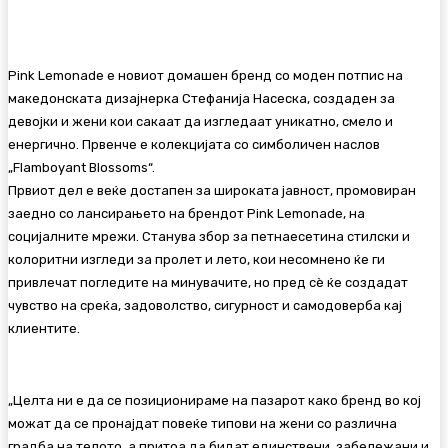
Pink Lemonade е новиот домашен бренд со моден потпис на
македонската дизајнерка Стефанија Насеска, создаден за
девојки и жени кои сакаат да изгледаат уникатно, смело и
енергично. Првенче е колекцијата со симболичен наслов
„Flamboyant Blossoms“.
Првиот дел е веќе достапен за широката јавност, промовиран
заедно со лансирањето на брендот Pink Lemonade, на
социјалните мрежи. Станува збор за петнаесетина стилски и
колоритни изгледи за пролет и лето, кои несомнено ќе ги
привлечат погледите на минувачите, но пред сѐ ќе создадат
чувство на среќа, задоволство, сигурност и самодоверба кај
клиентите.
„Целта ни е да се позиционираме на пазарот како бренд во кој
можат да се пронајдат повеќе типови на жени со различна
градба на телото, а притоа да бидат единствени, забележани и