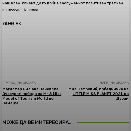
наш член-клиент да го добие заслужениот позитивен третман –
заклучува Насеска.
7дена.мк
Facebook
Twitter
Pinterest
WhatsA
ПРЕТХОДНА ОБЈАВА,
НАРЕДНА ОБЈАВА
Магистер Билјана Јаневска:
Миа Петровиќ, победничка на
Очекувам победа на Mr & Miss
LITTLE MISS PLANET 2021, во
Model of Tourism World во
Дубаи
Јамајка
МОЖЕ ДА ВЕ ИНТЕРЕСИРА..