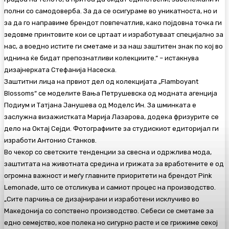
полни со самодоверба. За да се осигураме во уникатноста, но и
за да го направиме брендот повпечатлив, како појдовна точка ги
зедовме принтовите кои се цртаат и изработуваат специјално за
нас, а воедно истите ги сметаме и за наш заштитен знак по кој во
иднина ќе бидат препознатливи колекциите.“ – истакнува
дизајнерката Стефанија Насеска.
Заштитни лица на првиот дел од колекцијата „Flamboyant
Blossoms“ се моделите Вања Петрушевска од модната агенција
Подиум и Татјана Јанушева од Моделс Ин. За шминката е
заслужна визажистката Марија Лазарова, додека фризурите се
дело на Октај Сејди. Фотографиите за студискиот едиторијал ги
изработи Антонио Станков.
Во чекор со светските тенденции за свесна и одржлива мода,
заштитата на животната средина и грижата за вработените е од
огромна важност и меѓу главните приоритети на брендот Pink
Lemonade, што се отсликува и самиот процес на производство.
„Сите парчиња се дизајнирани и изработени исклучиво во
Македонија со сопствено производство. Себеси се сметаме за
едно семејство, кое полека но сигурно расте и се грижиме секој