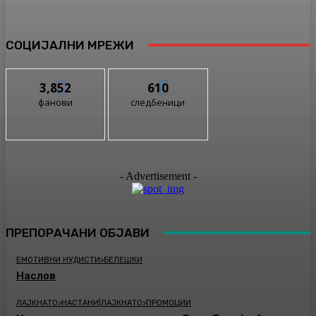
СОЦИЈАЛНИ МРЕЖИ
3,852
610
фанови
следбеници
- Advertisement -
ПРЕПОРАЧАНИ ОБЈАВИ
ЕМОТИВНИ НУДИСТИ>БЕЛЕШКИ
Наслов
ЛАЈКНАТО>НАСТАНИ|ЛАЈКНАТО>ПРОМОЦИИ