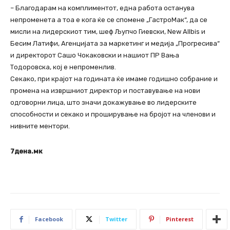
– Благодарам на комплиментот, една работа останува
непроменета а тоа е кога ќе се спомене „ГастроМак“, да се
мисли на лидерскиот тим, шеф Љупчо Гиевски, New Allbis и
Бесим Латифи, Агенцијата за маркетинг и медија „Прогресива“
и директорот Сашо Чокаковски и нашиот ПР Вања
Тодоровска, кој е непроменлив.
Секако, при крајот на годината ќе имаме годишно собрание и
промена на извршниот директор и поставување на нови
одговорни лица, што значи докажување во лидерските
способности и секако и проширување на бројот на членови и
нивните ментори.
7дена.мк
Facebook
Twitter
Pinterest