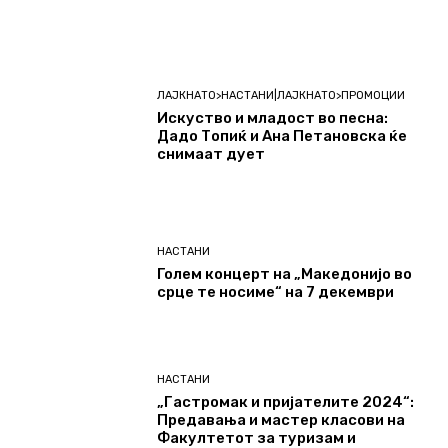
ЛАЈКНАТО>НАСТАНИ|ЛАЈКНАТО>ПРОМОЦИИ
Искуство и младост во песна:
Дадо Топиќ и Ана Петановска ќе
снимаат дует
НАСТАНИ
Голем концерт на „Македонијо во
срце те носиме“ на 7 декември
НАСТАНИ
„Гастромак и пријателите 2024“:
Предавања и мастер класови на
Факултетот за туризам и