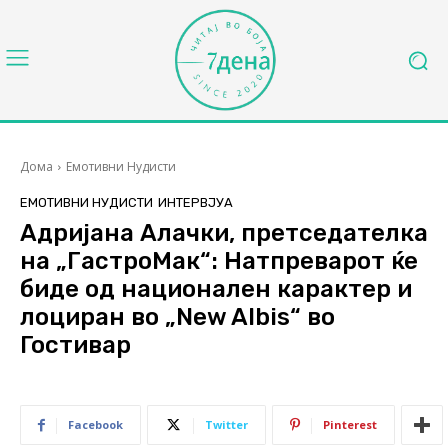
Дома
Емотивни Нудисти
ЕМОТИВНИ НУДИСТИ
ИНТЕРВЈУА
Адријана Алачки, претседателка
на „ГастроМак“: Натпреварот ќе
биде од национален карактер и
лоциран во „New Albis“ во
Гостивар
Facebook
Twitter
Pinterest