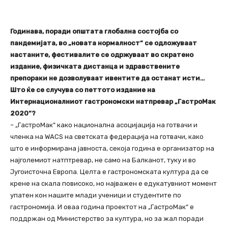
Годинава, поради општата глобална состојба со
пандемијата, во „новата нормалност“ се одложуваат
настаните, фестивалите се одржуваат во скратено
издание, физичката дистанца и здравствените
препораки не дозволуваат ивентите да останат исти…
Што ќе се случува со петтото издание на
Интернационалниот гастрономски натпревар „ГастроМак
2020“?
– „ГастроМак“ како национална асоцијација на готвачи и
членка на WACS на светската федерација на готвачи, како
што е информирана јавноста, секоја година е организатор на
најголемиот натптревар, не само на Балканот, туку и во
Југоисточна Европа. Целта е гастрономската култура да се
крене на скала повисоко, но најважен е едукатувниот момент
упатен кон нашите млади ученици и студентите по
гастрономија. И оваа година проектот на „ГастроМак“ е
поддржан од Министерство за култура, но за жал поради