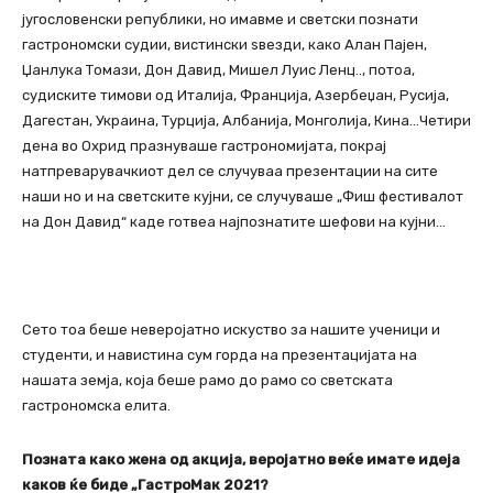
југословенски републики, но имавме и светски познати
гастрономски судии, вистински ѕвезди, како Алан Пајен,
Џанлука Томази, Дон Давид, Мишел Луис Ленц.., потоа,
судиските тимови од Италија, Франција, Азербеџан, Русија,
Дагестан, Украина, Турција, Албанија, Монголија, Кина…Четири
дена во Охрид празнуваше гастрономијата, покрај
натпреварувачкиот дел се случуваа презентации на сите
наши но и на светските кујни, се случуваше „Фиш фестивалот
на Дон Давид“ каде готвеа најпознатите шефови на кујни…
Сето тоа беше неверојатно искуство за нашите ученици и
студенти, и навистина сум горда на презентацијата на
нашата земја, која беше рамо до рамо со светската
гастрономска елита.
Позната како жена од акција, веројатно веќе имате идеја
каков ќе биде „ГастроМак 2021?