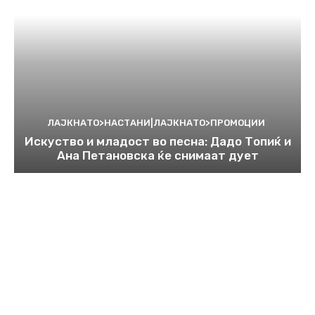
ЛАЈКНАТО>НАСТАНИ|ЛАЈКНАТО>ПРОМОЦИИ
Искуство и младост во песна: Дадо Топиќ и
Ана Петановска ќе снимаат дует