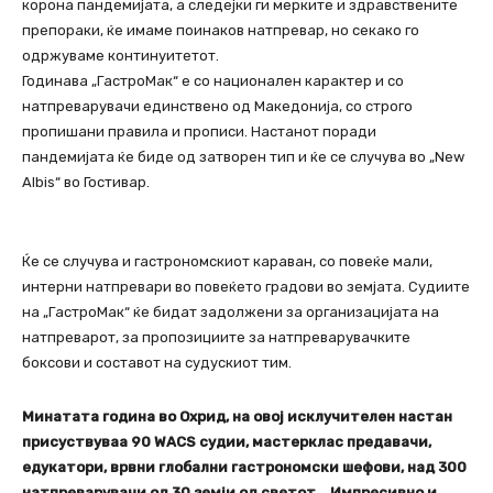
корона пандемијата, а следејки ги мерките и здравствените
препораки, ќе имаме поинаков натпревар, но секако го
одржуваме континуитетот.
Годинава „ГастроМак“ е со национален карактер и со
натпреварувачи единствено од Македонија, со строго
пропишани правила и прописи. Настанот поради
пандемијата ќе биде од затворен тип и ќе се случува во „New
Albis“ во Гостивар.
Ќе се случува и гастрономскиот караван, со повеќе мали,
интерни натпревари во повеќето градови во земјата. Судиите
на „ГастроМак“ ќе бидат задолжени за организацијата на
натпреварот, за пропозициите за натпреварувачките
боксови и составот на судускиот тим.
Минатата година во Охрид, на овој исклучителен настан
присуствуваа 90 WACS судии, мастерклас предавачи,
едукатори, врвни глобални гастрономски шефови, над 300
натпреварувачи од 30 земји од светот… Импресивно и