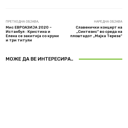
ПРЕТХОДНА ОБЈАВА,
НАРЕДНА ОБЈАВА
Mис ЕВРОАЗИЈА 2020 –
Славенички концерт на
Истанбул : Кристина и
„Синтезис“ во среда на
Елена се закитија со круни
плоштадот „Мајка Тереза“
и три титули
МОЖЕ ДА ВЕ ИНТЕРЕСИРА..