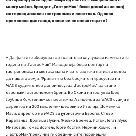
многу моќно, брендот „ГастроМак“ беше домаќин на овој
интернационален гастрономски спектакл. Од оваа
временска дистанца, какви ви се впечатоците?
– Да, фактите зборуваат за тоа што се случуваше изминатите
години на „ГастроМак“. Македонија беше центар на
гастрономската светска мапа и сите светски патишта водеа
до нашата земја. Фрапантни беа бројките и присуство на
WACS судиите, кои допринесуваа „ГастроМак“ да стане
европски гастрономски бренд. Во Охрид ни гостуваа Шеф
Љубица Комљениќ- со престижна А лиценца за WACS судија и
директор на 200 мишелин- шефови во Италија, Доменико
Маџи, директор на WACS за југоисточна Европа, Стево
Карапанџа, Драгица Лукин, Жељко Бремец, Исток Легат, Вуко
Митровиќ, Томас Возгељ, Ѓорѓе Костиќ, Нермин Хоџиќ …и
„ГастроМак“преку нив ги обедини сите поранешни