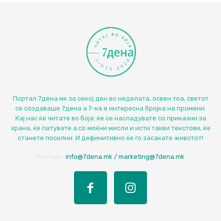
Портал 7дена.мк за секој ден во неделата, освен тоа, светот
се создаваше 7дена а 7-ка е интересна бројка на промени.
Кај нас ќе читате во боја: ќе се насладувате со приказни за
храна, ќе патувате а со моќни мисли и исти такви текстови, ќе
станете посилни. И дефинитивно ќе го засакате животот!
Контакт:
info@7dena.mk / marketing@7dena.mk