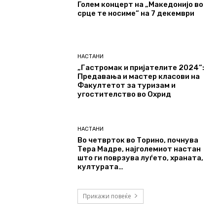
Голем концерт на „Македонијо во
срце те носиме“ на 7 декември
НАСТАНИ
„Гастромак и пријателите 2024“:
Предавања и мастер класови на
Факултетот за туризам и
угостителство во Охрид
НАСТАНИ
Во четврток во Торино, почнува
Тера Мадре, најголемиот настан
што ги поврзува луѓето, храната,
културата…
Прикажи повеќе