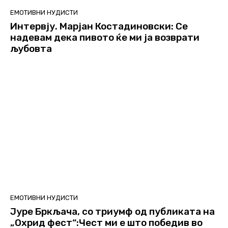
ЕМОТИВНИ НУДИСТИ
Интервју. Марјан Костадиновски: Се
надевам дека пивото ќе ми ја возврати
љубовта
ЕМОТИВНИ НУДИСТИ
Јуре Бркљача, со триумф од публиката на
„Охрид фест“:Чест ми е што победив во