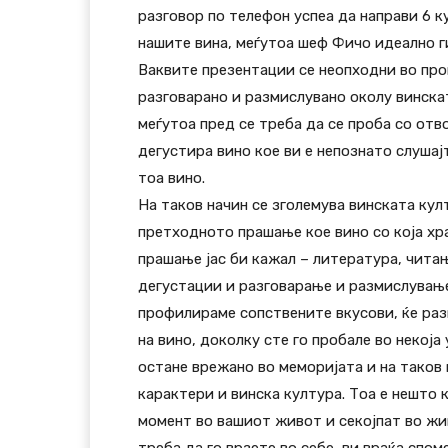
разговор по телефон успеа да направи 6 к
нашите вина, меѓутоа шеф Фичо идеално ги
Ваквите презентации се неопходни во проц
разговарано и размислувано околу винскат
меѓутоа пред се треба да се проба со отво
дегустира вино кое ви е непознато слушајт
тоа вино.
На таков начин се зголемува винската кул
претходното прашање кое вино со која хра
прашање јас би кажал – литература, чита
дегустации и разговарање и размислување 
профилираме сопствените вкусови, ќе ра
на вино, доколку сте го пробале во некоја
остане врежано во меморијата и на таков
карактери и винска култура. Тоа е нешто к
момент во вашиот живот и секојпат во жи