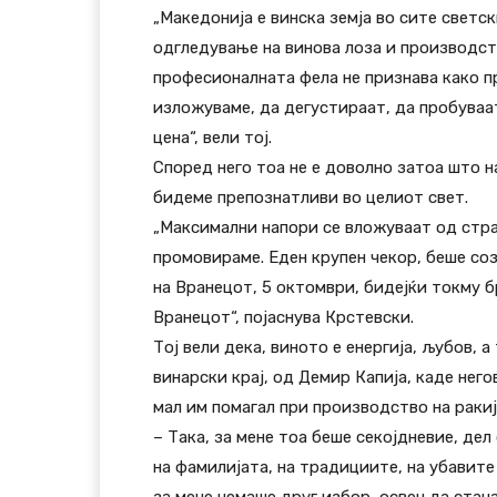
„Македонија е винска земја во сите светс
одгледување на винова лоза и производств
професионалната фела не признава како п
изложуваме, да дегустираат, да пробуваа
цена“, вели тој.
Според него тоа не е доволно затоа што н
бидеме препознатливи во целиот свет.
„Максимални напори се вложуваат од стра
промовираме. Еден крупен чекор, беше с
на Вранецот, 5 октомври, бидејќи токму 
Вранецот“, појаснува Крстевски.
Тој вели дека, виното е енергија, љубов, 
винарски крај, од Демир Капија, каде него
мал им помагал при производство на ракиј
– Така, за мене тоа беше секојдневие, дел
на фамилијата, на традициите, на убавите