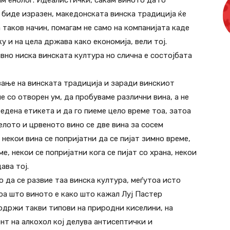
ам енолог. Идеалистички, сакам виното да го
 биде изразен, македонската винска традиција ќе
 таков начин, помагам не само на компанијата каде
у и на цела држава како економија, вели тој.
вно ниска винската култура но слична е состојбата
ање на винската традиција и заради винскиот
е со отворен ум, да пробуваме различни вина, а не
дена етикета и да го пиеме цело време тоа, затоа
елото и црвеното вино се две вина за сосем
 некои вина се попријатни да се пијат зимно време,
е, некои се попријатни кога се пијат со храна, некои
ава тој.
 да се развие таа винска култура, меѓутоа исто
оа што виното е како што кажал Луј Пастер
содржи такви типови на природни киселини, на
нт на алкохол кој делува антисептички и