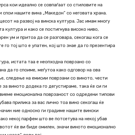
урса кои идеално се совпаѓаат со стиловите на
 спои нашите вина „Македон“ со неговата храна.
есот на развој на винска култура. Јас имам многу
а култура и како се постигнува високо ниво,
рен ум и притоа да се разговара, секогаш кога се
е го тој што е упатен, кој што знае да го презентира
тура, истата таа е неопходна поврзано со
на да го споиме, меѓутоа како одговор на ова
ње, следење на емисии поврзани со виното, чести
за виното додека го дегустираме, така ќе си ги
звиеме емоционална поврзаност со одредени типови
 убава прилика за вас лично тоа вино секогаш ќе
 начин ние односно ги градиме нашите вински
ако некој парфем што ве потсетува на некој убав
вотот ќе ви биде омилен, значи виното емоционално