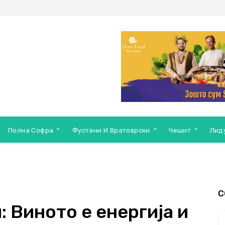
Полна Софра
Фустани И Вратоврски
Чешит
Лид
С
 Виното е енергија и