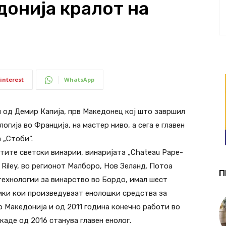
донија кралот на
interest
WhatsApp
ки од Демир Капија, прв Македонец кој што завршил
огија во Франција, на мастер ниво, а сега е главен
 „Стоби“.
атите светски винарии, винаријата „Chateau Pape-
 Riley, во регионот Малборо, Нов Зеланд. Потоа
П
технологии за винарство во Бордо, имал шест
рики кои произведуваат енолошки средства за
о Македонија и од 2011 година конечно работи во
каде од 2016 станува главен енолог.