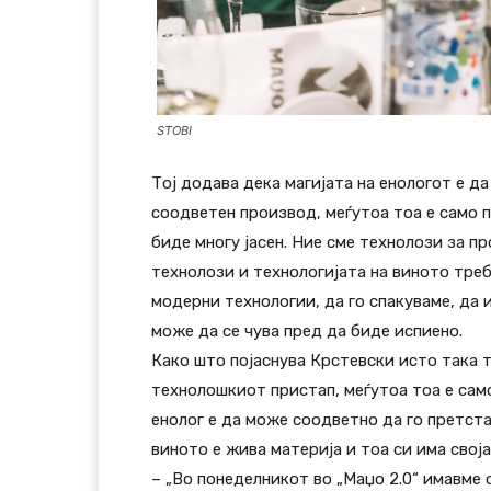
STOBI
Тој додава дека магијата на енологот е д
соодветен производ, меѓутоа тоа е само 
биде многу јасен. Ние сме технолози за п
технолози и технологијата на виното треб
модерни технологии, да го спакуваме, да 
може да се чува пред да биде испиено.
Како што појаснува Крстевски исто така т
технолошкиот пристап, меѓутоа тоа е сам
енолог е да може соодветно да го претста
виното е жива материја и тоа си има своја 
– „Во понеделникот во „Маџо 2.0“ имавме 