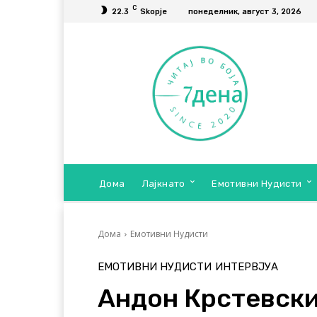
C
22.3
Skopje
понеделник, август 3, 2026
Дома
Лајкнато
Емотивни Нудисти
Дома
Емотивни Нудисти
ЕМОТИВНИ НУДИСТИ
ИНТЕРВЈУА
Андон Крстевски: