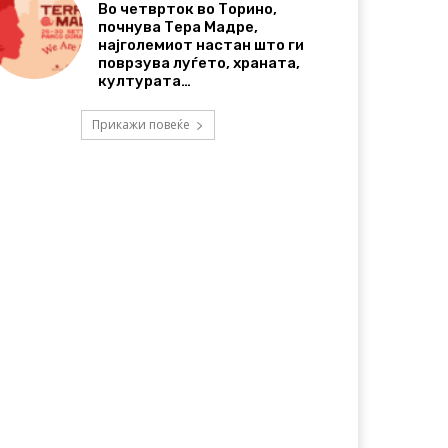
Во четврток во Торино,
почнува Тера Мадре,
најголемиот настан што ги
поврзува луѓето, храната,
културата…
Прикажи повеќе