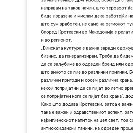
за мене немаше друг избор, освен да стан
направам на таков начин, што тероарот ќе
биде изразена и мислам дека работејќи на
што сум вработен, не само на регионот тук
Според Крстевски во Македонија е релати
и во регионот.
„Винската култура е важна заради одржув
бизнис, да генерализирам. Треба да бидем
да се заљубиме во одреден бренд или одре
што виното се пие во различни прилики. Б
различни пригоди и сосем различна храна,
некои попријатни да се пијат во летно врем
се попријатни кога се пијат без храна“, дод
Како што додава Крстевски, затоа е важно
така е важен и здравствениот аспект, зат
најхигиенскиот напиток на цел свет, тоа 
антиоксидансни танини, на одреден проце