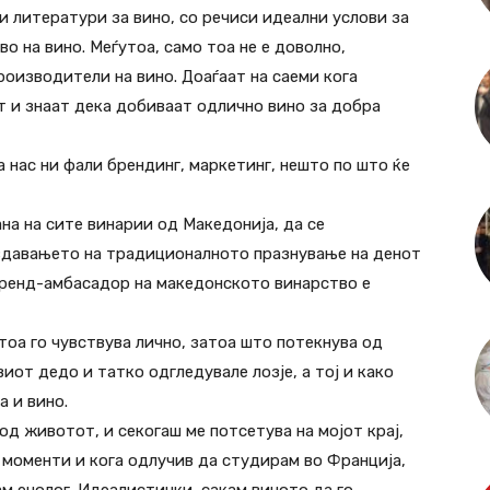
ки литератури за вино, со речиси идеални услови за
о на вино. Меѓутоа, само тоа не е доволно,
роизводители на вино. Доаѓаат на саеми кога
т и знаат дека добиваат одлично вино за добра
а нас ни фали брендинг, маркетинг, нешто по што ќе
на на сите винарии од Македонија, да се
оздавањето на традиционалното празнување на денот
бренд-амбасадор на македонското винарство е
а тоа го чувствува лично, затоа што потекнува од
виот дедо и татко одгледувале лозје, а тој и како
а и вино.
 од животот, и секогаш ме потсетува на мојот крај,
 моменти и кога одлучив да студирам во Франција,