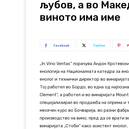
љубов, а во Маке
виното има име
Facebook
Twitter
P
„In Vino Veritas“ порачува Андон Крстевс
енологија на Националната катедра за енол
енолог и технички директор во винаријата
Тој работел во Бордо, во една од најпозн
Clement“, а работел и во винаријата Mount
специјализирал во продажба на опрема и 
месечен курс во Бочварија, во разни фаб
производство на вино, пред да се врати в
винаријата „Стоби“ како асистент енолог, 