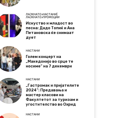
ЛАЈКНАТО>НАСТАНИ|
ЛАЈКНАТО>ПРОМОЦИИ
Искуство и младост во
песна: Дадо Топиќ и Ана
Петановска ќе снимаат
дует
НАСТАНИ
Голем концерт на
„Македонијо во срце те
носиме“ на 7 декември
НАСТАНИ
„Гастромак и пријателите
2024“: Предавања и
мастер класови на
Факултетот за туризам и
угостителство во Охрид
НАСТАНИ