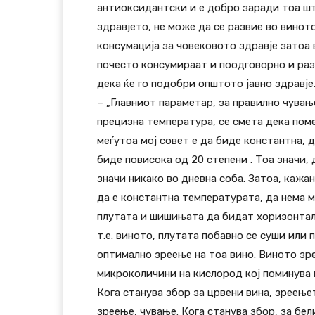
антиоксидантски и е добро заради тоа шт
здравјето, не може да се развие во винот
консумација за човековото здравје затоа 
почесто консумираат и поодговорно и раз
дека ќе го подобри општото јавно здравје
– „Главниот параметар, за правилно чувањ
прецизна температура, се смета дека помеѓ
меѓутоа мој совет е да биде константна, д
биде повисока од 20 степени . Тоа значи,
значи никако во дневна соба. Затоа, кажан
да е константна температурата, да нема м
плутата и шишињата да бидат хоризонталн
т.е. виното, плутата побавно се суши или 
оптимално зреење на тоа вино. Виното зре
микроколичини на кислород кој поминува п
Кога станува збор за црвени вина, зреење
зреење, чување. Кога станува збор, за бел