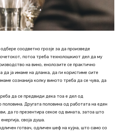
а одбере соодветно грозје за да произведе
почетокот, потоа треба технолошкиот дел да му
роизводство на вино, енолозите се практично
а да ја имаме на дланка, да ги користиме сите
имаме сознанија колку виното треба да се чува, да
реба да се предвиди дека тоа е дел од
о половина. Другата половина од работата на еден
ви, да го презентира секое од вината, затоа што
енергија, своја душа.
одличен готвач, одличен шеф на кујна, што само со