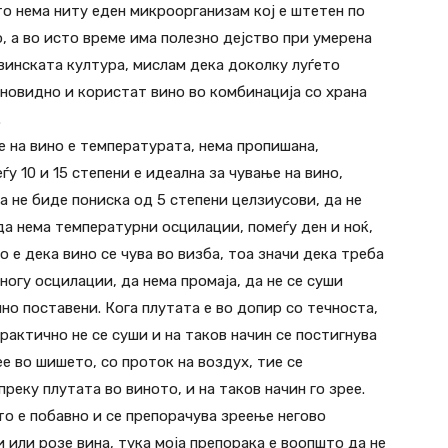
о нема ниту еден микроорганизам кој е штетен по
о, а во исто време има полезно дејство при умерена
винската култура, мислам дека доколку луѓето
новидно и користат вино во комбинација со храна
.
е на вино е температурата, нема пропишана,
у 10 и 15 степени е идеална за чување на вино,
а не биде пониска од 5 степени целзиусови, да не
 да нема температурни осцилации, помеѓу ден и ноќ,
о е дека вино се чува во визба, тоа значи дека треба
ногу осцилации, да нема промаја, да не се суши
о поставени. Кога плутата е во допир со течноста,
практично не се суши и на таков начин се постигнува
е во шишето, со проток на воздух, тие се
реку плутата во виното, и на таков начин го зрее.
то е побавно и се препорачува зреење негово
и или розе вина, тука моја препорака е воопшто да не