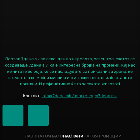
Портал 7дена.мк за секој ден во неделата, освен тоа, светот се
создаваше 7дена а 7-ка е интересна бројка на промени. Кај нас
ќе читате во боја: ќе се насладувате со приказни за храна, ќе
патувате а со моќни мисли и исти такви текстови, ќе станете
посилни. И дефинитивно ќе го засакате животот!
Контакт:
info@7dena.mk / marketing@7dena.mk
ЛАЈКНАТО>НАСТАНИ|ЛАЈКНАТО>ПРОМОЦИИ
НАСТАНИ