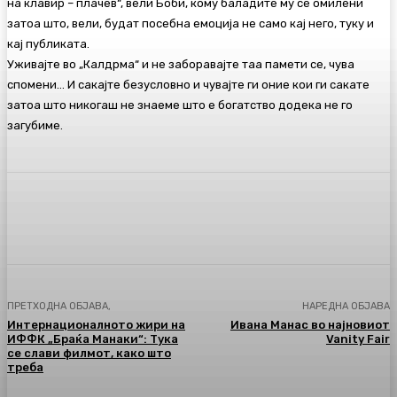
на клавир – плачев“, вели Боби, кому баладите му се омилени
затоа што, вели, будат посебна емоција не само кај него, туку и
кај публиката.
Уживајте во „Калдрма“ и не заборавајте таа памети се, чува
спомени… И сакајте безусловно и чувајте ги оние кои ги сакате
затоа што никогаш не знаеме што е богатство додека не го
загубиме.
Facebook
Twitter
Pinterest
WhatsA
ПРЕТХОДНА ОБЈАВА,
НАРЕДНА ОБЈАВА
Интернационалното жири на
Ивана Манас во најновиот
ИФФК „Браќа Манаки“: Тука
Vanity Fair
се слави филмот, како што
треба