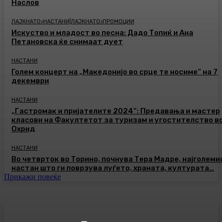
Наслов
ЛАЈКНАТО>НАСТАНИ|ЛАЈКНАТО>ПРОМОЦИИ
Искуство и младост во песна: Дадо Топиќ и Ана
Петановска ќе снимаат дует
НАСТАНИ
Голем концерт на „Македонијо во срце те носиме“ на 7
декември
НАСТАНИ
„Гастромак и пријателите 2024“: Предавања и мастер
класови на Факултетот за туризам и угостителство в
Охрид
НАСТАНИ
Во четврток во Торино, почнува Тера Мадре, најголеми
настан што ги поврзува луѓето, храната, културата…
Прикажи повеќе