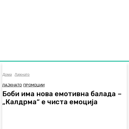
Дома
Лајкнато
ЛАЈКНАТО
ПРОМОЦИИ
Боби има нова емотивна балада –
„Калдрма“ е чиста емоција
Facebook
Twitter
Pinterest
WhatsA