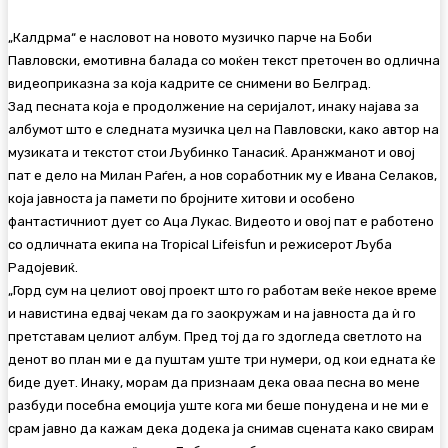
„Калдрма“ е насловот на новото музичко парче на Боби
Павловски, емотивна балада со моќен текст преточен во одлична
видеоприказна за која кадрите се снимени во Белград.
Зад песната која е продолжение на серијалот, инаку најава за
албумот што е следната музичка цел на Павловски, како автор на
музиката и текстот стои Љубинко Танасиќ. Аранжманот и овој
пат е дело на Милан Раѓен, а нов соработник му е Ивана Селаков,
која јавноста ја памети по бројните хитови и особено
фантастичниот дует со Аца Лукас. Видеото и овој пат е работено
со одличната екипа на Tropical Lifeisfun и режисерот Љуба
Радојевиќ.
„Горд сум на целиот овој проект што го работам веќе некое време
и навистина едвај чекам да го заокружам и на јавноста да ѝ го
претставам целиот албум. Пред тој да го здогледа светлото на
денот во план ми е да пуштам уште три нумери, од кои едната ќе
биде дует. Инаку, морам да признаам дека оваа песна во мене
разбуди посебна емоција уште кога ми беше понудена и не ми е
срам јавно да кажам дека додека ја снимав сцената како свирам