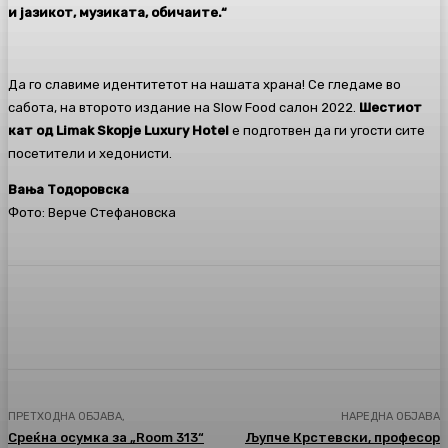
и јазикот, музиката, обичаите.“
Да го славиме идентитетот на нашата храна! Се гледаме во
сабота, на второто издание на Slow Food салон 2022.
Шестиот
кат од Limak Skopje Luxury Hotel
е подготвен да ги угости сите
посетители и хедонисти.
Вања Тодоровска
Фото: Верче Стефановска
Facebook
Twitter
Pinterest
WhatsA
ПРЕТХОДНА ОБЈАВА,
НАРЕДНА ОБЈАВА
Среќна осумка за „Room 313“
Љупче Крстевски, професор