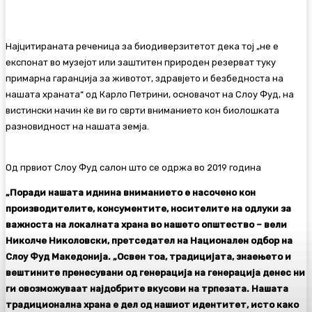
Најцитираната реченица за биодиверзитетот дека тој „не е
eкспонат во музејот или заштитен природен резерват туку
примарна гаранција за животот, здравјето и безбедноста на
нашата храната“ од Карло Петрини, основачот на Слоу Фуд, на
вистински начин ќе ви го сврти вниманието кон биолошката
разновидност на нашата земја.
Од првиот Слоу Фуд салон што се одржа во 2019 година
„Поради нашата иднина вниманието е насочено кон
производителите, консументите, носителите на одлуки за
важноста на локалната храна во нашето општество – вели
Николче Николовски, претседател на Национален одбор на
Слоу Фуд Македонија. „Освен тоа, традицијата, знаењето и
вештините пренесувани од генерација на генерација денес ни
ги овозможуваат најдобрите вкусови на трпезата. Нашата
традиционална храна е дел од нашиот идентитет, исто како