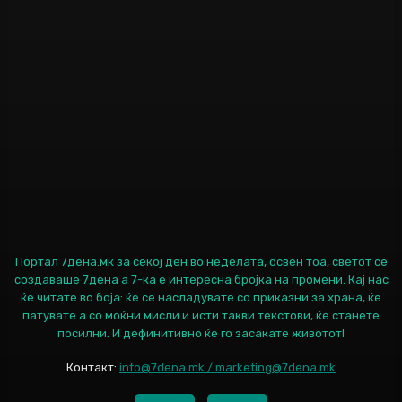
Портал 7дена.мк за секој ден во неделата, освен тоа, светот се
создаваше 7дена а 7-ка е интересна бројка на промени. Кај нас
ќе читате во боја: ќе се насладувате со приказни за храна, ќе
патувате а со моќни мисли и исти такви текстови, ќе станете
посилни. И дефинитивно ќе го засакате животот!
Контакт:
info@7dena.mk / marketing@7dena.mk