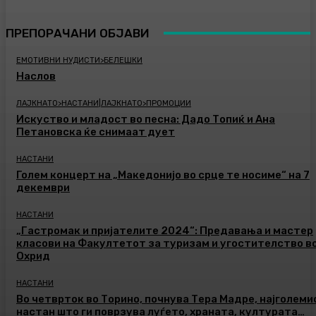
ПРЕПОРАЧАНИ ОБЈАВИ
ЕМОТИВНИ НУДИСТИ>БЕЛЕШКИ
Наслов
ЛАЈКНАТО>НАСТАНИ|ЛАЈКНАТО>ПРОМОЦИИ
Искуство и младост во песна: Дадо Топиќ и Ана
Петановска ќе снимаат дует
НАСТАНИ
Голем концерт на „Македонијо во срце те носиме“ на 7
декември
НАСТАНИ
„Гастромак и пријателите 2024“: Предавања и мастер
класови на Факултетот за туризам и угостителство в
Охрид
НАСТАНИ
Во четврток во Торино, почнува Тера Мадре, најголеми
настан што ги поврзува луѓето, храната, културата…