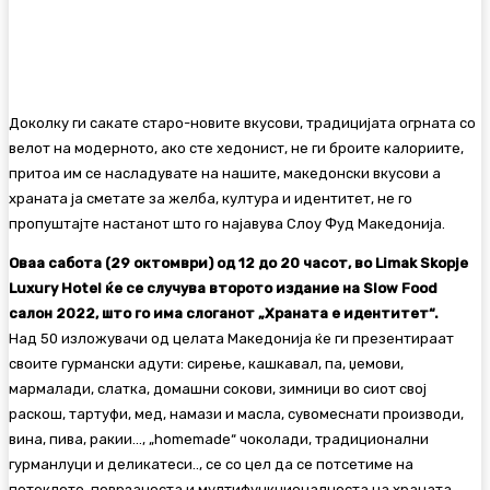
Facebook
Twitter
Pinterest
WhatsA
Доколку ги сакате старо-новите вкусови, традицијата огрната со
велот на модерното, ако сте хедонист, не ги броите калориите,
притоа им се насладувате на нашите, македонски вкусови а
храната ја сметате за желба, култура и идентитет, не го
пропуштајте настанот што го најавува Слоу Фуд Македонија.
Оваа сабота (29 октомври) од 12 до 20 часот, во Limak Skopje
Luxury Hotel ќе се случува второто издание на Slow Food
салон 2022, што го има слоганот „Храната е идентитет“.
Над 50 изложувачи од целата Македонија ќе ги презентираат
своите гурмански адути: сирење, кашкавал, па, џемови,
мармалади, слатка, домашни сокови, зимници во сиот свој
раскош, тартуфи, мед, намази и масла, сувомеснати производи,
вина, пива, ракии…, „homemade“ чоколади, традиционални
гурманлуци и деликатеси.., се со цел да се потсетиме на
потеклото, поврзаноста и мултифункционалноста на храната.