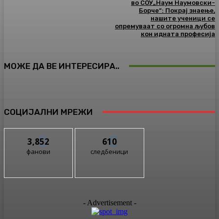
во СОУ„Наум Наумовски-
Борче“: Покрај знаење,
нашите ученици се
опремуваат со огромна љубов
кон идната професија
МОЖЕ ДА ВЕ ИНТЕРЕСИРА..
СОЦИЈАЛНИ МРЕЖИ
3,852
610
фанови
следбеници
- Advertisement -