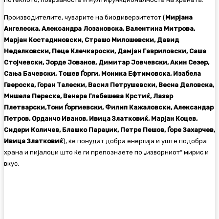
Производителите, чуварите на биодиверзитетот (
Мирјана
Ангелеска, Александра Лозановска, Валентина Митрова,
Марјан Костадиновски, Страшо Милошевски, Давид
Неделковски, Пеце Клечкароски, Дамјан Гавриловски, Саша
Стојчевски, Јорде Јованов, Димитар Јовчевски, Акин Сезер,
Сања Бачевски, Тошев Ѓорги, Моника Ефтимовска, Изабела
Гвероска, Горан Талески, Васил Петрушевски, Весна Деловска,
Мишела Переска, Венера Глебешева Крстиќ, Лазар
Плетварски,Тони Ѓоргиевски, Филип Кажаловски, Александар
Петров, Орданчо Иванов, Ивица Златковиќ, Марјан Коцев,
Сидери Количев, Блашко Параџик, Петре Пешов, Ѓоре Захарчев,
Ивица Златковиќ
), ќе понудат добра енергија и уште подобра
храна и пијалоци што ќе ги препознаете по „изворниот“ мирис и
вкус.