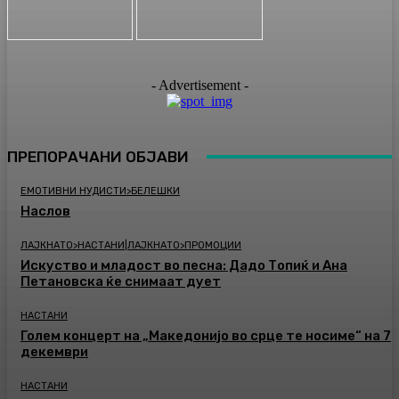
- Advertisement -
ПРЕПОРАЧАНИ ОБЈАВИ
ЕМОТИВНИ НУДИСТИ>БЕЛЕШКИ
Наслов
ЛАЈКНАТО>НАСТАНИ|ЛАЈКНАТО>ПРОМОЦИИ
Искуство и младост во песна: Дадо Топиќ и Ана
Петановска ќе снимаат дует
НАСТАНИ
Голем концерт на „Македонијо во срце те носиме“ на 7
декември
НАСТАНИ