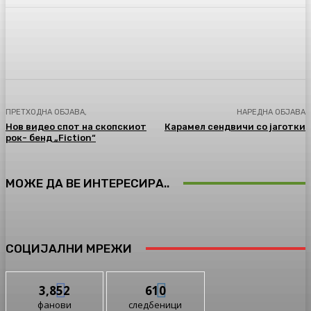
Facebook
Twitter
Pinterest
WhatsA
ПРЕТХОДНА ОБЈАВА,
НАРЕДНА ОБЈАВА
Нов видео спот на скопскиот
Карамел сендвичи со јаготки
рок- бенд „Fiction“
МОЖЕ ДА ВЕ ИНТЕРЕСИРА..
СОЦИЈАЛНИ МРЕЖИ
3,852
610
фанови
следбеници