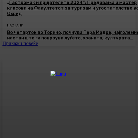
„Гастромак и пријателите 2024“: Предавања и мастер
класови на Факултетот за туризам и угостителство в
Охрид
НАСТАНИ
Во четврток во Торино, почнува Тера Мадре, најголеми
настан што ги поврзува луѓето, храната, културата…
Прикажи повеќе