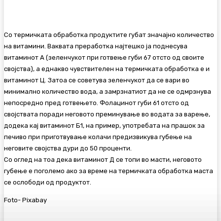
Со термичката обработка продуктите губат значајно количество
на витамини. Ваквата преработка најтешко ја поднесува
витаминот А (зеленчукот при готвење губи 67 отсто од своите
својства), а еднакво чувствителен на термичката обработка е и
витаминот Ц. Затоа се советува зеленчукот да се вари во
минимално количество вода, а замрзнатиот да не се одмрзнува
непосредно пред готвењето. Фолацинот губи 61 отсто од
својствата поради неговото преминување во водата за варење,
додека кај витаминот Б1, на пример, употребата на прашок за
печиво при приготвување колачи предизвикува губење на
неговите својства дури до 50 проценти.
Со оглед на тоа дека витаминот Д се топи во масти, неговото
губење е поголемо ако за време на термичката обработка маста
се ослободи од продуктот.
Foto- Pixabay