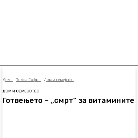
Дома
Полна Софра
Дом и семејство
ДОМ И СЕМЕЈСТВО
Готвењето – „смрт“ за витамините
Facebook
Twitter
Pinterest
WhatsA