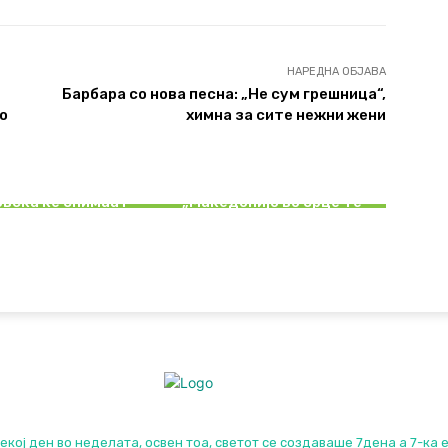
НАРЕДНА ОБЈАВА
Барбара со нова песна: „Не сум грешница“,
о
химна за сите нежни жени
КНАТО>НАСТАНИ|
КНАТО>ПРОМОЦИИ
НАСТАНИ
во и младост во
 Дадо Топиќ и Ана
Голем концерт на
вска ќе снимаат
„Македонијо во срце те
дует
носиме“ на 7 декември
екој ден во неделата, освен тоа, светот се создаваше 7дена а 7-ка 