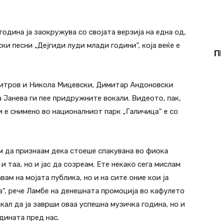
nterest
WhatsApp
одина ја заокружува со својата верзија на една од,
ки песни „Дејгиди луди млади години“, која веќе е
П
митров и Никола Мицевски, Димитар Андоновски
 Јанева ги пее придружните вокали. Видеото, пак,
и е снимено во националниот парк „Галичица“ е со
м да признаам дека стоеше спакувана во фиока
и таа, но и јас да созреам. Ете некако сега мислам
вам на мојата публика, но и на сите оние кои ја
“, рече Ламбе на денешната промоција во кафулето
кал да ја заврши оваа успешна музичка година, но и
одината пред нас.