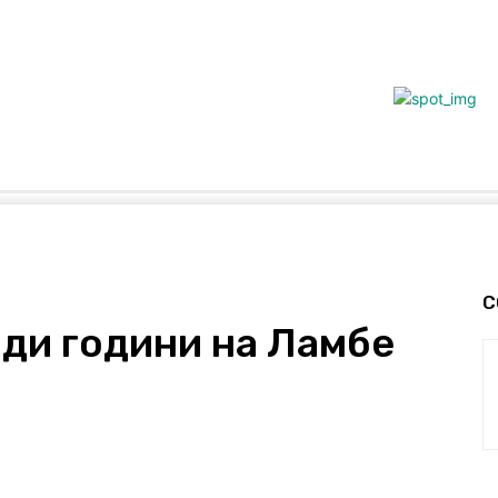
Полна Софра
Фустани И Вратоврски
Чешит
Лид
С
ади години на Ламбе