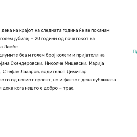
 дека на крајот на следната година ќе ве поканам
голем јубилеј – 20 години од почетокот на
а Ламбе.
П
иумите беа и голем број колеги и пријатели на
ојана Скендеровски, Николче Мицевски, Марија
и, Стефан Лазаров, водителот Димитар
вото од новиот проект, но и фактот дека публиката
и дека кога нешто е добро – трае.
Twitter
Pinterest
WhatsApp