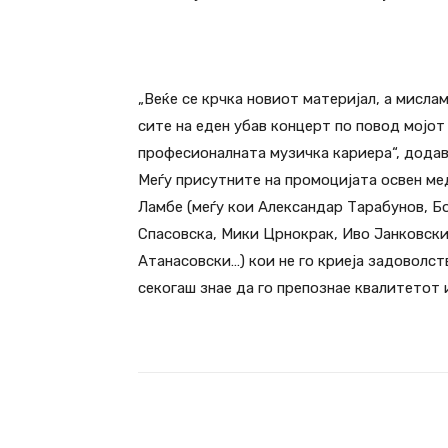
„Веќе се крчка новиот материјал, а мислам
сите на еден убав концерт по повод мојот 
професионалната музичка кариера“, додав
Меѓу присутните на промоцијата освен мед
Ламбе (меѓу кои Александар Тарабунов, Б
Спасовска, Мики Црнокрак, Иво Јанковск
Атанасовски…) кои не го криеја задоволст
секогаш знае да го препознае квалитетот 
Facebook
Сподели