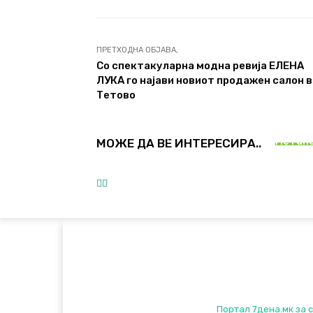
ПРЕТХОДНА ОБЈАВА,
Со спектакуларна модна ревија ЕЛЕНА
ЛУКА го најави новиот продажен салон в
ЛАЈ
Тетово
ЛАЈ
Искуст
песна:
ЕМОТИВНИ НУДИСТИ>БЕЛЕШКИ
Петано
МОЖЕ ДА ВЕ ИНТЕРЕСИРА..
Наслов
Портал 7дена.мк за с