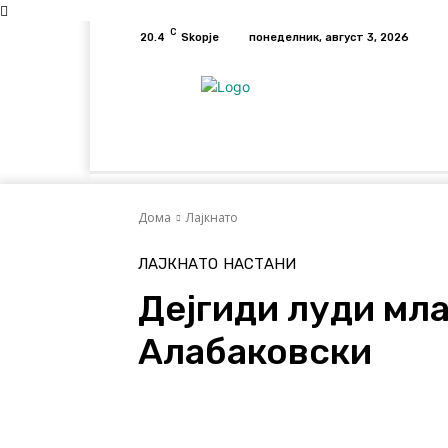
C
20.4
Skopje
понеделник, август 3, 2026
Дома
Лајкнато
Емотивни Нудисти
Дома
Лајкнато
ЛАЈКНАТО
НАСТАНИ
Дејгиди луди мл
Алабаковски