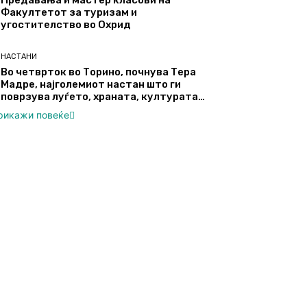
Предавања и мастер класови на
Факултетот за туризам и
угостителство во Охрид
НАСТАНИ
Во четврток во Торино, почнува Тера
Мадре, најголемиот настан што ги
поврзува луѓето, храната, културата…
рикажи повеќе