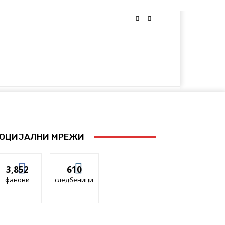
Повеќе
уду
ОЦИЈАЛНИ МРЕЖИ
3,852
610
фанови
следбеници