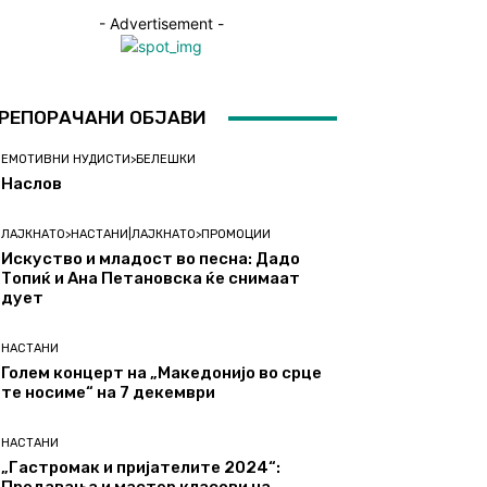
- Advertisement -
РЕПОРАЧАНИ ОБЈАВИ
ЕМОТИВНИ НУДИСТИ>БЕЛЕШКИ
Наслов
ЛАЈКНАТО>НАСТАНИ|ЛАЈКНАТО>ПРОМОЦИИ
Искуство и младост во песна: Дадо
Топиќ и Ана Петановска ќе снимаат
дует
НАСТАНИ
Голем концерт на „Македонијо во срце
те носиме“ на 7 декември
НАСТАНИ
„Гастромак и пријателите 2024“: