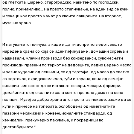
од глетката: шарено, староградско, накитено по господски,
полно, примамливо… На првото стапнување, на еден ѕид се куќи
и сокаци кои просто мамат до своите лавиринти. На вториот,
музеј на храна.
И патувањето почнува, а каде и да ти допре погледот, вешто
наредена храна со која се идентификуваме : домашни сирења и
кашкавали, млечни производи без конзерванси, сувомеснати
производи правени по теркот на дедовците, ладно цедено масло
и разни чудесии од лешници, се од тартуфи- од масло до слатко
со портокал, охридски макала, губи и тарана, вина од семејни
винарии.., можност да се истакнат пекари, месари, фармери,
домаќинките од околните села кои го пренеле домот на овие
полици… Музеј за добра храна што, прочитав некаде, „може да се
купи и принесе на трпезата, ослободена од наметнатите
пазарни механизми и конвенционалните стандарди, од
хемикалии, прекумерно пакување, и посредници во
дистрибуцијата.“