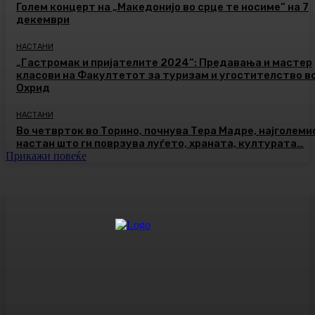
Голем концерт на „Македонијо во срце те носиме“ на 7
декември
НАСТАНИ
„Гастромак и пријателите 2024“: Предавања и мастер
класови на Факултетот за туризам и угостителство в
Охрид
НАСТАНИ
Во четврток во Торино, почнува Тера Мадре, најголеми
настан што ги поврзува луѓето, храната, културата…
Прикажи повеќе