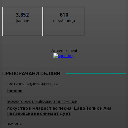
3,852
610
фанови
следбеници
- Advertisement -
ПРЕПОРАЧАНИ ОБЈАВИ
ЕМОТИВНИ НУДИСТИ>БЕЛЕШКИ
Наслов
ЛАЈКНАТО>НАСТАНИ|ЛАЈКНАТО>ПРОМОЦИИ
Искуство и младост во песна: Дадо Топиќ и Ана
Петановска ќе снимаат дует
НАСТАНИ