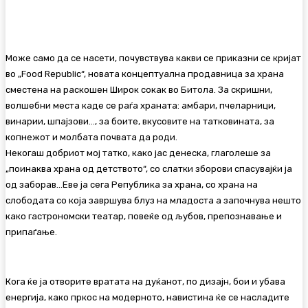
Facebook
Twitter
Pinterest
WhatsA
Може само да се насети, почувствува какви се приказни се кријат
во „Food Republic“, новата концептуална продавница за храна
сместена на раскошен Широк сокак во Битола. За скришни,
волшебни места каде се раѓа храната: амбари, пчеларници,
винарии, шпајзови…, за боите, вкусовите на татковината, за
копнежот и молбата почвата да роди.
Некогаш добриот мој татко, како јас денеска, глаголеше за
„поинаква храна од детството“, со слатки зборови спасувајќи ја
од заборав…Еве ја сега Република за храна, со храна на
слободата со која завршува блуз на младоста а започнува нешто
како гастрономски театар, повеќе од љубов, препознавање и
припаѓање.
Кога ќе ја отворите вратата на дуќанот, по дизајн, бои и убава
енергија, како пркос на модерното, навистина ќе се насладите