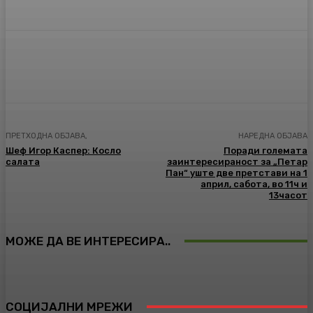
Facebook
Twitter
Pinterest
WhatsA
ПРЕТХОДНА ОБЈАВА,
НАРЕДНА ОБЈАВА
Шеф Игор Каспер: Косло
Поради големата
салата
заинтересираност за „Петар
Пан“ уште две претстави на 1
април, сабота, во 11ч и
13часот
МОЖЕ ДА ВЕ ИНТЕРЕСИРА..
СОЦИЈАЛНИ МРЕЖИ