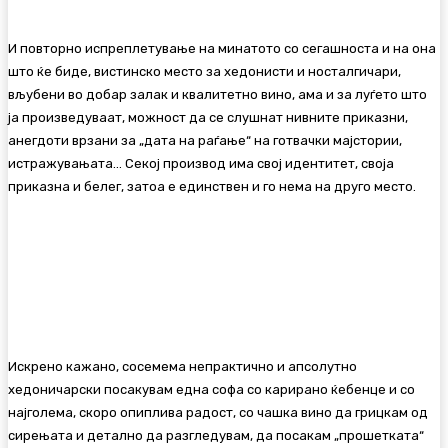
И повторно испреплетување на минатото со сегашноста и на она
што ќе биде, вистинско место за хедонисти и носталгичари,
вљубени во добар залак и квалитетно вино, ама и за луѓето што
ја произведуваат, можност да се слушнат нивните приказни,
анегдоти врзани за „дата на раѓање“ на готвачки мајстории,
истражувањата… Секој производ има свој идентитет, своја
приказна и белег, затоа е единствен и го нема на друго место.
Искрено кажано, сосемема непрактично и апсолутно
хедоничарски посакувам една софа со карирано ќебенце и со
најголема, скоро опиплива радост, со чашка вино да грицкам од
сирењата и детално да разгледувам, да посакам „прошетката“