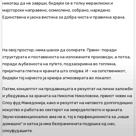
никогаш да не заврши, бидејќи се е толку мераклиски и
мајсторски направено, осмислено, собрано, наредено.
Единствена и јасна вистина за добра чиста и правична храна.
На овој простор, нема шанси да солирате. Првин- поради
структурата и поставеноста на изложените производи, а потоа,
поради љубезноста на луѓето, подзаскриена во топлина,
пријатната глетка и храната што спојува. И – на сопственикот,
бидејќи тој најчесто ја креира атмосверата во локалот.
Патем, концептот на продавницата е резултат на лични заложби
и убедувања за храната на Николче Николовски, првиот човек на
Слоу фуд Македонија, како и резултат на неговото долгогодишно
искуство и работа во секторот на земјоделството и храната.
Звучи конвенционално ама не е, тој е перфекциониста за „наше
домашно“ и затоа ја има безграничната подршка од нас,
слоуфудашите.