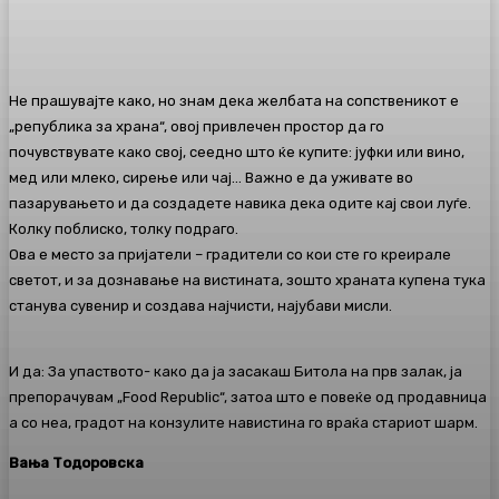
Не прашувајте како, но знам дека желбата на сопственикот е
„република за храна“, овој привлечен простор да го
почувствувате како свој, сеедно што ќе купите: јуфки или вино,
мед или млеко, сирење или чај… Важно е да уживате во
пазарувањето и да создадете навика дека одите кај свои луѓе.
Колку поблиско, толку подраго.
Ова е место за пријатели – градители со кои сте го креирале
светот, и за дознавање на вистината, зошто храната купена тука
станува сувенир и создава најчисти, најубави мисли.
И да: За упаството- како да ја засакаш Битола на прв залак, ја
препорачувам „Food Republic“, затоа што е повеќе од продавница
а со неа, градот на конзулите навистина го враќа стариот шарм.
Вања Тодоровска