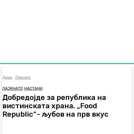
Дома
Лајкнато
ЛАЈКНАТО
НАСТАНИ
Добредојде за република на
вистинската храна. „Food
Republic“- љубов на прв вкус