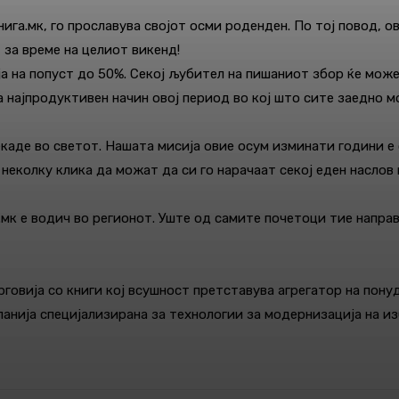
га.мк, го прославува својот осми роденден. По тој повод, ов
т за време на целиот викенд!
ја на попуст до 50%. Секој љубител на пишаниот збор ќе може
а најпродуктивен начин овој период во кој што сите заедно 
каде во светот. Нашата мисија овие осум изминати години е 
 неколку клика да можат да си го нарачаат секој еден наслов 
.мк е водич во регионот. Уште од самите почетоци тие напра
говија со книги кој всушност претставува агрегатор на пону
панија специјализирана за технологии за модернизација на и