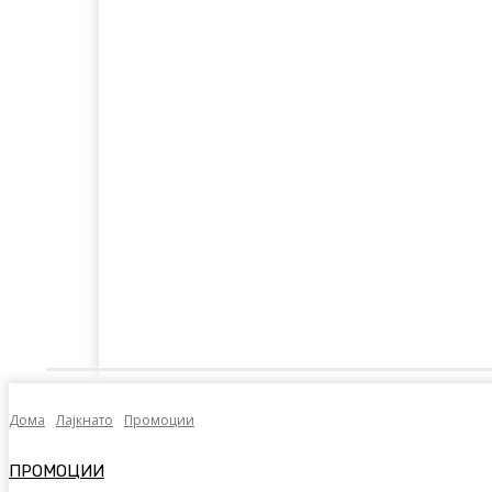
Дома
Лајкнато
Емотивни Нудисти
Пол
Дома
Лајкнато
Промоции
ПРОМОЦИИ