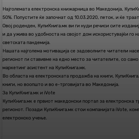
Најголемата електронска книжарница во Македонија, КупиКни
50%. Попустите ќе започнат од 10.03.2020, петок, и ќе траа
Овој роденден, КупиКнига.мк ви ги нуди речиси сите издани
и да ужива во удобноста на својот дом искористувајќи го н
светската пандемија.
Нашата најголема мотивација се задоволните читатели насе
регионот ги ставивме на едно место за читателите, со само
маркетинг асистент на КупиКнига.мк.
Во областа на електронската продажба на книги, КупиКнига
книги, но воопшто и во е-трговијата во Македонија.
За КупиКнига.мк и iVote
КупиКнига.мк е првиот македонски портал за електронска тр
регионот. Позади КупиКнига.мк стои компанијата iVote, ком
електронско учење.