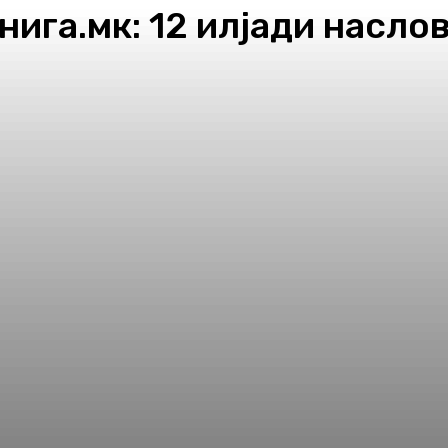
ига.мк: 12 илјади насло
pp