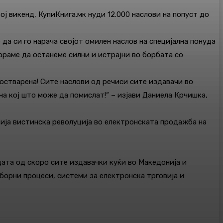
ој викенд, КупиКнига.мк нуди 12.000 наслови на попуст до
 да си го нарача својот омилен наслов на специјална понуда
мораме да останеме силни и истрајни во борбата со
остварена! Сите наслови од речиси сите издавачи во
на кој што може да помислат!“ – изјави Даниела Крчишка,
вија вистинска револуција во електронската продажба на
дата од скоро сите издавачки куќи во Македонија и
зборни процеси, системи за електронска трговија и