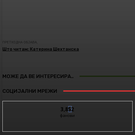
Сподели
Facebook
Twitter
ПРЕТХОДНА ОБЈАВА,
Што читам: Катерина Шехтанска
МОЖЕ ДА ВЕ ИНТЕРЕСИРА..
СОЦИЈАЛНИ МРЕЖИ
3,852
фанови