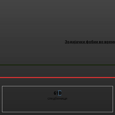
Pinterest
WhatsApp
Зодијачки фобии во време
610
следбеници