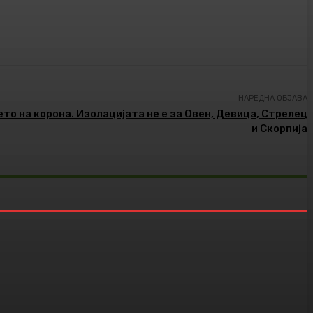
НАРЕДНА ОБЈАВА
то на корона. Изолацијата не е за Овен, Девица, Стрелец
и Скорпија