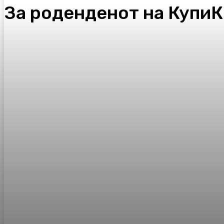
За роденденот на КупиКн
Facebook
Twitter
Pinterest
WhatsA