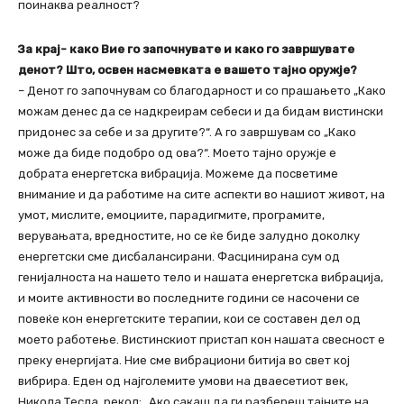
поинаква реалност?
За крај- како Вие го започнувате и како го завршувате
денот? Што, освен насмевката е вашето тајно оружје?
– Денот го започнувам со благодарност и со прашањето „Како
можам денес да се надкреирам себеси и да бидам вистински
придонес за себе и за другите?“. А го завршувам со „Како
може да биде подобро од ова?“. Моето тајно оружје е
добрата енергетска вибрација. Можеме да посветиме
внимание и да работиме на сите аспекти во нашиот живот, на
умот, мислите, емоциите, парадигмите, програмите,
верувањата, вредностите, но сe ќе биде залудно доколку
енергетски сме дисбалансирани. Фасцинирана сум од
генијалноста на нашето тело и нашата енергетска вибрација,
и моите активности во последните години се насочени се
повеќе кон енергетските терапии, кои се составен дел од
моето работење. Вистинскиот пристап кон нашата свесност е
преку енергијата. Ние сме вибрациони битија во свет кој
вибрира. Еден од најголемите умови на дваесетиот век,
Никола Тесла, рекол: „Ако сакаш да ги разбереш тајните на