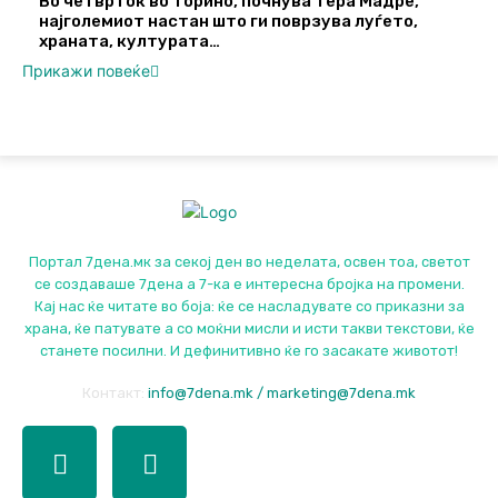
Во четврток во Торино, почнува Тера Мадре,
најголемиот настан што ги поврзува луѓето,
храната, културата…
Прикажи повеќе
Портал 7дена.мк за секој ден во неделата, освен тоа, светот
се создаваше 7дена а 7-ка е интересна бројка на промени.
Кај нас ќе читате во боја: ќе се насладувате со приказни за
храна, ќе патувате а со моќни мисли и исти такви текстови, ќе
станете посилни. И дефинитивно ќе го засакате животот!
Контакт:
info@7dena.mk / marketing@7dena.mk