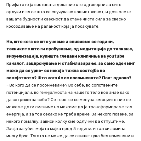
Прифатете ја вистината дека вие сте одговорни за сите
одлуки и за се што се случува во вашиот живот, и дозволете
вашата будност и свесност да стане чиста сила за свесно
косоздавање на раланост која ја посакувате.
Но, што кога се што учевме и впивавме со години,
техниките што ги пробувавме, од медитација до тапкање,
визуелизација, купишта гледани клипчиња на youtube
каналот, зацврснување и стабилизирање, за само еден миг
може да се урне- со некоја тажна состојба во
семејството? Што кога ќе се посомневате? Пак- одново?
– Во кого да се посомневаме? Во себе, во сопствените
потенцијали, во генијалноста на нашето тело кое знае како
да се грижи за себе? Се тече, се се менува, емоциите ние не
можеме да ги смениме но можеме да ја трансформираме таа
енергија, а за тоа секако ќе треба време. За некого повеќе, за
некого помалку, зависи колку сме одлучни да отпуштиме.
Јас ја загубив мојата мајка пред 5 години, и таа си замина
многу брзо. Тагата не може да се опише: тука беа измешани и