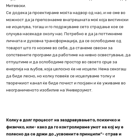
Митевски.
Се додека ја проектираме моќта надвор од нас, и не сме во
можност да ја препознаеме внатрешната моќ која вистински
не исцелува, тогаш и го подржуваме сето страдање кое се
случува насекаде околу нас. Потребно е да ја поттикнеме
личната и духовна трансформација, да се ослободиме од
товарот што го носиме во себе, да станеме свесни за
сопствените програми да работиме на нивно освестување, да
отпуштиме и да ослободиме простор во своето срце за
енергија на љубов, која целосно ќе не исцели. Нема секогаш
да биде лесно, но колку повеќе се исцелуваме толку и
творечкиот канал ќе биде почист и посјаен и ќе уживаме во
неограниченото изобилие на Универзумот.
Колку е долг процесот на заздравувањето, психичко и
физичко, или- како да го контролираме умот на кој му е
полесно да се држи до „усвоените принципи“- страв и