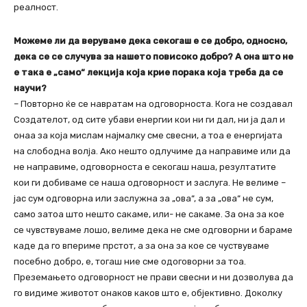
реалност.
Можеме ли да веруваме дека секогаш е се добро, односно,
дека се се случува за нашето повисоко добро? А она што не
е така е „само“ лекција која крие порака која треба да се
научи?
– Повторно ќе се навратам на одговорноста. Кога не создавал
Создателот, од сите убави енергии кои ни ги дал, ни ја дал и
онаа за која мислам најмалку сме свесни, а тоа е енергијата
на слободна волја. Ако нешто одлучиме да направиме или да
не направиме, одговорноста е секогаш наша, резултатите
кои ги добиваме се наша одговорност и заслуга. Не велиме –
јас сум одговорна или заслужна за „ова“, а за „ова“ не сум,
само затоа што нешто сакаме, или- не сакаме. За она за кое
се чувствуваме лошо, велиме дека не сме одговорни и бараме
каде да го впериме прстот, а за она за кое се чуствуваме
посебно добро, е, тогаш ние сме одоговорни за тоа.
Преземањето одговорност не прави свесни и ни дозволува да
го видиме животот онаков каков што е, објективно. Доколку