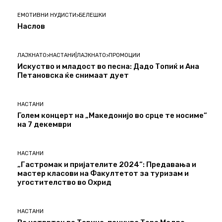
ЕМОТИВНИ НУДИСТИ>БЕЛЕШКИ
Наслов
ЛАЈКНАТО>НАСТАНИ|ЛАЈКНАТО>ПРОМОЦИИ
Искуство и младост во песна: Дадо Топиќ и Ана
Петановска ќе снимаат дует
НАСТАНИ
Голем концерт на „Македонијо во срце те носиме“
на 7 декември
НАСТАНИ
„Гастромак и пријателите 2024“: Предавања и
мастер класови на Факултетот за туризам и
угостителство во Охрид
НАСТАНИ