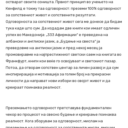
остварат своите соништа. Првиот принцип во учењето на
Кенфилд е токму таа одговорност: преземи 100% одговорност
за сопствениот живот и сопствените резултати.
Одговорноста за сопствениот живот сега ме донесе да бидам
тука каде што сум. Да издадам две книги кои имаат одличен
успех во Македонија: „333 Афирмации“ е преведена на
албански и англиски јазик, а „Будење на свеста“ ја
преведовме на англиски јазик и пред некој месец ја
промовиравме на најпрестижниот светски саем на книгата во
Франкфурт, книги кои веќе го освојуваат и светскиот пазар.
Потоа, да отворам сопствен центар за личен развој и да сум
инспирирација и мотивација за голем број на прекрасни
личности да направат нови избори во својот живот и да
креираат поинаква реалност.
Преземањето одговорност претставува фундаментален
чекор во процесот на свесно будење и креирање поинаква
реалност. Кога зборувам за одговорност, мислам на
преземање на одговорност за сопствените мисли, емоции,