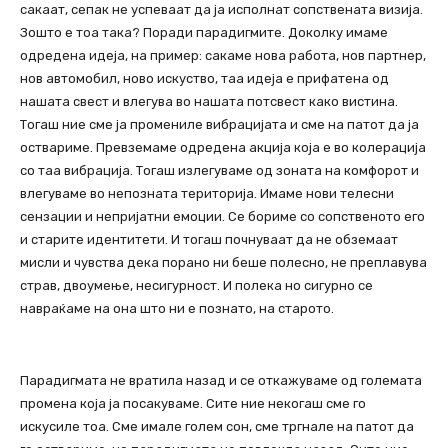
сакаат, сепак не успеваат да ја исполнат сопствената визија.
Зошто е тоа така? Поради парадигмите. Доколку имаме
одредена идеја, на пример: сакаме нова работа, нов партнер,
нов автомобил, ново искуство, таа идеја е прифатена од
нашата свест и влегува во нашата потсвест како вистина.
Тогаш ние сме ја промениле вибрацијата и сме на патот да ја
оствариме. Превземаме одредена акција која е во колерација
со таа вибрација. Тогаш излегуваме од зоната на комфорот и
влегуваме во непозната територија. Имаме нови телесни
сензации и непријатни емоции. Се бориме со сопственото его
и старите идентитети. И тогаш почнуваат да не обземаат
мисли и чувства дека порано ни беше полесно, не преплавува
страв, двоумење, несигурност. И полека но сигурно се
навраќаме на она што ни е познато, на старото.
Парадигмата не вратила назад и се откажуваме од големата
промена која ја посакуваме. Сите ние некогаш сме го
искусиле тоа. Сме имале голем сон, сме тргнале на патот да