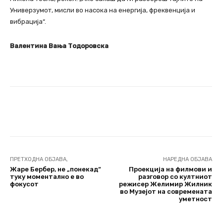
Универзумот, мисли во насока на енергија, фреквенција и
вибрација“.
Валентина Вања Тодоровска
Facebook
Twitter
Pinterest
ПРЕТХОДНА ОБЈАВА,
НАРЕДНА ОБЈАВА
Жаре Бербер, не „понекад“
Проекција на филмови и
туку моментално е во
разговор со култниот
фокусот
режисер Желимир Жилник
во Музејот на современата
уметност
ЛАЈКНАТО>НАСТАНИ|ЛАЈКНАТО>ПРОМОЦИИ
ЕМОТИВНИ НУДИСТИ>БЕЛЕШКИ