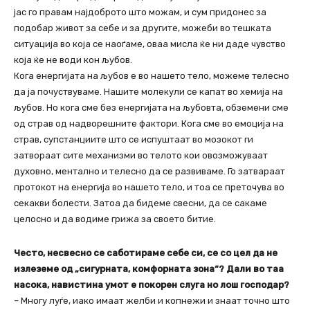
јас го правам најдоброто што можам, и сум придонес за
подобар живот за себе и за другите, можеби во тешката
ситуација во која се наоѓаме, оваа мисла ќе ни даде чувство
која ќе не води кон љубов.
Кога енергијата на љубов е во нашето тело, можеме телесно
да ја почуствуваме. Нашите молекули се капат во хемија на
љубов. Но кога сме без енергијата на љубовта, обземени сме
од страв од надворешните фактори. Кога сме во емоција на
страв, супстанциите што се испуштаат во мозокот ги
затвораат сите механизми во телото кои овозможуваат
духовно, ментално и телесно да се развиваме. Го затвараат
протокот на енергија во нашето тело, и тоа се преточува во
секакви болести. Затоа да бидеме свесни, да се сакаме
целосно и да водиме грижа за своето битие.
Често, несвесно се саботираме себе си, се со цел да не
излеземе од „сигурната, комфорната зона“? Дали во таа
насока, навистина умот е покорен слуга но лош господар?
– Многу луѓе, иако имаат желби и копнежи и знаат точно што