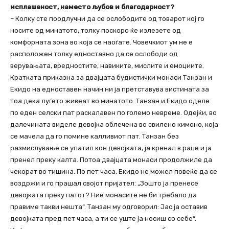
исплашеност, наместо љубов и благодарност?
– Колку сте поодлучни да се ослободите од товарот кој го
носите од минатото, толку поскоро ќе излезете од
комфорната зона во која се наоѓате. Човечкиот ум не е
расположен толку едноставно да се ослободи од
верувањата, вредностите, навиките, мислите и емоциите.
Кратката приказна за двајцата будистички монаси Танзан и
Екидо на едноставен начин ни ја претставува вистината за
тоа дека луѓето живеат во минатото. Танзан и Екидо оделе
по еден селски пат раскалавен по големо невреме. Одејќи, во
далечината виделе девојка облечена во свилено кимоно, која
се мачела да го помине калливиот пат. Танзан без
размислување се упатил кон девојката, ја кренал в раце и ја
пренел преку калта. Потоа двајцата монаси продолжиле да
чекорат во тишина. По пет часа, Екидо не можел повеќе да се
воздржи и го прашал својот пријател: „Зошто ја пренесе
девојката преку патот? Ние монасите не би требало да
правиме такви нешта“. Танзан му одговорил: Јас ја оставив
девојката пред пет часа, а ти се уште ја носиш со себе“.