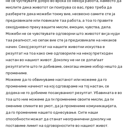
не се чуствувате добро во врска со некоја работа, наместо да
мислите дека животот си поигрува со вас, прво треба да
разберете дека можеби токму вие, несвесно самите сте ја
предизвикале или повикале таа работа, а тоа го правите
секојдневно преку вашите мисли, емоции, чувства, дела.
Можеби не се чувствувате одговорни што животот ви ја нуди
таа реалност, но сепак вие сте ја предизвикале на некаков
начин. Секој резултат на нашите животни искуства е
резултат на тоа како сме одговориле на некој претходен
настан во нашиот живот. Доколку не ни се допаѓаат
резултатите што ги добиваме, секогаш имаме избор нешто да
промениме.
Можеме да го обвинуваме настанот или можеме да го
промениме начинот на кој одговараме на тој настан, се
додека не го добиеме посакуваниот резултат. Убавината е во
тоа што ние можеме да ги промениме своите мисли, да ги
смениме сликите во умот, да ја промениме комуникацијата,
да го промениме нашето однесување. Сите наши
способности можат да станат неограничени доколку не
поставиме лимит на одговорностите во нашиот живот.