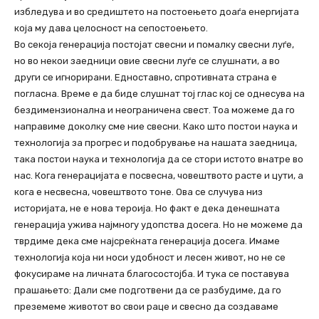
избледува и во средиштето на постоењето доаѓа енергијата
која му дава целосност на сепостоењето.
Во секоја генерација постојат свесни и помалку свесни луѓе,
но во некои заедници овие свесни луѓе се слушнати, а во
други се игнорирани. Едноставно, спротивната страна е
погласна. Време е да биде слушнат тој глас кој се однесува на
бездимензионална и неограничена свест. Тоа можеме да го
направиме доколку сме ние свесни. Како што постои наука и
технологија за прогрес и подобрување на нашата заедница,
така постои наука и технологија да се стори истото внатре во
нас. Кога генерацијата е посвесна, човештвото расте и цути, а
кога е несвесна, човештвото тоне. Ова се случува низ
историјата, не е нова тероија. Но факт е дека денешната
генерација ужива најмногу удопства досега. Но не можеме да
тврдиме дека сме најсреќната генерација досега. Имаме
технологија која ни носи удобност и лесен живот, но не се
фокусираме на личната благосостојба. И тука се поставува
прашањето: Дали сме подготвени да се разбудиме, да го
преземеме животот во свои раце и свесно да создаваме