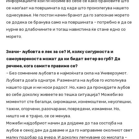
Информациите кои ги носиме во себе се како брановите што
се наоѓаат на површината од каде што произлегува нашето
однесување. Не постои начин бранот да го запознае морето
сe додека се бранува само на површината – потребно е да се
нурне во длабочините и тогаш навистина ќе стане едно со
морето.
Значи- љубовта е лек за се? И, колку сигурноста и
самоувереноста можат да ни бидат ветер во грб? Да
речеме, кога самите правиме се?
– Без сомнение љубовта е најмоќната сила на Универзумот.
Љубовта доаѓа однатре. Размената на љубов го исполнува
нашето срце и ни носи радост. Но, како да пронајдете љубов
во себе доколку живеете во тешка ситуација? Можеби во
моментот сте бегалци, сиромашни, изнемоштени, неуспешни,
тажни, огорчени, разочарани, повредени, измамени. Но,
ништо не е трајно, сe се менува.
Можеби најдобриот начин да дојдеме до таа состојба на
љубов е секој ден да даваме и да го направиме околниот свет
малку подобар од вчера. И доколку легнуваме со мислата –