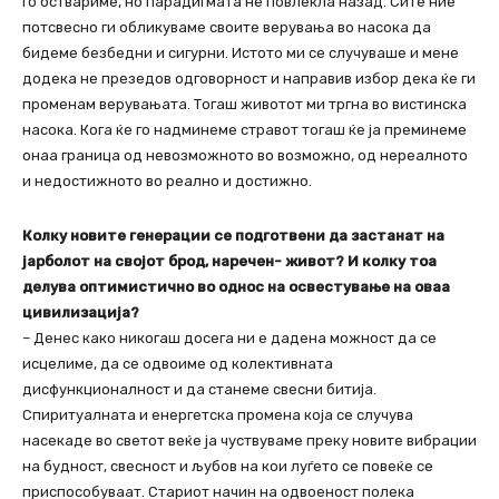
го оствариме, но парадигмата не повлекла назад. Сите ние
потсвесно ги обликуваме своите верувања во насока да
бидеме безбедни и сигурни. Истото ми се случуваше и мене
додека не презедов одговорност и направив избор дека ќе ги
променам верувањата. Тогаш животот ми тргна во вистинска
насока. Кога ќе го надминеме стравот тогаш ќе ја преминеме
онаа граница од невозможното во возможно, од нереалното
и недостижното во реално и достижно.
Колку новите генерации се подготвени да застанат на
јарболот на својот брод, наречен- живот? И колку тоа
делува оптимистично во однос на освестување на оваа
цивилизација?
– Денес како никогаш досега ни е дадена можност да се
исцелиме, да се одвоиме од колективната
дисфункционалност и да станеме свесни битија.
Спиритуалната и енергетска промена која се случува
насекаде во светот веќе ја чуствуваме преку новите вибрации
на будност, свесност и љубов на кои луѓето се повеќе се
приспособуваат. Стариот начин на одвоеност полека