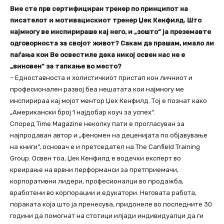
Вие сте прв сертифициран тренер по принципот на
писателот и мотивацискиот тренер Џек Кенфилд. Што
најмногу ве инспирираше кај него, и „зошто“ ја преземавте
одговорноста за својот живот? Сакам да прашам, имало ли
паѓања кои Ве освестиле дека никој освен нас не е
„виновен“ за тапкање во место?
– Едноставноста и холистичкиот пристап кон личниот и
професионален развој беа нешатата кои најмногу ме
инспирираа кај мојот ментор Џек Кенфилд. Тој е познат како
„Американски број 1 најдобар коуч за успех“.
Според Time Magazine неколку пати e прогласуван за
најпродаван автор и „феномен на деценијата по објавување
на книги”, основач е и претседател на The Canfield Training
Group. Освен тоа, Џек Кенфилд е водечки експерт во
креирање на врвни перформанси за претприемачи,
корпоративни лидери, професионалци во продажба,
вработени во корпорации и едукатори. Неговата работа,
пораката која што ја пренесува, придонеле во последните 30
години да помогнат на стотици илјади индивидуалци да ги