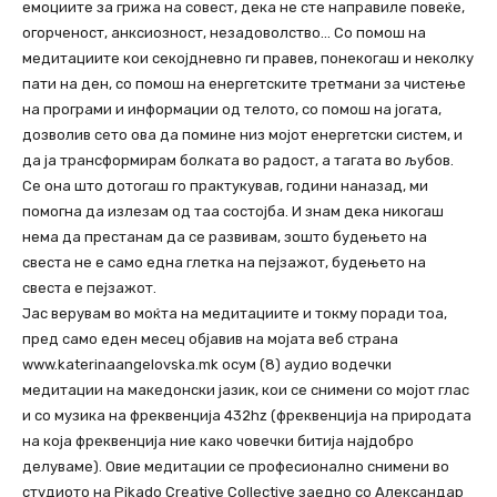
емоциите за грижа на совест, дека не сте направиле повеќе,
огорченост, анксиозност, незадоволство… Со помош на
медитациите кои секојдневно ги правев, понекогаш и неколку
пати на ден, со помош на енергетските третмани за чистење
на програми и информации од телото, со помош на јогата,
дозволив сето ова да помине низ мојот енергетски систем, и
да ја трансформирам болката во радост, а тагата во љубов.
Сe она што дотогаш го практукував, години наназад, ми
помогна да излезам од таа состојба. И знам дека никогаш
нема да престанам да се развивам, зошто будењето на
свеста не е само една глетка на пејзажот, будењето на
свеста е пејзажот.
Јас верувам во моќта на медитациите и токму поради тоа,
пред само еден месец објавив на мојата веб страна
www.katerinaangelovska.mk осум (8) аудио водечки
медитации на македонски јазик, кои се снимени со мојот глас
и со музика на фреквенција 432hz (фреквенција на природата
на која фреквенција ние како човечки битија најдобро
делуваме). Овие медитации се професионално снимени во
студиото на Pikado Creative Collective заедно со Александар