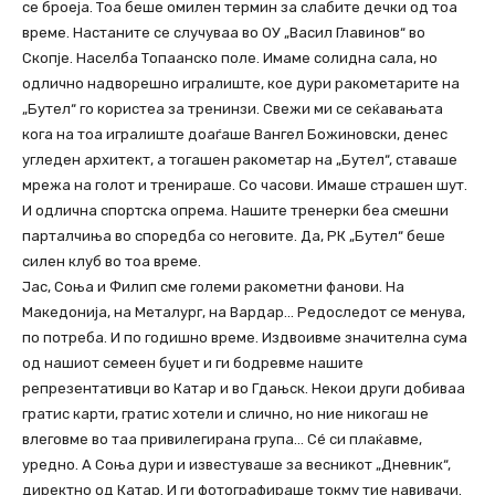
се броеја. Тоа беше омилен термин за слабите дечки од тоа
време. Настаните се случуваа во ОУ „Васил Главинов“ во
Скопје. Населба Топаанско поле. Имаме солидна сала, но
одлично надворешно игралиште, кое дури ракометарите на
„Бутел“ го користеа за тренинзи. Свежи ми се сеќавањата
кога на тоа игралиште доаѓаше Вангел Божиновски, денес
угледен архитект, а тогашен ракометар на „Бутел“, ставаше
мрежа на голот и тренираше. Со часови. Имаше страшен шут.
И одлична спортска опрема. Нашите тренерки беа смешни
парталчиња во споредба со неговите. Да, РК „Бутел“ беше
силен клуб во тоа време.
Јас, Соња и Филип сме големи ракометни фанови. На
Македонија, на Металург, на Вардар… Редоследот се менува,
по потреба. И по годишно време. Издвоивме значителна сума
од нашиот семеен буџет и ги бодревме нашите
репрезентативци во Катар и во Гдањск. Некои други добиваа
гратис карти, гратис хотели и слично, но ние никогаш не
влеговме во таа привилегирана група… Сé си плаќавме,
уредно. А Соња дури и известуваше за весникот „Дневник“,
директно од Катар. И ги фотографираше токму тие навивачи.