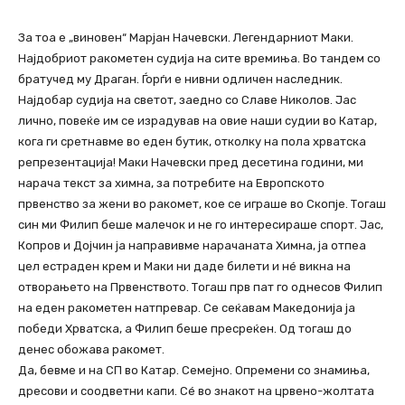
За тоа е „виновен“ Марјан Начевски. Легендарниот Маки.
Најдобриот ракометен судија на сите времиња. Во тандем со
братучед му Драган. Ѓорѓи е нивни одличен наследник.
Најдобар судија на светот, заедно со Славе Николов. Јас
лично, повеќе им се израдував на овие наши судии во Катар,
кога ги сретнавме во еден бутик, отколку на пола хрватска
репрезентација! Маки Начевски пред десетина години, ми
нарача текст за химна, за потребите на Европското
првенство за жени во ракомет, кое се играше во Скопје. Тогаш
син ми Филип беше малечок и не го интересираше спорт. Јас,
Копров и Дојчин ја направивме нарачаната Химна, ја отпеа
цел естраден крем и Маки ни даде билети и нé викна на
отворањето на Првенството. Тогаш прв пат го однесов Филип
на еден ракометен натпревар. Се сеќавам Македонија ја
победи Хрватска, а Филип беше пресреќен. Од тогаш до
денес обожава ракомет.
Да, бевме и на СП во Катар. Семејно. Опремени со знамиња,
дресови и соодветни капи. Сé во знакот на црвено-жолтата