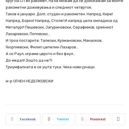
круг на СП во ракомет, па ќе можам да се доискажам за моите
ракометни доживувања и следниот четврток.
Таков е јануари. Долг, студен и ракометен. Напред, Кире!
Напред, Борко! Напред, Столе! И напред цела омладина од
Металург! Пешевски, Јагуриновски, Серафимов, среќниот
Лазаревски, Поповски…
И троа постарите: Талески, Кузмановски, Манасков,
Георгиевски, Филип цепелин Лазаров…
А со Раул, играме цврсто и без фаул…
До медал! Зошто да не?!
Триумфалната е се уште тука. Чека нови јунаци.
м-р ОГНЕН НЕДЕЛКОВСКИ
Facebook
Twitter
Pinterest