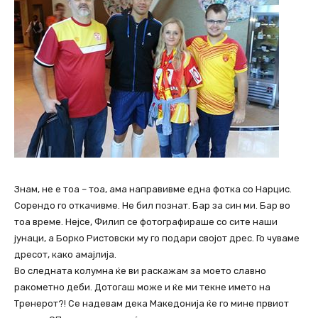
Знам, не е тоа – тоа, ама направивме една фотка со Нарцис.
Сорендо го откачивме. Не бил познат. Бар за син ми. Бар во
тоа време. Нејсе, Филип се фотографираше со сите наши
јунаци, а Борко Ристовски му го подари својот дрес. Го чуваме
дресот, како амајлија.
Во следната колумна ќе ви раскажам за моето славно
ракометно деби. Дотогаш може и ќе ми текне името на
Тренерот?! Се надевам дека Македонија ќе го мине првиот