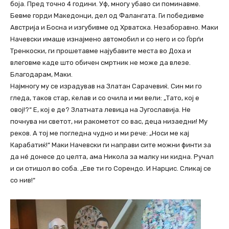
боја. Пред точно 4 години. Уф, многу убаво си поминавме.
Бевме горди Македонци, дел од Фалангата. Ги победивме
Австрија и Босна и изгубивме од Хрватска. Незаборавно. Маки
Начевски имаше изнајмено автомобил и со него и со Ѓорѓи
Тренкоски, ги прошетавме најубавите места во Доха и
влеговме каде што обичен смртник не може да влезе.
Благодарам, Маки.
Најмногу му се израдував на Златан Сарачевиќ. Син ми го
гледа, таков стар, ќелав и со очила и ми вели: „Тато, кој е
овој!?“ Е, кој е де? Златната левица на Југославија. Не
почнува ни светот, ни ракометот со вас, деца низаедни! Му
реков. А тој ме погледна чудно и ми рече: „Носи ме кај
Карабатиќ!“ Маки Начевски ги направи сите можни финти за
да нé донесе до целта, ама Никола за малку ни кидна. Ручал
и си отишол во соба. „Еве ти го Сорендо. И Нарцис. Сликај се
со нив!“