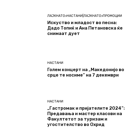
ЛАЈКНАТО>НАСТАНИ|ЛАЈКНАТО>ПРОМОЦИИ
Искуство и младост во песна:
Дадо Топиќ и Ана Петановска ќе
снимаат дует
НАСТАНИ
Голем концерт на „Македонијо во
срце те носиме“ на 7 декември
НАСТАНИ
„Гастромак и пријателите 2024“:
Предавања и мастер класови на
Факултетот за туризам и
угостителство во Охрид