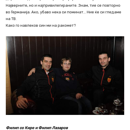
Најверните, но и најпривилегираните. Знам, тие се повторно
во Германија. Ако, убаво нека си поминат… Ние ќе си гледаме
на ТВ.
Како го навлеков син ми на ракомет?
Филип со Кире и Филип Лазаров