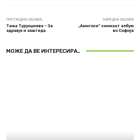
ПРЕТХОДНА ОБЈАВА,
НАРЕДНА ОБЈАВА
Тања Турунџиева – За
„Амигоси“ снимаат албум
здравје и заштеда
во Софија
МОЖЕ ДА ВЕ ИНТЕРЕСИРА..