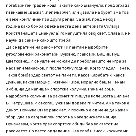
погабаритен граден кош! Таквите како Емануела, пред зграда
ги викавме „даска“, „пепељарче“, или „јавала на буре“, ама тоа
е веќе комплимент за друга регија. За жал, пред некоја
година како бомба одекна веста дека актерката Силвија
Кристл (нашата Емануела) го напуштила овој свет. Слава ѝ, нé
научи да сакаме како што треба!
Да се вратиме на ракометот. Ги памтам најдобрите
југословенски ракометари: Вујовиќ, Исаковиќ, Башиќ, Пуц,
Цветковиќ… И се уште не можам да преболам што не игра за
нас Пепи Манасков. И после толку години. Кој го гледал – знае.
Таков бомбардер светот не памети. Каков Карабатиќ, каков
Дувњак, каков Нарцис… Извини, Кире, морално беше! Немам
амбиција да напишам спортска колумна. Рака на срце,
најдобрите колумни за ракомет ги пишува колешката Билјана
Б. Петрушева. И секогаш уживам додека ги читам. Ама таков е
денот. Почнува СП во ракомет. И посилно е од мене да кажам
збор-два за овој омилен спорт на македонската нација.
Признавам, моите први спортски обиди беа во светот на
ракометот. Во петто одделение. Бев слаб и висок, коските ми