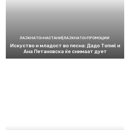
ЛАЈКНАТО>НАСТАНИ|ЛАЈКНАТО>ПРОМОЦИИ
Искуство и младост во песна: Дадо Топиќ и
Ана Петановска ќе снимаат дует