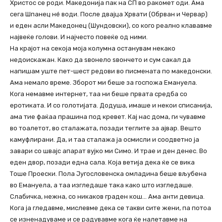
Христос се роди. Македонија пак на СП во ракомет оди. Ама
сега Шпанец нé води. После двајца Хрвати (Обрван и Червар)
и еден асли Македонец (Шундовски), со кого реално клававме
највеќе голови. И најчесто повеќе од ними.
На крајот на секоја моја колумна останувам некако
недоискажан. Како да ѕвонело ѕвончето и сум сакал да
напишам уште пет-шест редови во писмената по македонски.
Ама немало време. Зборот ми беше за госпожа Емануела.
Кога немавме интернет, таа ни беше првата средба со
еротиката. И со голотијата. Додуша, имаше и некои списанија,
ама тие фаќаа прашина под кревет. Кај нас дома, ги чувавме
во тоалетот, во сталажата, позади теглите за ајвар. Вешто
камуфлирани. Да, и таа сталажа ја осмисли и соодветно ја
завари со швајс апарат вујко ми Симо. И трае и ден денес. Во
еден двор, позади една сала. Која ветија дека ќе се вика
Тоше Проески. Пола Југословенска омладина беше вљубена
во Емануела, а таа изгледаше така како што изгледаше.
Слабичка, нежна, со никаков граден кош… Ама анти девица.
Кога ја гледавме, мислевме дека се такви сите жени, па потоа
се изненадуваме и се радувавме кога ќе налетавме на