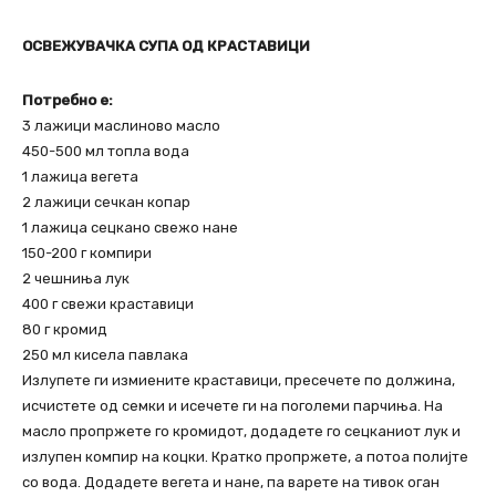
ОСВЕЖУВАЧКА СУПА ОД КРАСТАВИЦИ
Потребно е:
3 лажици маслиново масло
450-500 мл топла вода
1 лажица вегета
2 лажици сечкан копар
1 лажица сецкано свежо нане
150-200 г компири
2 чешниња лук
400 г свежи краставици
80 г кромид
250 мл кисела павлака
Излупете ги измиените краставици, пресечете по должина,
исчистете од семки и исечете ги на поголеми парчиња. На
масло пропржете го кромидот, додадете го сецканиот лук и
излупен компир на коцки. Кратко пропржете, а потоа полијте
со вода. Додадете вегета и нане, па варете на тивок оган