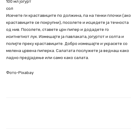
100 мл јогурт
сол
Исечете ги краставиците по должина, па на тенки плочки (ако
краставиците се покрупни), посолете и исцедете ја течноста
од нив. Посолете, ставете црн пипер и додадете го
иситнетиот лук. Измешајте ја павлаката, јогуртот и солта и
полијте преку краставиците. Добро измешајте и украсете со
мелена црвена пиперка. Салатата послужете ја веднаш како
ладно предјадење или само како салата.
Фото-Pixabay
Facebook
Twitter
Pinterest