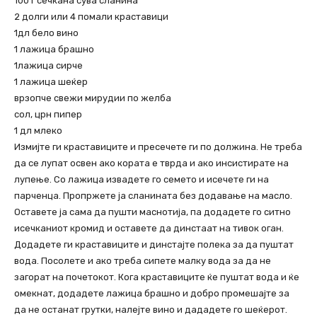
100 г сечкана сува сланина
2 долги или 4 помали краставици
1дл бело вино
1 лажица брашно
1лажица сирче
1 лажица шеќер
врзопче свежи мирудии по желба
сол, црн пипер
1 дл млеко
Измијте ги краставиците и пресечете ги по должина. Не треба
да се лупат освен ако кората е тврда и ако инсистирате на
лупење. Со лажица извадете го семето и исечете ги на
парченца. Пропржете ја сланината без додавање на масло.
Оставете ја сама да пушти маснотија, па додадете го ситно
исечканиот кромид и оставете да динстаат на тивок оган.
Додадете ги краставиците и динстајте полека за да пуштат
вода. Посолете и ако треба сипете малку вода за да не
загорат на почетокот. Кога краставиците ќе пуштат вода и ќе
омекнат, додадете лажица брашно и добро промешајте за
да не останат грутки, налејте вино и дададете го шеќерот.