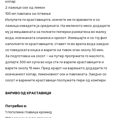
копар
2 лажици сок од лимон
100 мл павлака за готвење
Излупете ги краставиците, исечете им ги врвовите и со
лажица извадете ја средината. На меленото месо додадете
му ја мешавината за полнети пиперки разматена во малку
вода, исечканата сланина и оризот. Измешајте и со тој фил
наполнете ги краставиците, ставет ги во врела вода заедно
со говедската коцка и варете на тивок оган околу 30 мин.
За подготовка на сосот – на путер пропржете го маслото,
долијте 300 мл супа во која сте ги вареле краставиците и
варете околу 15 мин. Пред крајот на варењето додадете го
исечканиот копар, лимоновиот сок и павлаката. Заедно со
сосот и варените краставици послужете пире од компири.
ВАРИВО ОД КРАСТАВИЦИ
Потребно е:
1 поголема главица кромид