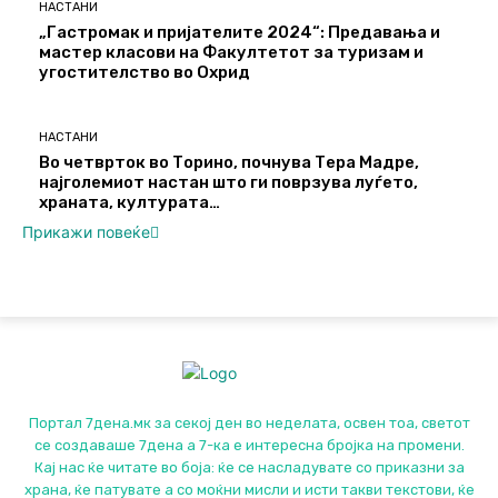
НАСТАНИ
„Гастромак и пријателите 2024“: Предавања и
мастер класови на Факултетот за туризам и
угостителство во Охрид
НАСТАНИ
Во четврток во Торино, почнува Тера Мадре,
најголемиот настан што ги поврзува луѓето,
храната, културата…
Прикажи повеќе
Портал 7дена.мк за секој ден во неделата, освен тоа, светот
се создаваше 7дена а 7-ка е интересна бројка на промени.
Кај нас ќе читате во боја: ќе се насладувате со приказни за
храна, ќе патувате а со моќни мисли и исти такви текстови, ќе