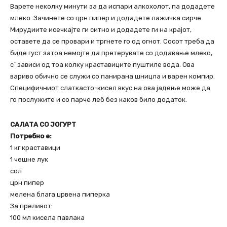
Варете неколку минути за да испари алкохолот, па додадете
млеко. Зачинете со црн пипер и додадете лажичка сирче.
Мирудиите исечкајте ги ситно и додадете ги на крајот,
оставете да се провари и тргнете го од огнот. Сосот треба да
биде густ затоа немојте да претерувате со додавање млеко,
с` зависи од тоа колку краставиците пуштиле вода. Ова
вариво обично се служи со панирана шницла и варен компир.
Специфичниот слаткасто-кисел вкус на ова јадење може да
го послужите и со парче леб без каков било додаток.
САЛАТА СО ЈОГУРТ
Потребно е:
1 кг краставици
1 чешне лук
сол
црн пипер
мелена блага црвена пиперка
За преливот:
100 мл кисела павлака