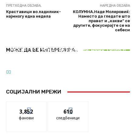
ПРЕТХОДНА ОБЈАВА,
НАРЕДНА ОБЈАВА
Краставици во ладилник-
КОЛУМНА.Наде Молеровиќ:
најмногу една недела
Наместо да гледате што
прават и „какви“ се
другите, фокусирајте се на
себеси
ЛАЈКНАТО>НАСТАНИ|ЛАЈКНАТО>ПРОМОЦИИ
ЕМОТИВНИ НУДИСТИ>БЕЛЕШКИ
НАСТАНИ
Искуство и младост во песна: Дадо Топиќ и
МОЖЕ ДА ВЕ ИНТЕРЕСИРА..
Наслов
Голем концерт на „Македонијо во срце те
Ана Петановска ќе снимаат дует
носиме“ на 7 декември
СОЦИЈАЛНИ МРЕЖИ
3,852
610
фанови
следбеници