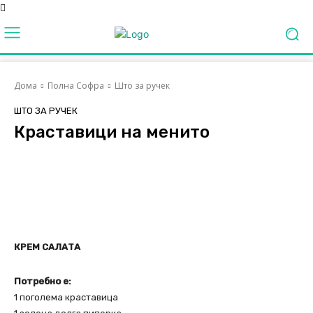
Дома
Полна Софра
Што за ручек
ШТО ЗА РУЧЕК
Краставици на менито
Facebook
Twitter
Pinterest
КРЕМ САЛАТА
Потребно е:
1 поголема краставица