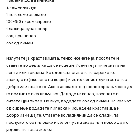
1 зелена долга пиперка
2 чешниња лук
1 поголемо авокадо
100-150 г крем сирење
1 лажица сува копар
сол, црн пипер
сок од лимон
Излупете ја краставицата, тенко исечете ја, посолете и
ставете во цедилка да се исцеди. Исечете ја пиперката на
ленти или тркалца. Во еден сад ставете го сирењето,
авокадото (исечено на коцки) и истолчениот лук и сето тоа
добро измешајте го. Ако е авокадото доволно зрело, може да
го иситните и со виљушка. Додадете копар, посолете и
сипете црн пипер. По вкус, додадете сок од лимон. Во кремот
од сирење додадете пиперка и исцедена краставица и
добро измешајте. Ставете во ладилник да се олади, па
послужете со пилешко и зеленчук на скара или некое друго
јадење по ваша желба.