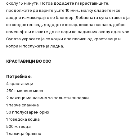
околу 15 минути. Потоа додадете ги краставиците,
продолжите да варите уште 10 мин., малку оладете и се
заедно измиксирајте во блендер. Добиената супа ставете ја
во соодветен сад, додадете копар, кисела павлака, добро
измешајте и ставете да се лади во ладилник околу еден час.
Супата украсете ја со коцки или плочки од краставица и
копра и послужете ја ладна.
КРАСТАВИЦИ ВО СОС
Потребно е:
4 краставици
250 г мелено месо
2 лажици мешавина за полнети пиперки
1 парче сланина
50 г полусварен ориз
1 говедска коцка
500 мл вода
1 лажица брашно