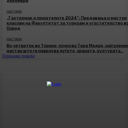
декември
НАСТАНИ
„Гастромак и пријателите 2024“: Предавања и мастер
класови на Факултетот за туризам и угостителство в
Охрид
НАСТАНИ
Во четврток во Торино, почнува Тера Мадре, најголеми
настан што ги поврзува луѓето, храната, културата…
Прикажи повеќе