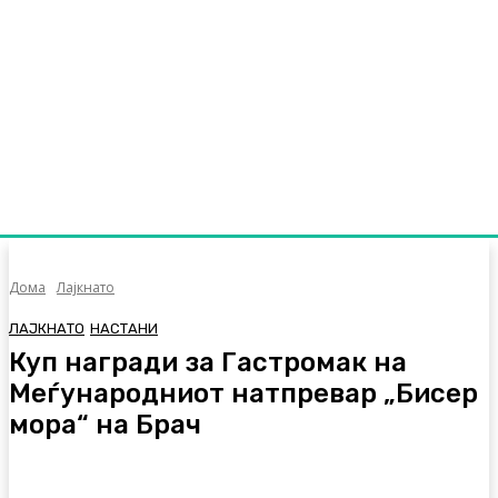
Дома
Лајкнато
ЛАЈКНАТО
НАСТАНИ
Куп награди за Гастромак на
Меѓународниот натпревар „Бисер
мора“ на Брач