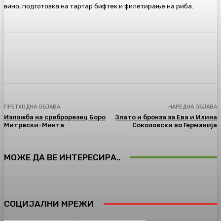
вино, подготовка на тартар бифтек и филетирање на риба.
Facebook
Twitter
Pinterest
WhatsA
ПРЕТХОДНА ОБЈАВА,
НАРЕДНА ОБЈАВА
Изложба на среброрезец Боро
Злато и бронза за Ева и Илина
Митрески-Минта
Соколовски во Германија
МОЖЕ ДА ВЕ ИНТЕРЕСИРА..
СОЦИЈАЛНИ МРЕЖИ