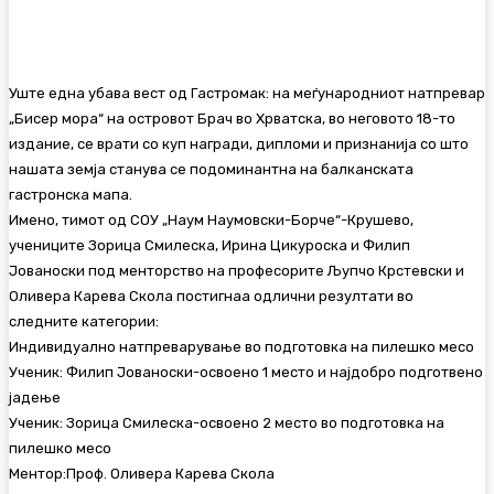
Facebook
Twitter
Pinterest
WhatsA
Уште една убава вест од Гастромак: на меѓународниот натпревар
„Бисер мора“ на островот Брач во Хрватска, во неговото 18-то
издание, се врати со куп награди, дипломи и признанија со што
нашата земја станува се подоминантна на балканската
гастронска мапа.
Имено, тимот од СОУ „Наум Наумовски-Борче“-Крушево,
учениците Зорица Смилеска, Ирина Цикуроска и Филип
Јованоски под менторство на професорите Љупчо Крстевски и
Оливера Карева Скола постигнаа одлични резултати во
следните категории:
Индивидуално натпреварување во подготовка на пилешко месо
Ученик: Филип Јованоски-освоено 1 место и најдобро подготвено
јадење
Ученик: Зорица Смилеска-освоено 2 место во подготовка на
пилешко месо
Ментор:Проф. Оливера Карева Скола