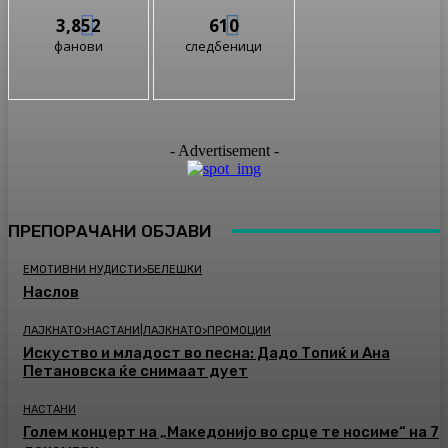
3,852
610
фанови
следбеници
- Advertisement -
ПРЕПОРАЧАНИ ОБЈАВИ
ЕМОТИВНИ НУДИСТИ>БЕЛЕШКИ
Наслов
ЛАЈКНАТО>НАСТАНИ|ЛАЈКНАТО>ПРОМОЦИИ
Искуство и младост во песна: Дадо Топиќ и Ана
Петановска ќе снимаат дует
НАСТАНИ
Голем концерт на „Македонијо во срце те носиме“ на 7