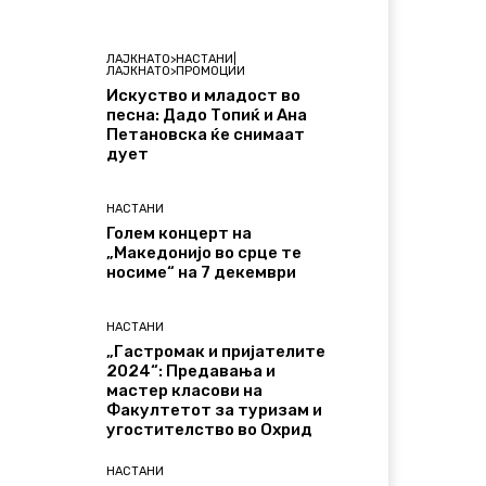
ЛАЈКНАТО>НАСТАНИ|
ЛАЈКНАТО>ПРОМОЦИИ
Искуство и младост во
песна: Дадо Топиќ и Ана
Петановска ќе снимаат
дует
НАСТАНИ
Голем концерт на
„Македонијо во срце те
носиме“ на 7 декември
НАСТАНИ
„Гастромак и пријателите
2024“: Предавања и
мастер класови на
Факултетот за туризам и
угостителство во Охрид
НАСТАНИ