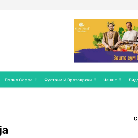
Полна Софра
Фустани И Вратоврски
Чешит
Лид
С
ја