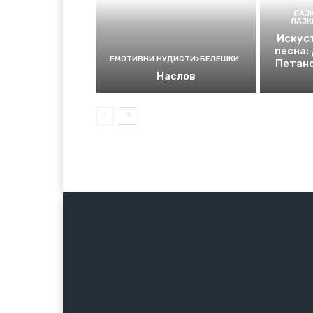
ЛАЈ
ЛАЈ
Искуст
песна:
ЕМОТИВНИ НУДИСТИ>БЕЛЕШКИ
Петано
Наслов