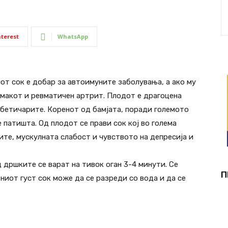
nterest
WhatsApp
от сок е добар за автоимуните заболувања, а ако му
томакот и ревматичен артрит. Плодот е драгоцена
јабетичарите. Коренот од бамјата, поради големото
 патишта. Од плодот се прави сок кој во голема
ите, мускулната слабост и чувството на депресија и
д дршките се варат на тивок оган 3-4 минути. Се
П
ниот густ сок може да се разреди со вода и да се