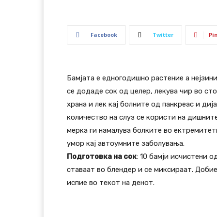
Facebook
Twitter
Pi
Бамјата е едногодишно растение а нејзини
се додаде сок од целер, лекува чир во с
храна и лек кај болните од панкреас и ди
количество на слуз се користи на дишните
мерка ги намалува болките во ектремитет
умор кај автоумните заболувања.
Подготовка на сок
: 10 бамји исчистени о
ставаат во блендер и се миксираат. Добие
испие во текот на денот.