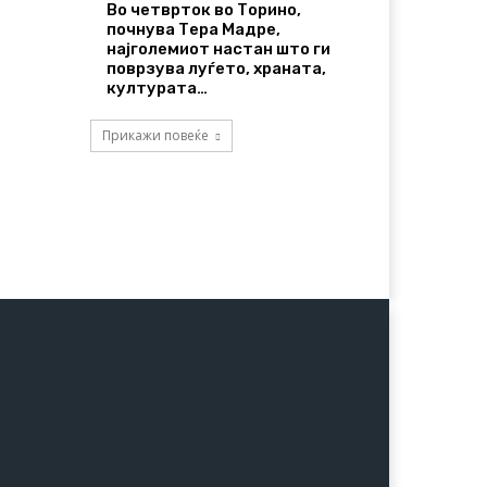
Во четврток во Торино,
почнува Тера Мадре,
најголемиот настан што ги
поврзува луѓето, храната,
културата…
Прикажи повеќе