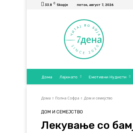
C
33.8
Skopje
петок, август 7, 2026
Дома
Лајкнато
Емотивни Нудисти
Дома
Полна Софра
Дом и семејство
ДОМ И СЕМЕЈСТВО
Лекување со бам