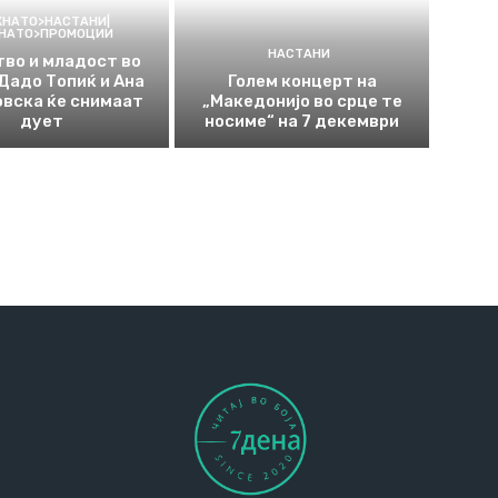
КНАТО>НАСТАНИ|
КНАТО>ПРОМОЦИИ
НАСТАНИ
во и младост во
 Дадо Топиќ и Ана
Голем концерт на
вска ќе снимаат
„Македонијо во срце те
дует
носиме“ на 7 декември