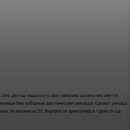
, беа дел од најдолгото оро заиграно досега низ светот.
учесници беа соборени два гинисови рекорди. Едниот рекорд
ваа, се искачи на 57, бидејќи се приклучија и туристи од