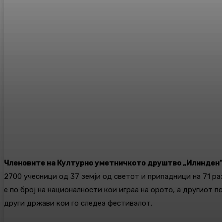
Членовите на Културно уметничкото друштво „Илинден“
2700 учесници од 37 земји од светот и припадници на 71 ра
е по број на националности кои играа на орото, а другиот по
други држави кои го следеа фестивалот.