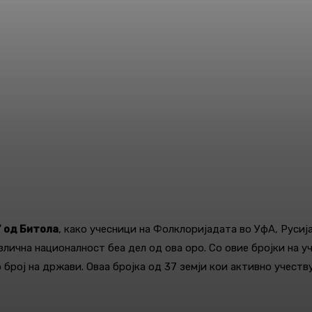
 од Битола
, како учесници на Фолклоријадата во УфA, Русија
злична националност беа дел од ова оро. Со овие бројки на 
 број на држави. Оваа бројка од 37 земји кои активно учеству