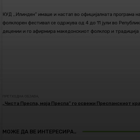
КУД ,,Илинден“ имаше и настап во официјалната програма на
фолклорен фестивал се одржува од 4 до 11 јули во Републи
децении и го афирмира македонскиот фолклор и традиција 
Сподели
Facebook
Twitter
ПРЕТХОДНА ОБЈАВА,
„Чиста Преспа, моја Преспа“ го освежи Преспанскиот кра
МОЖЕ ДА ВЕ ИНТЕРЕСИРА..