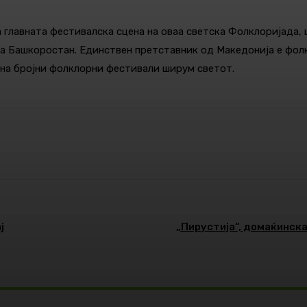
 главната фестивалска сцена на оваа светска Фолклоријада, 
ка Башкоростан. Единствен претставник од Македонија е фол
на бројни фолклорни фестивали ширум светот.
Pinterest
WhatsApp
ј
„Пирустија“, домаќинска