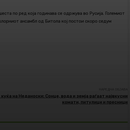
шеста по ред која годинава се одржува во Русија. Големиот
клорниот ансамбл од Битола кој постои скоро седум
НАРЕДНА ОБЈАВА
 куќа на Неданоски: Сонце, вода и земја раѓаат највкусни
комати, питулици и пресници