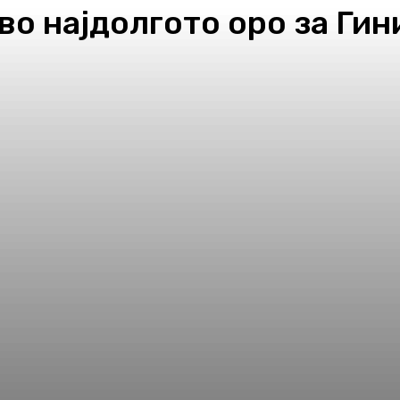
о најдолгото оро за Гин
pp