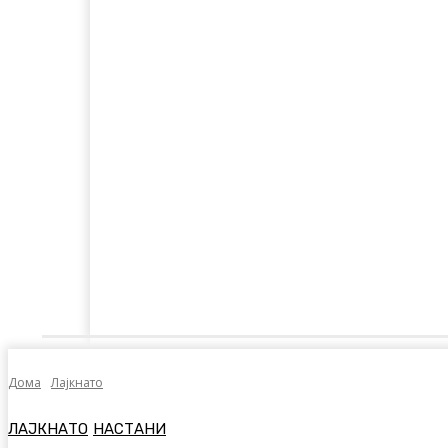
Дома
Лајкнато
Емотивни Нудисти
Пол
Дома
Лајкнато
ЛАЈКНАТО
НАСТАНИ