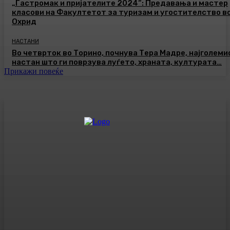
„Гастромак и пријателите 2024“: Предавања и мастер
класови на Факултетот за туризам и угостителство в
Охрид
НАСТАНИ
Во четврток во Торино, почнува Тера Мадре, најголеми
настан што ги поврзува луѓето, храната, културата…
Прикажи повеќе