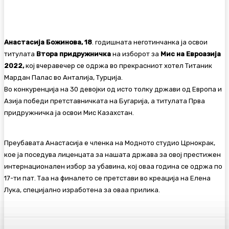
Анастасија Божинова, 18
. годишната неготинчанка ја освои
титулата
Втора придружничка
на изборот за
Мис на Евроазија
2022,
кој вчеравечер се одржа во прекрасниот хотел Титаник
Мардан Палас во Анталија, Турција.
Во конкуренција на 30 девојки од исто толку држави од Европа и
Азија победи претставничката на Бугарија, а титулата Прва
придружничка ја освои Мис Казахстан.
Преубавата Анастасија е членка на Модното студио Црнокрак,
кое ја поседува лиценцата за нашата држава за овој престижен
интернационален избор за убавина, кој оваа година се одржа по
17-ти пат. Таа на финалето се претстави во креација на Елена
Лука, специјално изработена за оваа прилика.