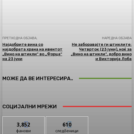
Facebook
Twitter
Pinterest
WhatsA
ПРЕТХОДНА ОБЈАВА,
НАРЕДНА ОБЈАВА
Најдобрите вина со
Не заборавајте ги штиклите:
најдобрата храна на ивентот
Четврток (23 јуни), ноќ за
„Вино на штикли“ во „Форца“
„Вино на штикли“, добро вино
на 23 јуни
и Викторија Лоба
МОЖЕ ДА ВЕ ИНТЕРЕСИРА..
СОЦИЈАЛНИ МРЕЖИ
3,852
610
фанови
следбеници