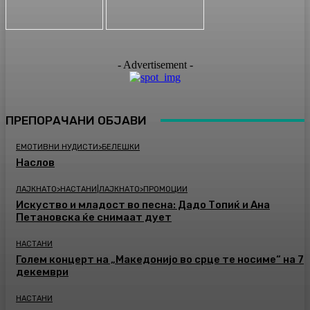
- Advertisement -
ПРЕПОРАЧАНИ ОБЈАВИ
ЕМОТИВНИ НУДИСТИ>БЕЛЕШКИ
Наслов
ЛАЈКНАТО>НАСТАНИ|ЛАЈКНАТО>ПРОМОЦИИ
Искуство и младост во песна: Дадо Топиќ и Ана
Петановска ќе снимаат дует
НАСТАНИ
Голем концерт на „Македонијо во срце те носиме“ на 7
декември
НАСТАНИ