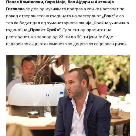
Павле Камилоски, Сара Мејс, Лео Ајдари и Антонија
Гиговска
се дел од музичката програма кои ќе настапат по
повод отворањето на градината на ресторанот
„Four“
а со
тоа ќе бидат дел од хуманитарната акција „Среќна училишна
година“ на
„Проект Среќа“
. Процент од профитот на
ресторанот, во период од 23-ти до 30-ти јуни ќе биде
издвоен за акцијата наменета за децата со социјален ризик.