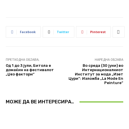
Facebook
Twitter
Pinterest
ПРЕТХОДНА ОБЈАВА,
НАРЕДНА ОБЈАВА
Од 1 до 3 јули, Битола е
Во среда (30 јуни) во
домаќин на фестивалот
Интернационалниот
„Џез фактори“
Институт за мода „Изет
Цури“: Изложба „La Mode En
Peinture“
МОЖЕ ДА ВЕ ИНТЕРЕСИРА..