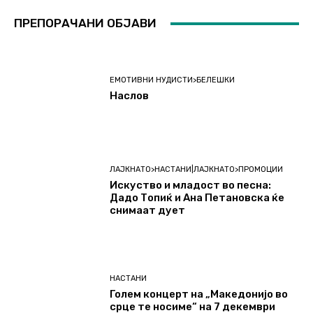
ПРЕПОРАЧАНИ ОБЈАВИ
ЕМОТИВНИ НУДИСТИ>БЕЛЕШКИ
Наслов
ЛАЈКНАТО>НАСТАНИ|ЛАЈКНАТО>ПРОМОЦИИ
Искуство и младост во песна:
Дадо Топиќ и Ана Петановска ќе
снимаат дует
НАСТАНИ
Голем концерт на „Македонијо во
срце те носиме“ на 7 декември