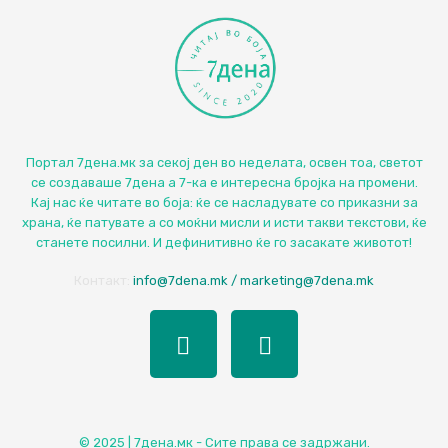
Портал 7дена.мк за секој ден во неделата, освен тоа, светот
се создаваше 7дена а 7-ка е интересна бројка на промени.
Кај нас ќе читате во боја: ќе се насладувате со приказни за
храна, ќе патувате а со моќни мисли и исти такви текстови, ќе
станете посилни. И дефинитивно ќе го засакате животот!
Контакт:
info@7dena.mk / marketing@7dena.mk
© 2025 | 7дена.мк - Сите права се задржани.