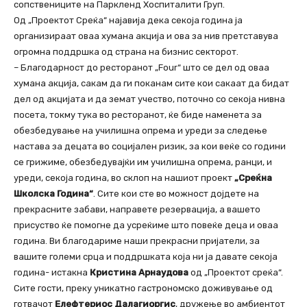
сопствениците на Паркленд Хоспиталити Груп.
Од „Проектот Среќа“ најавија дека секоја година ја
организираат оваа хумана акција и ова за нив претставува
огромна поддршка од страна на бизнис секторот.
– Благодарност до ресторанот „Four“ што се дел од оваа
хумана акција, сакам да ги поканам сите кои сакаат да бидат
дел од акцијата и да земат учество, поточно со секоја нивна
посета, токму тука во ресторанот, ќе биде наменета за
обезбедување на училишна опрема и уреди за следење
настава за децата во социјален ризик, за кои веќе со години
се грижиме, обезбедувајќи им училишна опрема, ранци, и
уреди, секоја година, во склоп на нашиот проект
„Среќна
Школска Година“
. Сите кои сте во можност дојдете на
прекрасните забави, направете резервација, а вашето
присуство ќе помогне да усреќиме што повеќе деца и оваа
година. Ви благодариме наши прекрасни пријатели, за
вашите големи срца и поддршката која ни ја давате секоја
година- истакна
Кристина Арнаудова
од „Проектот среќа“.
Сите гости, преку уникатно гастрономско доживување од
готвачот
Елефтериос Далагиоргис
, дружење во амбиентот