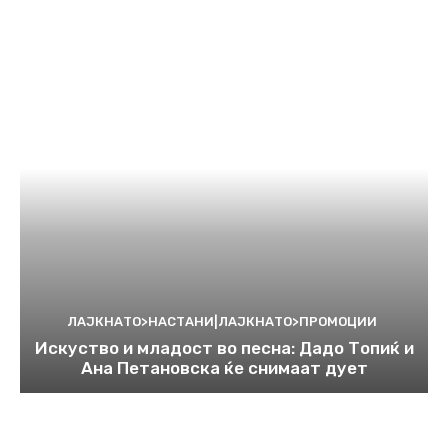
ЛАЈКНАТО>НАСТАНИ|ЛАЈКНАТО>ПРОМОЦИИ
Искуство и младост во песна: Дадо Топиќ и
Ана Петановска ќе снимаат дует