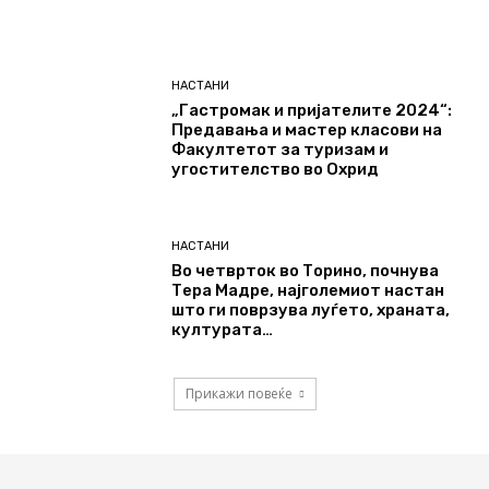
НАСТАНИ
„Гастромак и пријателите 2024“:
Предавања и мастер класови на
Факултетот за туризам и
угостителство во Охрид
НАСТАНИ
Во четврток во Торино, почнува
Тера Мадре, најголемиот настан
што ги поврзува луѓето, храната,
културата…
Прикажи повеќе