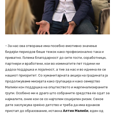
– За нас ова отворање има посебно емотивно значење
бидејќи периодов беше тежок како професионално така и
приватно. Голема благодарност до сите гости, соработници,
партнери и вработени, кои во изминатите пет години ни
дадоа поддршка и лојалност, а тие за нас и во иднина ќе се
нашиот приоритет. Со хуманитарната акција на градината ја
продолжуваме мисијата како групација и како семејство
Малиќи кон поддршка на општеството и маргинализираните
групи. Особено ми е драго што собраните средства ќе одат за
најмалите, оние кои се со најголем социјален ризик. Секое
дете заслужува среќно детство и треба да има еднаков
пристап до образование, истакна
Алтин Малиќи
, еден од