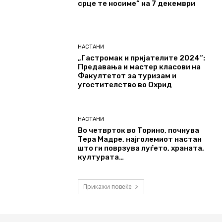
срце те носиме“ на 7 декември
НАСТАНИ
„Гастромак и пријателите 2024“:
Предавања и мастер класови на
Факултетот за туризам и
угостителство во Охрид
НАСТАНИ
Во четврток во Торино, почнува
Тера Мадре, најголемиот настан
што ги поврзува луѓето, храната,
културата…
Прикажи повеќе