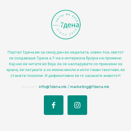
Портал 7дена.мк за секој ден во неделата, освен тоа, светот
се создаваше 7дена а 7-ка е интересна бројка на промени.
Кај нас ќе читате во боја: ќе се насладувате со приказни за
храна, ќе патувате а со моќни мисли и исти такви текстови, ќе
станете посилни. И дефинитивно ќе го засакате животот!
Контакт:
info@7dena.mk / marketing@7dena.mk