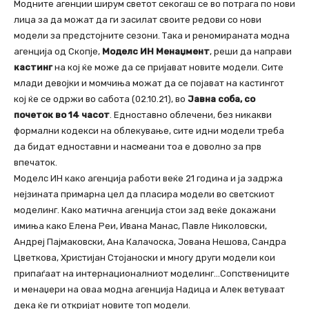
Модните агенции ширум светот секогаш се во потрага по нови
лица за да можат да ги засилат своите редови со нови
модели за предстојните сезони. Така и реномираната модна
агенција од Скопје,
Моделс ИН Менаџмент
, реши да направи
кастинг
на кој ќе може да се пријават новите модели. Сите
млади девојки и момчиња можат да се појават на кастингот
кој ќе се одржи во сабота (02.10.21), во
Јавна соба, со
почеток во 14 часот
. Едноставно облечени, без никакви
формални кодекси на облекување, сите идни модели треба
да бидат едноставни и насмеани тоа е доволно за прв
впечаток.
Моделс ИН како агенција работи веќе 21 година и ја задржа
нејзината примарна цел да пласира модели во светскиот
моделинг. Како матична агенција стои зад веќе докажани
имиња како Елена Реи, Ивана Манас, Павле Николовски,
Андреј Пајмаковски, Ана Калачоска, Јована Нешова, Сандра
Цветкова, Христијан Стојаноски и многу други модели кои
припаѓаат на интернационалниот моделинг…Сопствениците
и менаџери на оваа модна агенција Надица и Алек ветуваат
дека ќе ги откријат новите топ модели.