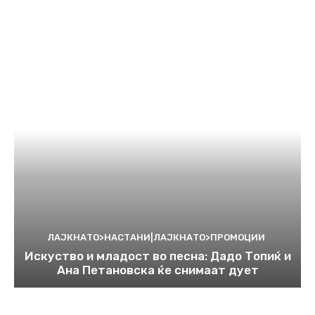
ЛАЈКНАТО>НАСТАНИ|ЛАЈКНАТО>ПРОМОЦИИ
Искуство и младост во песна: Дадо Топиќ и
Ана Петановска ќе снимаат дует