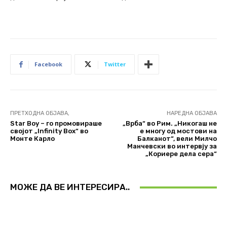
Facebook
Twitter
ПРЕТХОДНА ОБЈАВА,
НАРЕДНА ОБЈАВА
Star Boy – го промовираше
„Врба“ во Рим. „Никогаш не
својот „Infinity Box“ во
е многу од мостови на
Монте Карло
Балканот“, вели Милчо
Манчевски во интервју за
„Кориере дела сера“
МОЖЕ ДА ВЕ ИНТЕРЕСИРА..