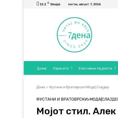
C
22.2
Skopje
петок, август 7, 2026
Дома
Лајкнато
Емотивни Нудисти
Дома
Фустани и Вратоврски>Мода|Слајдер
ФУСТАНИ И ВРАТОВРСКИ>МОДА|СЛАЈДЕ
Мојот стил. Алек