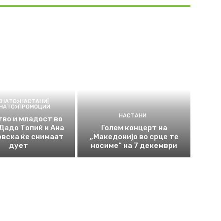
КНАТО>НАСТАНИ|
КНАТО>ПРОМОЦИИ
НАСТАНИ
во и младост во
 Дадо Топиќ и Ана
Голем концерт на
вска ќе снимаат
„Македонијо во срце те
дует
носиме“ на 7 декември