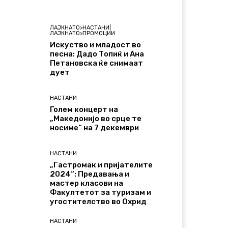
ЛАЈКНАТО>НАСТАНИ|
ЛАЈКНАТО>ПРОМОЦИИ
Искуство и младост во
песна: Дадо Топиќ и Ана
Петановска ќе снимаат
дует
НАСТАНИ
Голем концерт на
„Македонијо во срце те
носиме“ на 7 декември
НАСТАНИ
„Гастромак и пријателите
2024“: Предавања и
мастер класови на
Факултетот за туризам и
угостителство во Охрид
НАСТАНИ