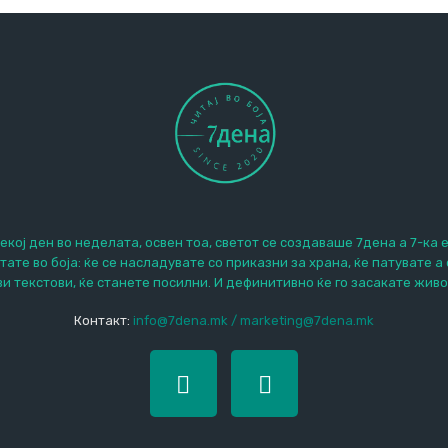
екој ден во неделата, освен тоа, светот се создаваше 7дена а 7-ка 
итате во боја: ќе се насладувате со приказни за храна, ќе патувате а
ви текстови, ќе станете посилни. И дефинитивно ќе го засакате живо
Контакт:
info@7dena.mk / marketing@7dena.mk