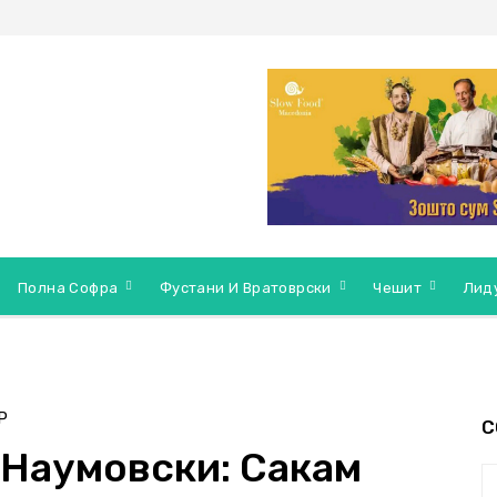
Полна Софра
Фустани И Вратоврски
Чешит
Лид
Р
С
 Наумовски: Сакам