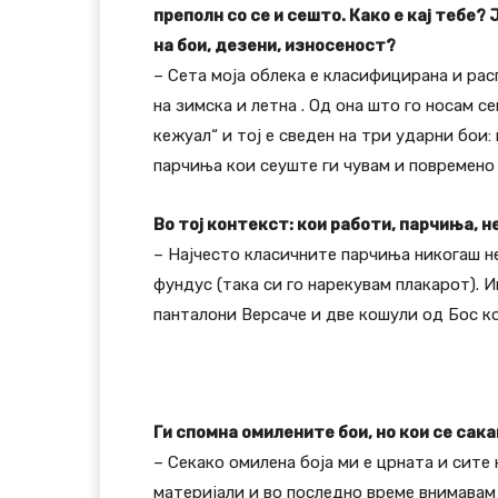
преполн со се и сешто. Како е кај тебе?
на бои, дезени, износеност?
– Сета моја облека е класифицирана и рас
на зимска и летна . Од она што го носам с
кежуал“ и тој е сведен на три ударни бои:
парчиња кои сеуште ги чувам и повремено
Во тој контекст: кои работи, парчиња, 
– Најчесто класичните парчиња никогаш не
фундус (така си го нарекувам плакарот). 
панталони Версаче и две кошули од Бос ко
Ги спомна омилените бои, но кои се сак
– Секако омилена боја ми е црната и сите
материјали и во последно време внимавам