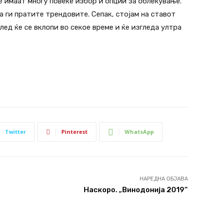
 имаат многу повеќе избор и опции за облекување.
а ги пратите трендовите. Сепак, стојам на ставот
глед ќе се вклопи во секое време и ќе изгледа ултра
Twitter
Pinterest
WhatsApp
НАРЕДНА ОБЈАВА
Наскоро. „Винодонија 2019“