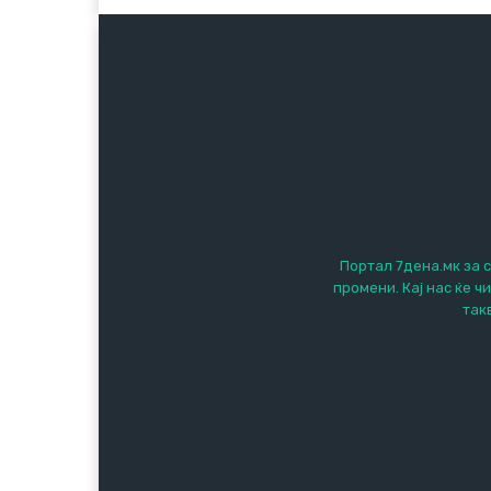
Портал 7дена.мк за с
промени. Кај нас ќе ч
так