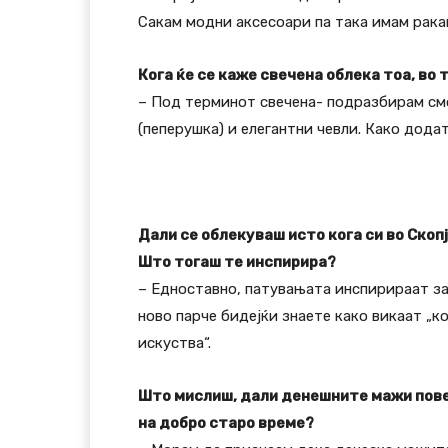
Сакам модни аксесоари па така имам ракав
Кога ќе се каже свечена облека тоа, во 
– Под терминот свечена- подразбирам см
(пеперушка) и елегантни чевли. Како дода
Дали се облекуваш исто кога си во Скоп
Што тогаш те инспирира?
– Едноставно, патувањата инспирираат за
ново парче бидејќи знаете како викаат „к
искуства“.
Што мислиш, дали денешните мажи повеќ
на добро старо време?