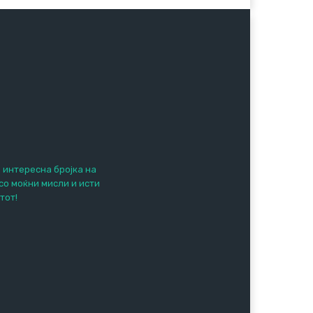
е интересна бројка на
 со моќни мисли и исти
тот!