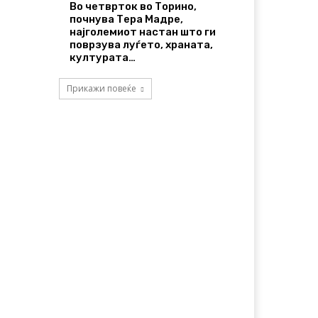
Во четврток во Торино,
почнува Тера Мадре,
најголемиот настан што ги
поврзува луѓето, храната,
културата…
Прикажи повеќе