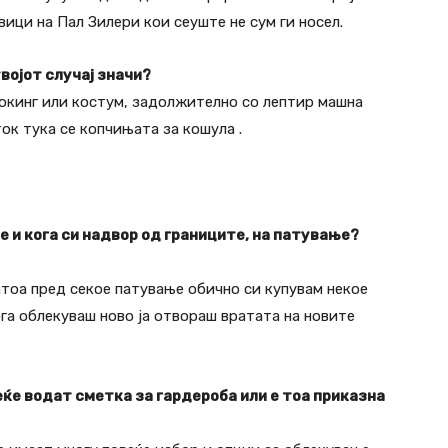
ици на Пал Зилери кои сеуште не сум ги носел.
твојот случај значи?
окинг или костум, задолжително со лептир машна
ток тука се копчињата за кошула .
је и кога си надвор од границите, на патување?
тоа пред секое патување обично си купувам некое
ога облекуваш ново ја отвораш вратата на новите
е водат сметка за гардероба или е тоа приказна