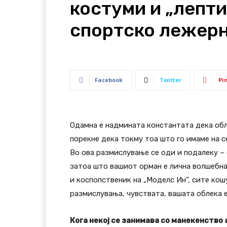
костуми и „лепт
спортско лежерн
Facebook
Twitter
Pi
Одамна е надмината константата дека обле
порекне дека токму тоа што го имаме на се
Во ова размислување се оди и подалеку –
затоа што вашиот орман е лична волшебна
и коспопственик на „Моделс Ин“, сите кошу
размислувања, чувствата, вашата облека 
Кога некој се занимава со манекенство 