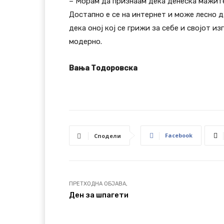
– Морам да признаам дека денеска мажите
Достапно е се на интернет и може лесно д
дека оној кој се грижи за себе и својот из
модерно.
Вања Тодоровска
Facebook
Сподели
ПРЕТХОДНА ОБЈАВА,
Ден за шпагети