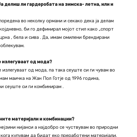
 Ја делиш ли гардеробата на зимска- летна, или и
поредена во неколку ормани и секако дека ја делам
екојдневно, би го дефинирал мојот стил како „спорт
 црна , бела и сива . Да, имам омилени брендирани
 облекувам.
не излегуваат од мода?
 излегуваат од мода, па така сеуште си ги чувам во
Имам маичка на Жан Пол Готје од 1996 година,
и сеуште си ги комбинирам .
аните материјали и комбинации?
 нејзини нијанси а најдобро се чуствувам во природни
 кога купувам да бидат еко преработени материјали.