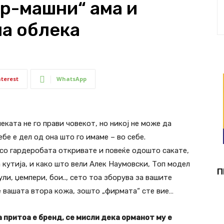
ир-машни“ ама и
а облека
nterest
WhatsApp
ката не го прави човекот, но никој не може да
бе е дел од она што го имаме – во себе.
 со гардеробата откривате и повеќе одошто сакате,
 кутија, и како што вели Алек Наумовски, Топ модел
П
ли, џемпери, бои.., сето тоа зборува за вашите
е вашата втора кожа, зошто „фирмата“ сте вие…
а притоа е бренд, се мисли дека орманот му е