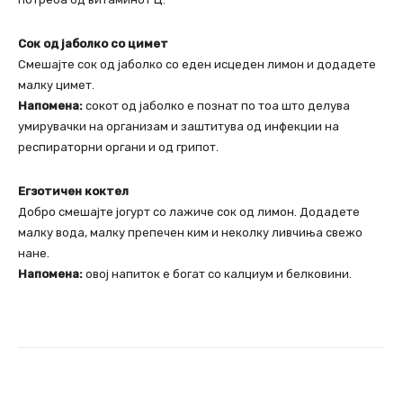
Сок од јаболко со цимет
Смешајте сок од јаболко со еден исцеден лимон и додадете
малку цимет.
Напомена:
сокот од јаболко е познат по тоа што делува
умирувачки на организам и заштитува од инфекции на
респираторни органи и од грипот.
Егзотичен коктел
Добро смешајте јогурт со лажиче сок од лимон. Додадете
малку вода, малку препечен ким и неколку ливчиња свежо
нане.
Напомена:
овој напиток е богат со калциум и белковини.
Facebook
Twitter
Pinterest