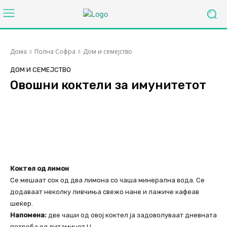
Дома
Полна Софра
Дом и семејство
ДОМ И СЕМЕЈСТВО
Овошни коктели за имунитетот
Facebook
Twitter
Pinterest
Коктел од лимон
Се мешаат сок од два лимона со чаша минерална вода. Се
додаваат неколку ливчиња свежо нане и лажиче кафеав
шеќер.
Напомена:
две чаши од овој коктел ја задоволуваат дневната
потреба од витаминот Ц.