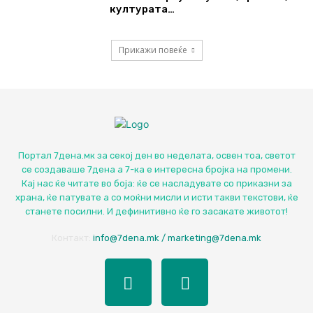
културата…
Прикажи повеќе
Портал 7дена.мк за секој ден во неделата, освен тоа, светот
се создаваше 7дена а 7-ка е интересна бројка на промени.
Кај нас ќе читате во боја: ќе се насладувате со приказни за
храна, ќе патувате а со моќни мисли и исти такви текстови, ќе
станете посилни. И дефинитивно ќе го засакате животот!
Контакт:
info@7dena.mk / marketing@7dena.mk