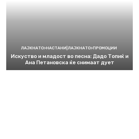
ЛАЈКНАТО>НАСТАНИ|ЛАЈКНАТО>ПРОМОЦИИ
Искуство и младост во песна: Дадо Топиќ и
Ана Петановска ќе снимаат дует