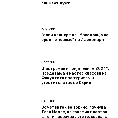
снимаат дует
НАСТАНИ
Голем концерт на „Македонијо во
срце те носиме“ на 7 декември
НАСТАНИ
„Гастромак и пријателите 2024“:
Предавања и мастер класови на
Факултетот за туризам и
угостителство во Охрид
НАСТАНИ
Во четврток во Торино, почнува
Тера Мадре, најголемиот настан
што ги поврзува луѓето, храната,