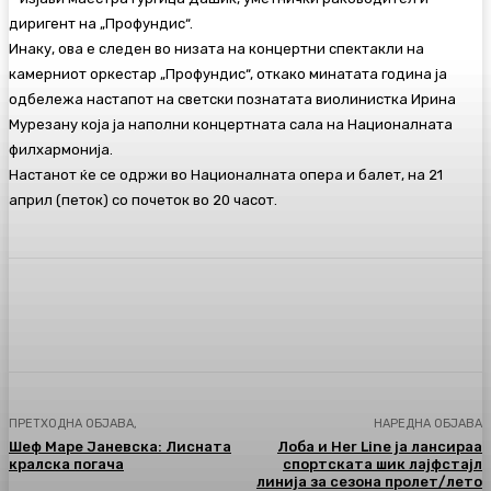
диригент на „Профундис“.
Инаку, ова е следен во низата на концертни спектакли на
камерниот оркестар „Профундис“, откако минатата година ја
одбележа настапот на светски познатата виолинистка Ирина
Мурезану која ја наполни концертната сала на Националната
филхармонија.
Настанот ќе се одржи во Националната опера и балет, на 21
април (петок) со почеток во 20 часот.
Facebook
Twitter
Pinterest
WhatsA
ПРЕТХОДНА ОБЈАВА,
НАРЕДНА ОБЈАВА
Шеф Маре Јаневска: Лисната
Лоба и Her Line ја лансираа
кралска погача
спортската шик лајфстајл
линија за сезона пролет/лето