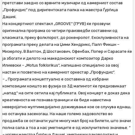
претстави заедно со врвните музичари од камерниот состав
„Профундис“ под диригентската палка на маестра Ѓурѓица
Дашиќ.
На концертниот спектакл „GROOVE“ (ГРУВ) ќе прозвучи
оригинална програма со четири праизведби составени од
класиката, преку фолклорот, до рокенролот. Ексклузивноста на
програмата преку делата на Џими Хендрикс, Палп Фикшн –
Мизерлоу, В.Валтон, Д.Шостакович, Офенбах, Попер и Сарасате ќе
ја збогати и делото на македонскиот композитор Дарко
Илиевски – „Motus folklorikus“, напишано специјално за овој
настан и посветено на камерниот оркестар „Профундис“.
– „ Програмата концептуално е составена од избрани
композиции коишто во фузија со 3Д мапингот ќе предизвикаат
„напад“ на сите сетила кај публиката. Овој концерт е доказ дека
креативноста не познава граници и ќе биде навистина
неверојатно мултимедијално доживување кое се случува еднаш,
но останува засекогаш. На наше големо задоволство во
продажба се останати уште многу мал број на билети, што значи
полна сала а тоа а нас уметниците е од исклучително значење. “
– изјави маестра Ѓурѓица Дашиќ, уметнички раководител и