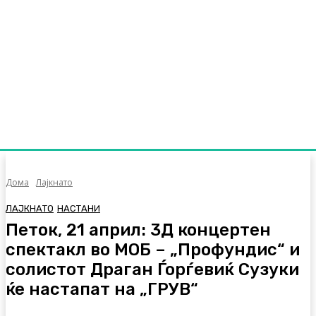
Дома
Лајкнато
ЛАЈКНАТО
НАСТАНИ
Петок, 21 април: 3Д концертен
спектакл во МОБ – „Профундис“ и
солистот Драган Ѓорѓевиќ Сузуки
ќе настапат на „ГРУВ“