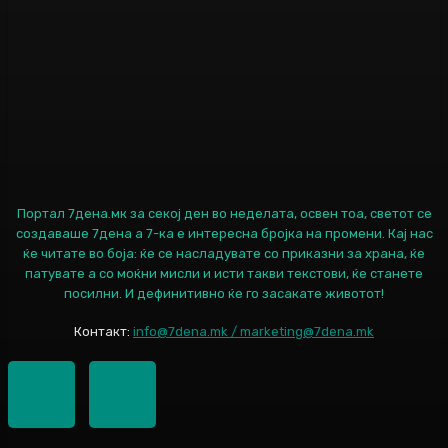
Портал 7дена.мк за секој ден во неделата, освен тоа, светот се
создаваше 7дена а 7-ка е интересна бројка на промени. Кај нас
ќе читате во боја: ќе се насладувате со приказни за храна, ќе
патувате а со моќни мисли и исти такви текстови, ќе станете
посилни. И дефинитивно ќе го засакате животот!
Контакт:
info@7dena.mk / marketing@7dena.mk