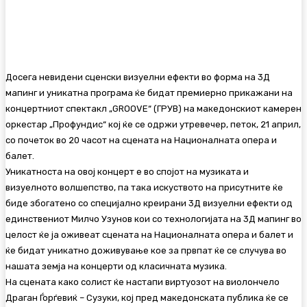
Facebook
Twitter
Pinterest
WhatsA
Досега невидени сценски визуелни ефекти во форма на 3Д
мапинг и уникатна програма ќе бидат премиерно прикажани на
концертниот спектакл „GROOVE“ (ГРУВ) на македонскиот камерен
оркестар „Профундис“ кој ќе се одржи утревечер, петок, 21 април,
со почеток во 20 часот на сцената на Националната опера и
балет.
Уникатноста на овој концерт е во спојот на музиката и
визуелното волшепство, па така искуството на присутните ќе
биде збогатено со специјално креирани 3Д визуелни ефекти од
единствениот Милчо Узунов кои со технологијата на 3Д мапинг во
целост ќе ја оживеат сцената на Националната опера и балет и
ќе бидат уникатно доживување кое за првпат ќе се случува во
нашата земја на концерти од класичната музика.
На сцената како солист ќе настапи виртуозот на виолончело
Драган Ѓорѓевиќ – Сузуки, кој пред македонската публика ќе се