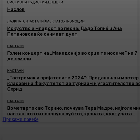
ЕМОТИВНИ НУДИСТИ>БЕЛЕШКИ
Наслов
ЛАЈКНАТО>НАСТАНИ|ЛАЈКНАТО>ПРОМОЦИИ
Искуство и младост во песна: Дадо Топиќ и Ана
Петановска ќе снимаат дует
НАСТАНИ
Голем концерт на „Македонијо во срце те носиме“ на 7
декември
НАСТАНИ
„Гастромак и пријателите 2024“: Предавања и мастер
класови на Факултетот за туризам и угостителство в
Охрид
НАСТАНИ
Во четврток во Торино, почнува Тера Мадре, најголеми
настан што ги поврзува луѓето, храната, културата…
Прикажи повеќе