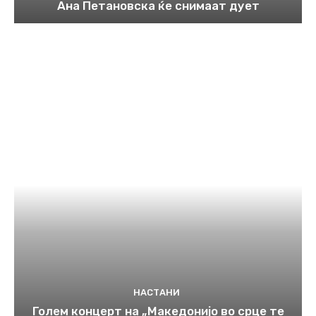
Ана Петановска ќе снимаат дует
НАСТАНИ
Голем концерт на „Македонијо во срце те