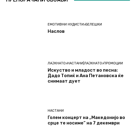
ЕМОТИВНИ НУДИСТИ>БЕЛЕШКИ
Наслов
ЛАЈКНАТО>НАСТАНИ|ЛАЈКНАТО>ПРОМОЦИИ
Искуство и младост во песна:
Дадо Топиќ и Ана Петановска ќе
снимаат дует
НАСТАНИ
Голем концерт на „Македонијо во
срце те носиме“ на 7 декември