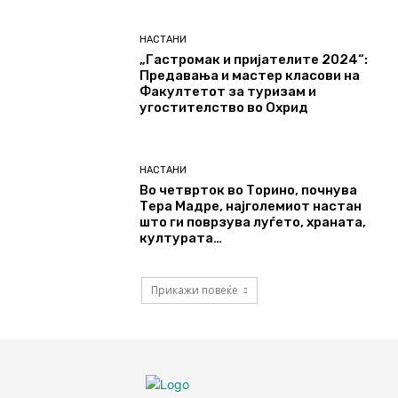
НАСТАНИ
„Гастромак и пријателите 2024“:
Предавања и мастер класови на
Факултетот за туризам и
угостителство во Охрид
НАСТАНИ
Во четврток во Торино, почнува
Тера Мадре, најголемиот настан
што ги поврзува луѓето, храната,
културата…
Прикажи повеќе