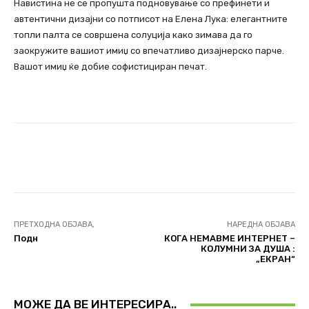
Навистина не се пропушта подновување со префинети и
автентични дизајни со потписот на Елена Лука: елегантните
топли палта се совршена солуција како зимава да го
заокружите вашиот имиџ со впечатливо дизајнерско парче.
Вашот имиџ ќе добие софистициран печат.
Facebook
Twitter
Pinterest
ПРЕТХОДНА ОБЈАВА,
НАРЕДНА ОБЈАВА
Подн
КОГА НЕМАВМЕ ИНТЕРНЕТ –
КОЛУМНИ ЗА ДУША :
„ЕКРАН“
МОЖЕ ДА ВЕ ИНТЕРЕСИРА..