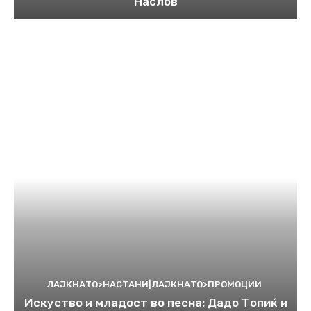
Наслов
ЛАЈКНАТО>НАСТАНИ|ЛАЈКНАТО>ПРОМОЦИИ
Искуство и младост во песна: Дадо Топиќ и