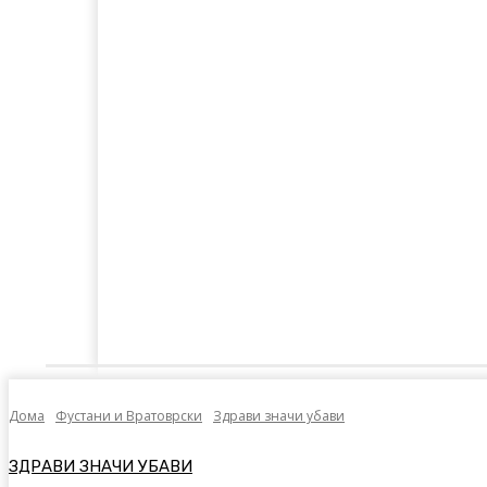
Дома
Лајкнато
Емотивни Нудисти
Пол
Дома
Фустани и Вратоврски
Здрави значи убави
ЗДРАВИ ЗНАЧИ УБАВИ