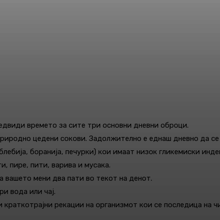
редвиди времето за сите три основни дневни оброци.
 природно цедени сокови. Задолжително е еднаш дневно да се 
еблебија, боранија, печурки) кои имаат низок гликемиски инде
, пире, пити, варива и мусака.
а вашето мени два пати во текот на денот.
ри вода или чај.
и краткотрајни рекации на организмот кои се последица на 