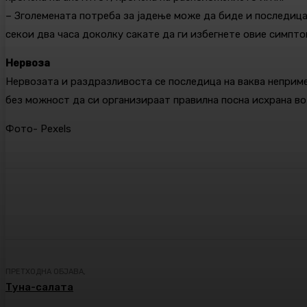
– Зголемената потреба за јадење може да биде и последица 
секои два часа доколку сакате да ги избегнете овие симптом
Нервоза
Нервозата и раздразливоста се последица на ваква неприме
без можност да си организираат правилна посна исхрана во 
Фото- Pexels
Сподели
Facebook
Twitter
ПРЕТХОДНА ОБЈАВА,
Туна-салата