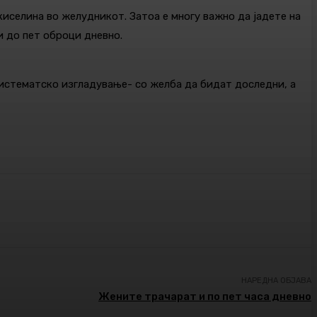
киселина во желудникот. Затоа е многу важно да јадете на
и до пет оброци дневно.
систематско изгладување- со желба да бидат доследни, а
НАРЕДНА ОБЈАВА
Жените трачарат и по пет часа дневно