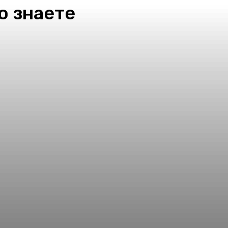
о знаете
pp