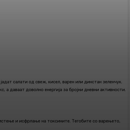
јадат салати од свеж, кисел, варен или динстан зеленчук.
кс, а даваат доволно енергија за бројни дневни активности.
чистење и исфрлање на токсините. Тегобите со варењето,