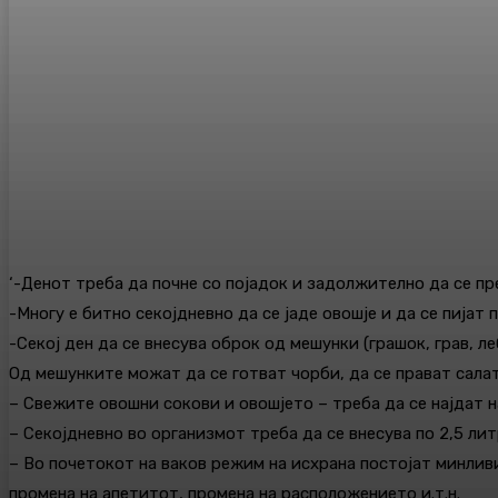
‘-Денот треба да почне со појадок и задолжително да се п
-Многу е битно секојдневно да се јаде овошје и да се пијат
-Секој ден да се внесува оброк од мешунки (грашок, грав, л
Од мешунките можат да се готват чорби, да се прават салати
– Свежите овошни сокови и овошјето – треба да се најдат н
– Секојдневно во организмот треба да се внесува по 2,5 лит
– Во почетокот на ваков режим на исхрана постојат минлив
промена на апетитот, промена на расположението и.т.н.