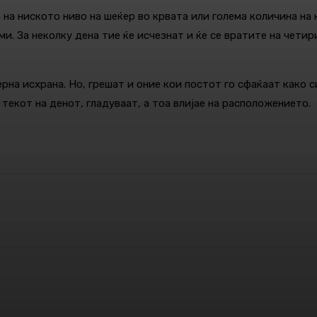
на ниското ниво на шеќер во крвата или голема количина на 
и. За неколку дена тие ќе исчезнат и ќе се вратите на четир
рна исхрана. Но, грешат и оние кои постот го сфаќаат како 
текот на денот, гладуваат, а тоа влијае на расположението.
Pinterest
WhatsApp