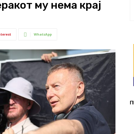
ракот му нема крај
nterest
WhatsApp
П