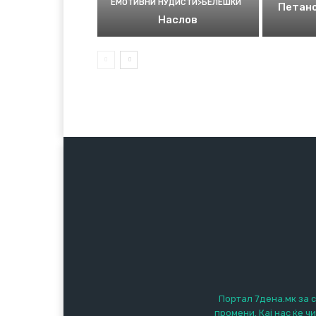
ЕМОТИВНИ НУДИСТИ>БЕЛЕШКИ
Петано
Наслов
Портал 7дена.мк за с
промени. Кај нас ќе ч