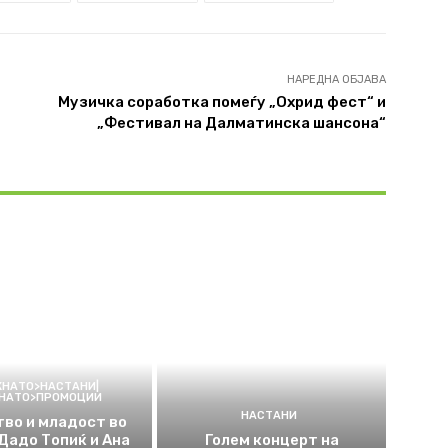
НАРЕДНА ОБЈАВА
Музичка соработка помеѓу „Охрид фест“ и
„Фестивал на Далматинска шансона“
КНАТО>НАСТАНИ|
КНАТО>ПРОМОЦИИ
НАСТАНИ
во и младост во
 Дадо Топиќ и Ана
Голем концерт на