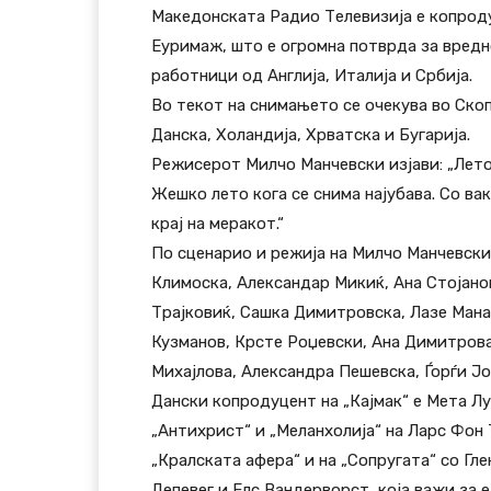
Македонската Радио Телевизија е копрод
Еуримаж, што е огромна потврда за вредн
работници од Англија, Италија и Србија.
Во текот на снимањето се очекува во Ско
Данска, Холандија, Хрватска и Бугарија.
Режисерот Милчо Манчевски изјави: „Лето
Жешко лето кога се снима најубава. Со ва
крај на меракот.“
По сценарио и режија на Милчо Манчевски
Климоска, Александар Микиќ, Ана Стојано
Трајковиќ, Сашка Димитровска, Лазе Манас
Кузманов, Крсте Роџевски, Ана Димитров
Михајлова, Александра Пешевска, Ѓорѓи Јо
Дански копродуцент на „Кајмак“ е Мета Л
„Антихрист“ и „Меланхолија“ на Ларс Фон 
„Кралската афера“ и на „Сопругата“ со Гл
Депевег и Елс Вандерворст, која важи за 