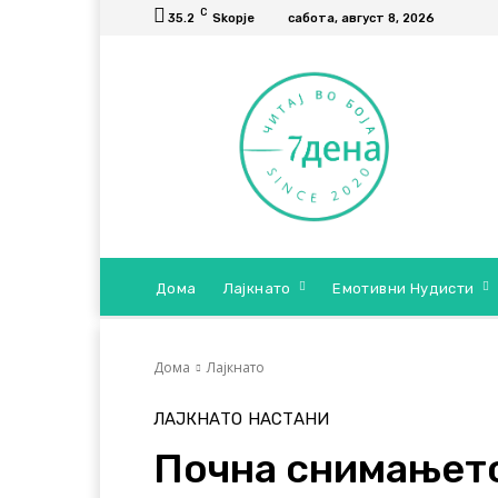
C
35.2
Skopje
сабота, август 8, 2026
Дома
Лајкнато
Емотивни Нудисти
Дома
Лајкнато
ЛАЈКНАТО
НАСТАНИ
Почна снимањето 