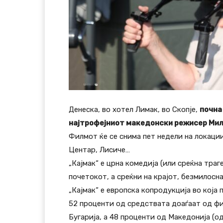
Денеска, во хотел Лимак, во Скопје,
почна
најтрофејниот македонски режисер Ми
Филмот ќе се снима пет недели на локации
Центар, Лисиче…
„Кајмак“ е црна комедија (или среќна траге
почетокот, а среќни на крајот, безмилосн
„Кајмак“ е европска копродукција во која
52 проценти од средствата доаѓаат од фи
Бугарија, а 48 проценти од Македонија (о