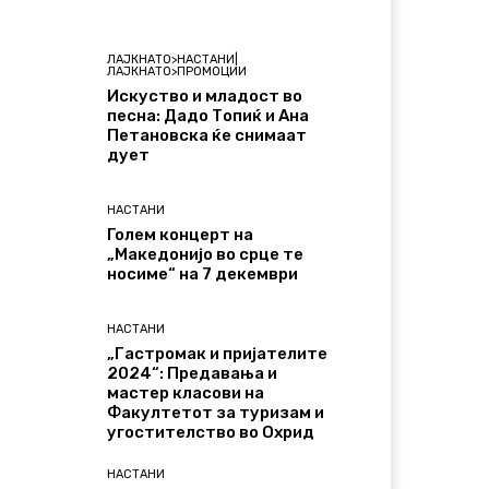
ЛАЈКНАТО>НАСТАНИ|
ЛАЈКНАТО>ПРОМОЦИИ
Искуство и младост во
песна: Дадо Топиќ и Ана
Петановска ќе снимаат
дует
НАСТАНИ
Голем концерт на
„Македонијо во срце те
носиме“ на 7 декември
НАСТАНИ
„Гастромак и пријателите
2024“: Предавања и
мастер класови на
Факултетот за туризам и
угостителство во Охрид
НАСТАНИ