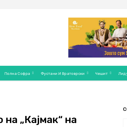
Полна Софра
Фустани И Вратоврски
Чешит
Лид
С
на „Кајмак“ на