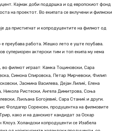
уцент. Кајмак доби поддршка и од европскиот фонд
оста на проектот. Во екипата се вклучени и филмски
пје да пристигнат и копродуцентите на филмот од
 е преубава работа. Жешко лето е уште поубава.
ков супериорен актерски тим и топ екипа му нема
, во филмот играат: Камка Тоциновски, Сара
вска, Симона Спировска, Петар Мирчевски, Филип
ковски, Јасмина Василева, Дејан Лилиќ, Елена
а, Никола Ристески, Ангела Димитрова, Соња
левски, Љиљана Богојевиќ, Сара Станиќ и други.
уис Фолдагер Соренсен, продуцентка на филмовите
Трир, како и на данскиот кандидат за Оскар
ен Клоуз. Холандски копродуценти се Изабела
една од најискусните холандски продуценти, со