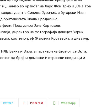
“ и „Танчер во мракот“ на Ларс Фон Трир и „Сè е тоа
и копродуцент е Синиша Јуричиќ, а бугарски Иван
од британската Скала Продакшнс.
а филм. Продуцира Јане Ќортошев.
нглија, директор на фотографија данецот Улрик
евска, костимограф Жаклина Крстевска, а дизајнер
 НЛБ Банка и Виза, а партнери на филмот се Окта,
огнат од бројни домашни и странски поединци и
Twitter
Pinterest
WhatsApp