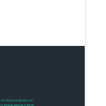
е интересна бројка на
 со моќни мисли и исти