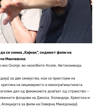
 да се снима „Кајмак“, седмиот филм на
лчо Манчевски
.
 низ Скопје, во населбите Козле, Автокоманда,
дија) за две семејства, кои се пристојни на
а критика на лицемерието и малограѓанштината.
 поголем дел од финансиите доаѓаат од странство –
лмските фондови на Данска, Холандија, Хрватска и
д Агенцијата за филм на Северна Македонија).