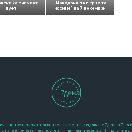
вска ќе снимаат
„Македонијо во срце те
дует
носиме“ на 7 декември
екој ден во неделата, освен тоа, светот се создаваше 7дена а 7-ка 
итате во боја: ќе се насладувате со приказни за храна, ќе патувате а