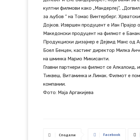
култни филмови како „Мандерлеј“, „Догвил
за љубов “ на Томас Винтерберг. Хрватск
Дојков. Извршен продуцент е Иан Прајор 
Македонски продуцент на филмот е Банан
Продукциски дизајнер е Дејвид Манс од А
Боел Бенцен, кастинг директор Милка Анч
на шминка Марио Микисанти.
Главни партнери на филмот се Алкалоид, и
Тиквеш, Витаминка и Лимак. Филмот е пом
компании.
Фото: Маја Аргакијева
Facebook
Сподели