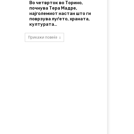
Во четврток во Торино,
почнува Тера Мадре,
најголемиот настан што ги
поврзува луѓето, храната,
културата…
Прикажи повеќе