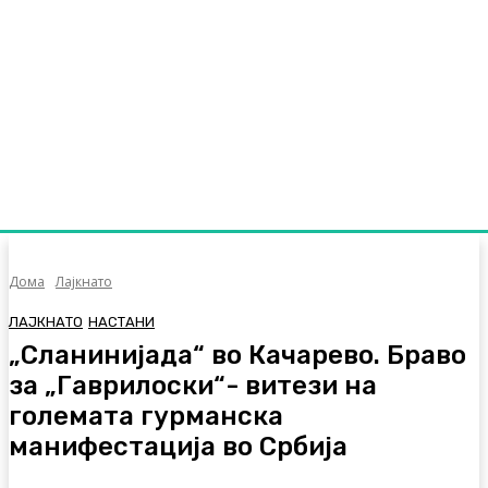
Дома
Лајкнато
ЛАЈКНАТО
НАСТАНИ
„Сланинијада“ во Качарево. Браво
за „Гаврилоски“- витези на
големата гурманска
манифестација во Србија