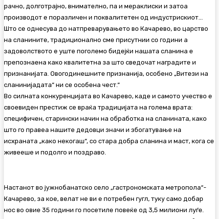
рачно, долготрајно, внимателно, па и мераклиски и затоа
производот е поразличен и поквалитетен од индустрискиот…
Што се однесува до натпреварувањето во Качарево, во царство
на сланините, традиционално сме присутнии со години а
задоволството е уште поголемо бидејќи нашата сланина е
препознаена како квалитетна за што сведочат наградите и
признанијата. Овогодинешните признанија, особено „Витези на
сланинијадата“ ни се особена чест.“
Во силната конкуренцијата во Качарево, каде и самото учество е
своевиден престиж се враќа традицијата на голема врата:
специфичен, старински начин на обработка на сланината, како
што го правеа нашите дедовци значи и збогатување на
исхраната „како некогаш“, со стара добра сланина и маст, кога се
живееше и подолго и поздраво.
Настанот во јужнобанатско село „гастрономската метропола“-
Качарево, за кое, велат не ви е потребен гугл, туку само добар
нос во овие 35 години го посетиле повеќе од 3,5 милиони луѓе.