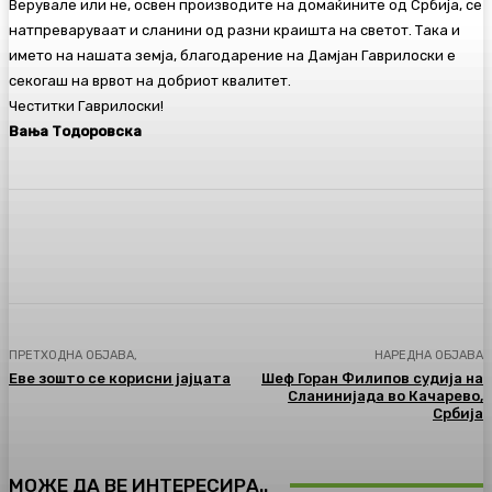
Верувале или не, освен производите на домаќините од Србија, се
натпреваруваат и сланини од разни краишта на светот. Така и
името на нашата земја, благодарение на Дамјан Гаврилоски е
секогаш на врвот на добриот квалитет.
Честитки Гаврилоски!
Вања Тодоровска
Facebook
Twitter
Pinterest
WhatsA
ПРЕТХОДНА ОБЈАВА,
НАРЕДНА ОБЈАВА
Еве зошто се корисни јајцата
Шеф Горан Филипов судија на
Сланинијада во Качарево,
Србија
МОЖЕ ДА ВЕ ИНТЕРЕСИРА..