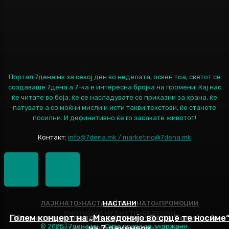
Портал 7дена.мк за секој ден во неделата, освен тоа, светот се
создаваше 7дена а 7-ка е интересна бројка на промени. Кај нас
ќе читате во боја: ќе се насладувате со приказни за храна, ќе
патувате а со моќни мисли и исти такви текстови, ќе станете
посилни. И дефинитивно ќе го засакате животот!
Контакт:
info@7dena.mk / marketing@7dena.mk
ЛАЈКНАТО>НАСТАНИ|ЛАЈКНАТО>ПРОМОЦИИ
НАСТАНИ
ЕМОТИВНИ НУДИСТИ>БЕЛЕШКИ
Голем концерт на „Македонијо во срце те носиме
Искуство и младост во песна: Дадо Топиќ и Ана
© 2025 | 7дена.мк - Сите права се задржани.
Петановска ќе снимаат дует
на 7 декември
Наслов