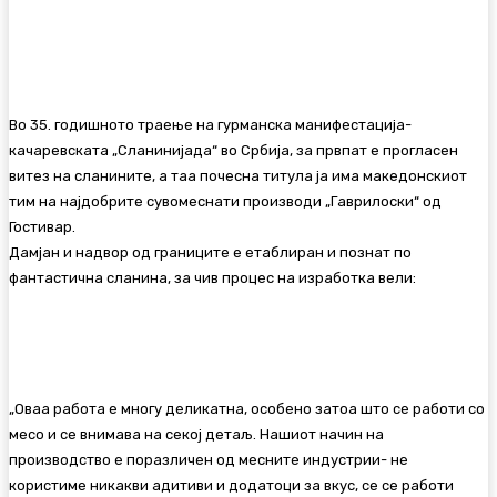
Facebook
Twitter
Pinterest
WhatsA
Во 35. годишното траење на гурманска манифестација-
качаревската „Сланинијада“ во Србија, за првпат е прогласен
витез на сланините, а таа почесна титула ја има македонскиот
тим на најдобрите сувомеснати производи „Гаврилоски“ од
Гостивар.
Дамјан и надвор од границите е етаблиран и познат по
фантастична сланина, за чив процес на изработка вели:
„Оваа работа е многу деликатна, особено затоа што се работи со
месо и се внимава на секој детаљ. Нашиот начин на
производство е поразличен од месните индустрии- не
користиме никакви адитиви и додатоци за вкус, се се работи