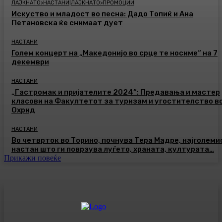
ЛАЈКНАТО>НАСТАНИ|ЛАЈКНАТО>ПРОМОЦИИ
Искуство и младост во песна: Дадо Топиќ и Ана
Петановска ќе снимаат дует
НАСТАНИ
Голем концерт на „Македонијо во срце те носиме“ на 7
декември
НАСТАНИ
„Гастромак и пријателите 2024“: Предавања и мастер
класови на Факултетот за туризам и угостителство в
Охрид
НАСТАНИ
Во четврток во Торино, почнува Тера Мадре, најголеми
настан што ги поврзува луѓето, храната, културата…
Прикажи повеќе