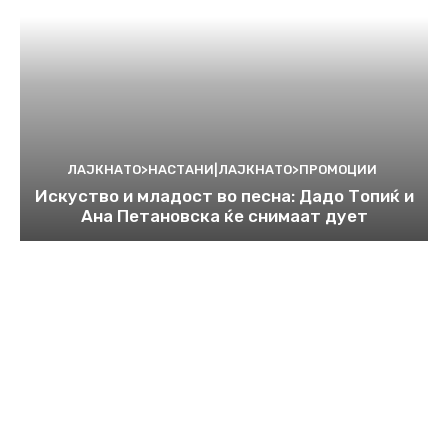
ЛАЈКНАТО>НАСТАНИ|ЛАЈКНАТО>ПРОМОЦИИ
Искуство и младост во песна: Дадо Топиќ и
Ана Петановска ќе снимаат дует