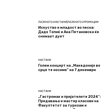
ЛАЈКНАТО>НАСТАНИ|ЛАЈКНАТО>ПРОМОЦИИ
Искуство и младост во песна:
Дадо Топиќ и Ана Петановска ќе
снимаат дует
НАСТАНИ
Голем концерт на „Македонијо во
срце те носиме“ на 7 декември
НАСТАНИ
„Гастромак и пријателите 2024“:
Предавања и мастер класови на
Факултетот за туризам и