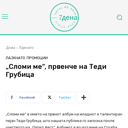
Дома
Лајкнато
ЛАЈКНАТО
ПРОМОЦИИ
„Сломи ме“, првенче на Теди
Грубица
Facebook
Twitter
„Сломи ме“ е името на првиот албум на младиот и талентиран
пејач Теди Грубица, што нашата публика го запозна после
учеството на „Охрид фест“. Албумот е во издание на Croatia