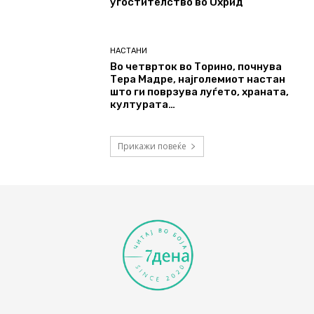
угостителство во Охрид
НАСТАНИ
Во четврток во Торино, почнува
Тера Мадре, најголемиот настан
што ги поврзува луѓето, храната,
културата…
Прикажи повеќе