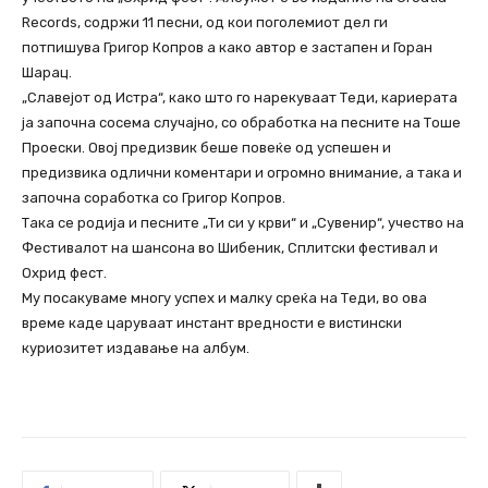
Records, содржи 11 песни, од кои поголемиот дел ги
потпишува Григор Копров а како автор е застапен и Горан
Шарац.
„Славејот од Истра“, како што го нарекуваат Теди, кариерата
ја започна сосема случајно, со обработка на песните на Тоше
Проески. Овој предизвик беше повеќе од успешен и
предизвика одлични коментари и огромно внимание, а така и
започна соработка со Григор Копров.
Така се родија и песните „Ти си у крви“ и „Сувенир“, учество на
Фестивалот на шансона во Шибеник, Сплитски фестивал и
Охрид фест.
Му посакуваме многу успех и малку среќа на Теди, во ова
време каде царуваат инстант вредности е вистински
куриозитет издавање на албум.