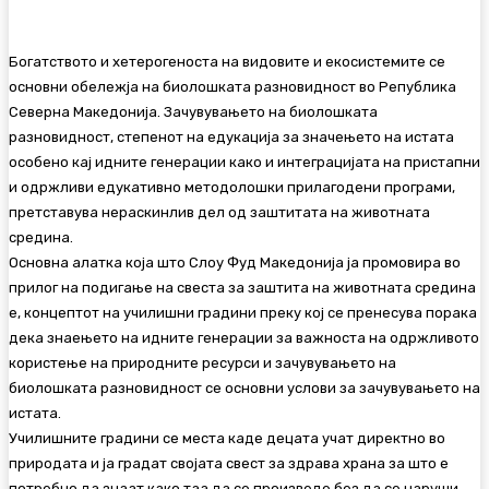
Богатството и хетерогеноста на видовите и екосистемите се
основни обележја на биолошката разновидност во Република
Северна Македонија. Зачувувањето на биолошката
разновидност, степенот на едукација за значењето на истата
особено кај идните генерации како и интеграцијата на пристапни
и одржливи едукативно методолошки прилагодени програми,
претставува нераскинлив дел од заштитата на животната
средина.
Основна алатка која што Слоу Фуд Македонија ја промовира во
прилог на подигање на свеста за заштита на животната средина
е, концептот на училишни градини преку кој се пренесува порака
дека знаењето на идните генерации за важноста на одржливото
користење на природните ресурси и зачувувањето на
биолошката разновидност се основни услови за зачувувањето на
истата.
Училишните градини се места каде децата учат директно во
природата и ја градат својата свест за здрава храна за што е
потребно да знаат како таа да се произведе без да се наруши