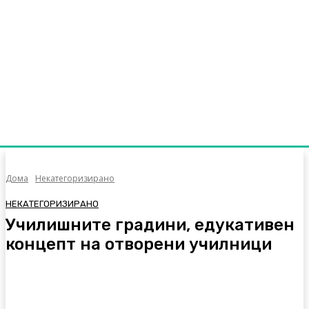
Дома
Некатегоризирано
НЕКАТЕГОРИЗИРАНО
Училишните градини, едукативен
концепт на отворени училници
Facebook
Twitter
Pinterest
WhatsA