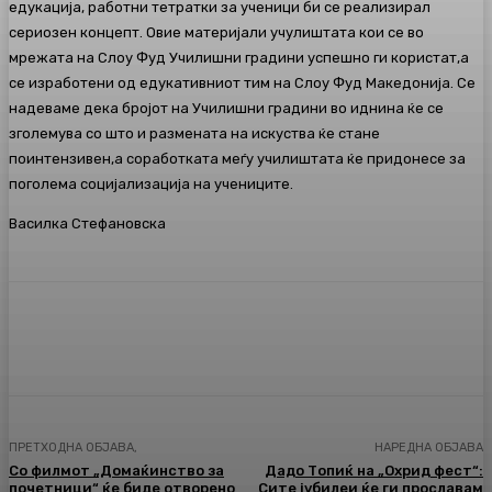
едукација, работни тетратки за ученици би се реализирал
сериозен концепт. Овие материјали учулиштата кои се во
мрежата на Слоу Фуд Училишни градини успешно ги користат,а
се изработени од едукативниот тим на Слоу Фуд Македонија. Се
надеваме дека бројот на Училишни градини во иднина ќе се
зголемува со што и размената на искуства ќе стане
поинтензивен,а соработката меѓу училиштата ќе придонесе за
поголема социјализација на учениците.
Василка Стефановска
Facebook
Twitter
Pinterest
WhatsA
ПРЕТХОДНА ОБЈАВА,
НАРЕДНА ОБЈАВА
Со филмот „Домаќинство за
Дадо Топиќ на „Охрид фест“:
почетници“ ќе биде отворено
Сите јубилеи ќе ги прославам