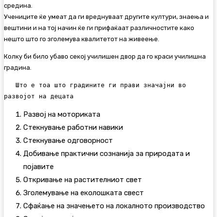
средина.
Учениците ќе умеат да ги вреднуваат другите култури, знаења и
вештини и на тој начин ќе ги прифаќаат различностите како
нешто што го зголемува квалитетот на живеење.
Колку би било убаво секој училишен двор да го краси училишна
градина.
   Што е тоа што градините ги прави значајни во 
развојот на децата
Развој на моториката
Стекнување работни навики
Стекнување одговорност
Добивање практични сознанија за природата и
појавите
Откривање на растителниот свет
Зголемување на еколошката свест
Сфаќање на значењето на локалното производство