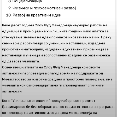
Социјализација
Физички и психоемотивен развој
Развој на креативни идеи
Веќе десет години Слоу Фуд Македонија неуморно работи на
едукација и промоција на Училишните градини како алатка за
стекнување знаења на еден поинаков иновативен начин. Преку
семинари, работилници со ученици и наставници, издадени
промотивни материјали, издадени едукативни прирачници за
наставници и ученици и воспоставени градини се разви мрежа
од дваесет училишта.
Освен иницијативата на Слоу Фуд Македонија кои своите
активности ги спреведува благодарејќи на поддршката од
Министерство за животна средина и просторно планирање, има
училишта кои самоиницијативно ги спроведуваат сличните
активности.
Кога “ Училишните градини” преку изборниот предмет
Градинарење би бил обврзан дел во годишна наставна програма,
со календар на активности, со дадена методологија на