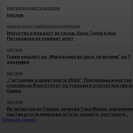
ЕМОТИВНИ НУДИСТИ>БЕЛЕШКИ
Наслов
ЛАЈКНАТО>НАСТАНИ|ЛАЈКНАТО>ПРОМОЦИИ
Искуство и младост во песна: Дадо Топиќ и Ана
Петановска ќе снимаат дует
НАСТАНИ
Голем концерт на „Македонијо во срце те носиме“ на 7
декември
НАСТАНИ
„Гастромак и пријателите 2024“: Предавања и мастер
класови на Факултетот за туризам и угостителство в
Охрид
НАСТАНИ
Во четврток во Торино, почнува Тера Мадре, најголеми
настан што ги поврзува луѓето, храната, културата…
Прикажи повеќе