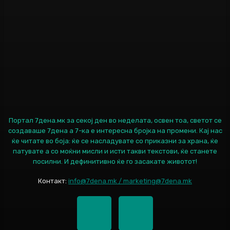
Портал 7дена.мк за секој ден во неделата, освен тоа, светот се
создаваше 7дена а 7-ка е интересна бројка на промени. Кај нас
ќе читате во боја: ќе се насладувате со приказни за храна, ќе
патувате а со моќни мисли и исти такви текстови, ќе станете
посилни. И дефинитивно ќе го засакате животот!
Контакт:
info@7dena.mk / marketing@7dena.mk