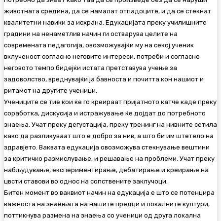
животната средина, да се намалат отпадоците, и да се стекнат
квалитетни навики за исхрана. Едукацијата преку училишните
градини на ненаметлив начин ги остварува целите на
современата педагогија, овозможувајќи му на секој ученик
вклученост согласно неговите интереси, потреби и согласно
неговото темпо бидејќи истата претставува учење за
задоволство, вреднувајќи ја бавноста и почитта кон нашиот и
ритамот на другите ученици.
Учениците се тие кои ќе го креираат пријатното катче каде преку
соработка, дискусија и истражување ќе дојдат до потребното
знаења. Учат преку дегустација, преку тренинг на нивните сетила
како да разликуваат што е добро за нив, а што би им штетело на
здравјето. Ваквата едукација овозможува стекнување вештини
за критичко размислување, и решавање на проблеми. Учат преку
набљудување, експериментирање, дебатирање и креирање на
цвсти ставови во однос на сопствените заклучоци.
Битен момент во ваквиот начин на едукација е што се потенцира
важноста на знаењата на нашите предци и локалните култури,
поттикнува размена на знаења со ученици од друга локална