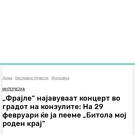
Дома
Емотивни Нудисти
Интервјуа
ИНТЕРВЈУА
„Фрајле“ најавуваат концерт во
градот на конзулите: На 29
февруари ќе ја пееме „Битола мој
роден крај“