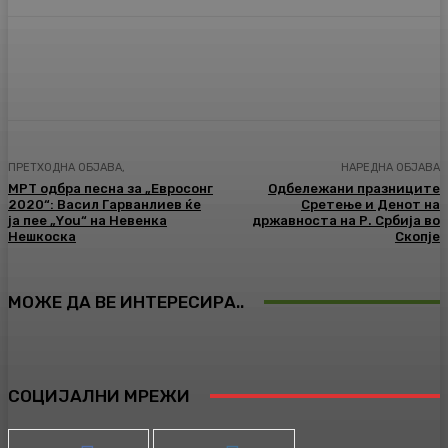
Facebook
Twitter
Pinterest
WhatsA
ПРЕТХОДНА ОБЈАВА,
НАРЕДНА ОБЈАВА
МРТ одбра песна за „Евросонг
Одбележани празниците
2020“: Васил Гарванлиев ќе
Сретење и Денот на
ја пее „Yоu“ на Невенка
државноста на Р. Србија во
Нешкоска
Скопје
МОЖЕ ДА ВЕ ИНТЕРЕСИРА..
СОЦИЈАЛНИ МРЕЖИ