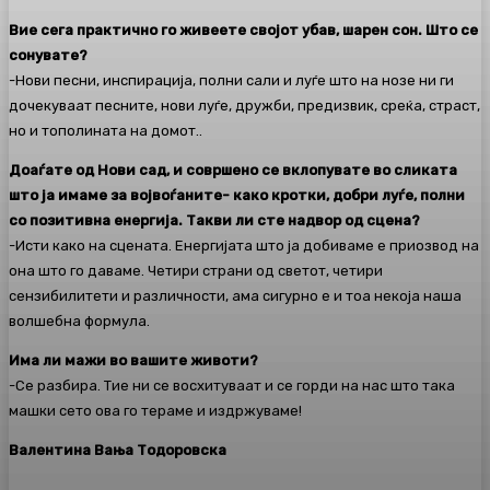
Вие сега практично го живеете својот убав, шарен сон. Што се
сонувате?
-Нови песни, инспирација, полни сали и луѓе што на нозе ни ги
дочекуваат песните, нови луѓе, дружби, предизвик, среќа, страст,
но и тополината на домот..
Доаѓате од Нови сад, и совршено се вклопувате во сликата
што ја имаме за војвоѓаните- како кротки, добри луѓе, полни
со позитивна енергија. Такви ли сте надвор од сцена?
-Исти како на сцената. Енергијата што ја добиваме е приозвод на
она што го даваме. Четири страни од светот, четири
сензибилитети и различности, ама сигурно е и тоа некоја наша
волшебна формула.
Има ли мажи во вашите животи?
-Се разбира. Тие ни се восхитуваат и се горди на нас што така
машки сето ова го тераме и издржуваме!
Валентина Вања Тодоровска