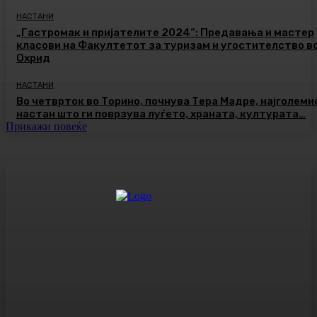
НАСТАНИ
„Гастромак и пријателите 2024“: Предавања и мастер
класови на Факултетот за туризам и угостителство в
Охрид
НАСТАНИ
Во четврток во Торино, почнува Тера Мадре, најголеми
настан што ги поврзува луѓето, храната, културата…
Прикажи повеќе