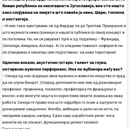
бивши републики на некогашната Југославија, вие сте нешто
како спојување на земјата што повеќе ја нема. Шарм, топлина
и носталгија.
– И ние така чувстуваме, се од Вардар па до Триглав. Прекрасно е
што музиката нема граници и нашата публика со секој концерт е
се поголема. Но, ни се јавуваат луѓе и од подалеку – Франција,
Јапонија, Америка, Англија.. И, го следиме повикот, коферите ни
се спакувани и секогаш сме подготвени- за нови територии!
Одлични вокали, акустични гитари, талент за глума,
интересен музички перформанс. Има ли љубомора меѓу вас?
– Секоја од нас градеше свое музичко и животно искуство и пред
да се случи бендот. Според дипломите ние сме од разновидни
професии- правничка, психолог, професорка по француски и
еколог, и во многуте нешта ги користиме своите знаења во оваа
работа. Секоја го прави она што најдобро го знае а одлуките ги
донесуваме заеднички. Желби, амбиции и цели ни се исти, па
чекориме заедно, напред. Еден наш соработник рече- кога
жените ќе се сложат, функционира целиот космос!
Така е и со нас.