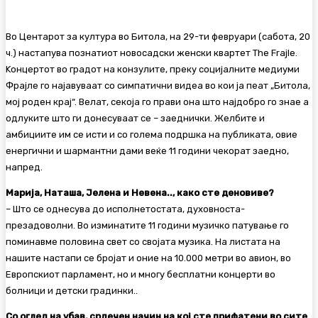
Во Центарот за култура во Битола, на 29-ти февруари (сабота, 20
ч.) настапува познатиот новосадски женски квартет The Frajle.
Kонцертот во градот на конзулите, преку социјалните медиуми
Фрајле го најавуваат со симпатични видеа во кои ја пеат „Битола,
мој роден крај“. Велат, секоја го прави она што најдобро го знае а
одлуките што ги донесуваат се – заеднички. Желбите и
амбициите им се исти и со голема подршка на публиката, овие
енергични и шармантни дами веќе 11 години чекорат заедно,
напред.
Марија, Наташа, Јелена и Невена.., како сте деновиве?
– Што се однесува до исполнетостата, духовноста-
презадоволни. Во изминатите 11 години музичко патување го
поминавме половина свет со својата музикa. На листата на
нашите настапи се бројат и оние на 10.000 метри во авион, во
Европскиот парламент, но и многу бесплатни концерти во
болници и детски градинки..
Со оглед на убав, срдечен начин на кој сте прифатени во сите