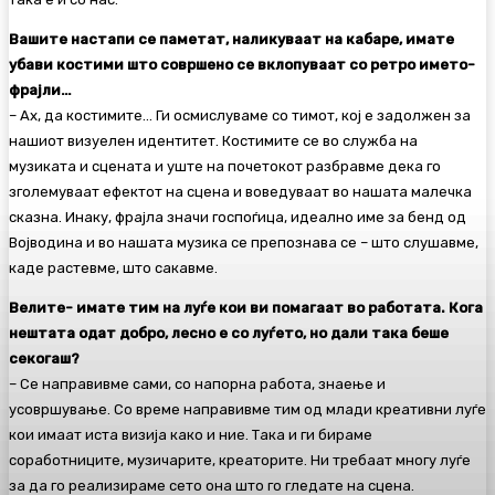
Вашите настапи се паметат, наликуваат на кабаре, имате
убави костими што совршено се вклопуваат со ретро името-
фрајли…
– Ах, да костимите… Ги осмислуваме со тимот, кој е задолжен за
нашиот визуелен идентитет. Костимите се во служба на
музиката и сцената и уште на почетокот разбравме дека го
зголемуваат ефектот на сцена и воведуваат во нашата малечка
сказна. Инаку, фрајла значи госпоѓица, идеално име за бенд од
Војводина и во нашата музика се препознава се – што слушавме,
каде растевме, што сакавме.
Велите- имате тим на луѓе кои ви помагаат во работата. Кога
нештата одат добро, лесно е со луѓето, но дали така беше
секогаш?
– Се направивме сами, со напорна работа, знаење и
усовршување. Со време направивме тим од млади креативни луѓе
кои имаат иста визија како и ние. Така и ги бираме
соработниците, музичарите, креаторите. Ни требаат многу луѓе
за да го реализираме сето она што го гледате на сцена.