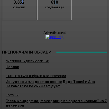
3,852
610
фанови
следбеници
- Advertisement -
ПРЕПОРАЧАНИ ОБЈАВИ
ЕМОТИВНИ НУДИСТИ>БЕЛЕШКИ
Наслов
ЛАЈКНАТО>НАСТАНИ|ЛАЈКНАТО>ПРОМОЦИИ
Искуство и младост во песна: Дадо Топиќ и Ана
Петановска ќе снимаат дует
НАСТАНИ
Голем концерт на „Македонијо во срце те носиме“ на 7
декември