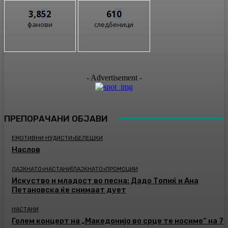
3,852
610
фанови
следбеници
- Advertisement -
ПРЕПОРАЧАНИ ОБЈАВИ
ЕМОТИВНИ НУДИСТИ>БЕЛЕШКИ
Наслов
ЛАЈКНАТО>НАСТАНИ|ЛАЈКНАТО>ПРОМОЦИИ
Искуство и младост во песна: Дадо Топиќ и Ана
Петановска ќе снимаат дует
НАСТАНИ
Голем концерт на „Македонијо во срце те носиме“ на 7