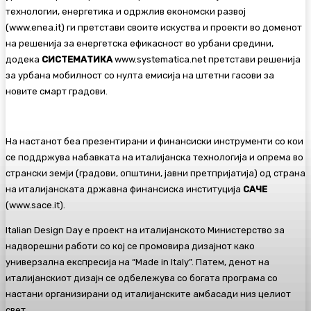
технологии, енергетика и одржлив економски развој
(www.enea.it) ги претстави своите искуства и проекти во доменот
на решенија за енергетска ефикасност во урбани средини,
додека
СИСТЕМАТИКА
www.systematica.net претстави решенија
за урбана мобилност со нулта емисија на штетни гасови за
новите смарт градови.
На настанот беа презентирани и финансиски инструменти со кои
се поддржува набавката на италијанска технологија и опрема во
странски земји (градови, општини, јавни претпријатија) од страна
на италијанската државна финансиска институција
САЧЕ
(www.sace.it).
Italian Design Day е проект на италијанското Министерство за
надворешни работи со кој се промовира дизајнот како
универзална експресија на “Made in Italy”. Патем, денот на
италијанскиот дизајн се одбележува со богата програма со
настани организирани од италијанските амбасади низ целиот
свет.