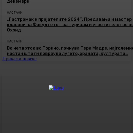
декември
НАСТАНИ
„Гастромак и пријателите 2024“: Предавања и мастер
класови на Факултетот за туризам и угостителство в
Охрид
НАСТАНИ
Во четврток во Торино, почнува Тера Мадре, најголеми
настан што ги поврзува луѓето, храната, културата…
Прикажи повеќе