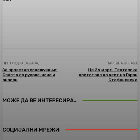
Facebook
Twitter
Pinterest
WhatsA
ПРЕТХОДНА ОБЈАВА,
НАРЕДНА ОБЈАВА
За пролетно освежување:
На 26 март. Театарска
Салата со рукола, нане и
претстава во чест на Горан
анасон
Стефановски
МОЖЕ ДА ВЕ ИНТЕРЕСИРА..
СОЦИЈАЛНИ МРЕЖИ