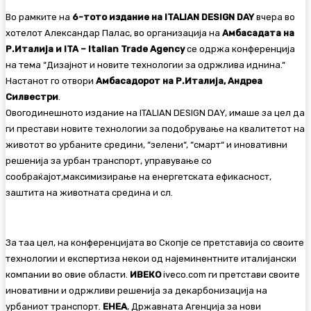
Во рамките на
6-тото издание на ITALIAN DESIGN DAY
вчера во
хотелот Александар Палас, во организација на
Амбасадата на
Р.Италија и ITA – Italian Trade Agency
се одржа конференција
на тема “Дизајнот и новите технологии за одржлива иднина.“
Настанот го отвори
Амбасадорот на Р.Италија, Андреа
Силвестри
.
Овогодинешното издание на ITALIAN DESIGN DAY, имаше за цел да
ги престави новите технологии за подобрување на квалитетот на
животот во урбаните средини, “зелени“, “смарт“ и иновативни
решенија за урбан транспорт, управување со
сообраќајот,максимизирање на енергетската ефикасност,
заштита на животната средина и сл.
За таа цел, на конференцијата во Скопје се претставија со своите
технологии и експертиза некои од најеминентните италијански
компании во овие области.
ИВЕКО
iveco.com ги претстави своите
иновативни и одржливи решенија за декарбонизација на
урбаниот транспорт.
ЕНЕА
, Државната Агенција за нови