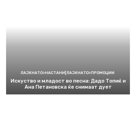
ЛАЈКНАТО>НАСТАНИ|ЛАЈКНАТО>ПРОМОЦИИ
Искуство и младост во песна: Дадо Топиќ и
Ана Петановска ќе снимаат дует