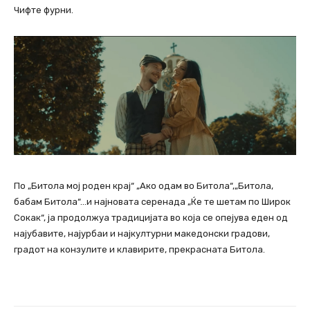
Чифте фурни.
По „Битола мој роден крај“ „Ако одам во Битола“,„Битола,
бабам Битола“…и најновата серенада „Ќе те шетам по Широк
Сокак“, ја продолжуа традицијата во која се опејува еден од
најубавите, најурбаи и најкултурни македонски градови,
градот на конзулите и клавирите, прекрасната Битола.