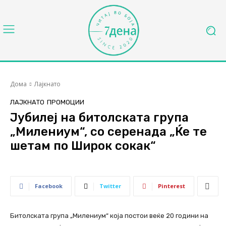
Дома
Лајкнато
ЛАЈКНАТО
ПРОМОЦИИ
Јубилеј на битолската група
„Милениум“, со серенада „Ќе те
шетам по Широк сокак“
Facebook
Twitter
Pinterest
Битолската група „Милениум“ која постои веќе 20 години на