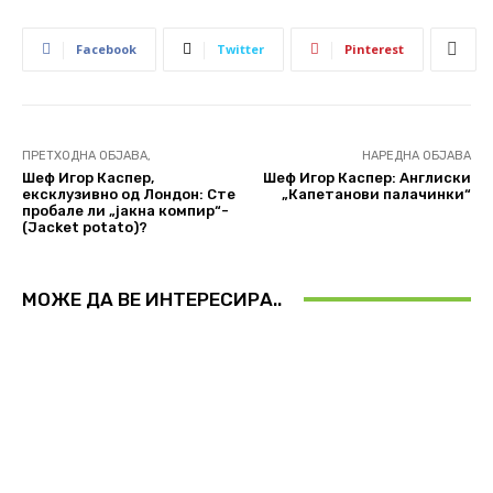
Facebook
Twitter
Pinterest
ПРЕТХОДНА ОБЈАВА,
НАРЕДНА ОБЈАВА
Шеф Игор Каспер,
Шеф Игор Каспер: Англиски
ексклузивно од Лондон: Сте
„Капетанови палачинки“
пробале ли „јакна компир“-
(Jacket pоtato)?
МОЖЕ ДА ВЕ ИНТЕРЕСИРА..