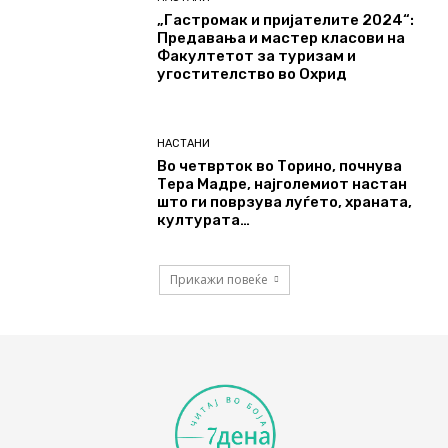
„Гастромак и пријателите 2024“:
Предавања и мастер класови на
Факултетот за туризам и
угостителство во Охрид
НАСТАНИ
Во четврток во Торино, почнува
Тера Мадре, најголемиот настан
што ги поврзува луѓето, храната,
културата…
Прикажи повеќе