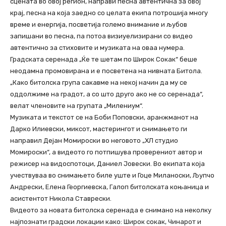
сцената во овој регион, направи песна автентична за овој
крај, песна на која заедно со целата екипа потрошија многу
време и енергија, посветија големо внимание и љубов
запишани во песна, па потоа визиуелизирани со видео
автентично за стиховите и музиката на оваа нумера.
Градската серенада „Ќе те шетам по Широк Сокак“ беше
неодамна промовирана и е посветена на нивната Битола.
„Како битолска група сакавме на некој начин да му се
оддолжиме на градот, а со што друго ако не со серенада“,
велат членовите на групата „Милениум“.
Музиката и текстот се на Боби Поповски, аранжманот на
Дарко Илиевски, миксот, мастерингот и снимањето ги
направил Дејан Момироски во неговото „ХЛ студио
Момироски“, а видеото го потпишува проверениот автор и
режисер на видоспотоци, Даниел Јовески. Во екипата која
учествуваа во снимањето биле уште и Гоце Миланоски, Љупчо
Андрески, Елена Георгиевска, Галоп битолската коњаница и
асистентот Никола Ставрески.
Видеото за новата битолска серенада е снимано на неколку
најпознати градски локации како: Широк сокак, Чинарот и