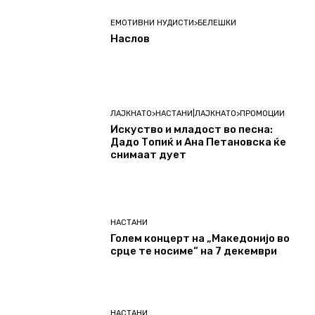
ЕМОТИВНИ НУДИСТИ>БЕЛЕШКИ
Наслов
ЛАЈКНАТО>НАСТАНИ|ЛАЈКНАТО>ПРОМОЦИИ
Искуство и младост во песна:
Дадо Топиќ и Ана Петановска ќе
снимаат дует
НАСТАНИ
Голем концерт на „Македонијо во
срце те носиме“ на 7 декември
НАСТАНИ